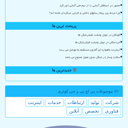
حضور در استقلال آسانی را از تیم ملی آلبانی دور کرد
چرا مردم بین پیام رسانهای داخلی و خارجی سرگردان مانده اند؟
پربحث ترین ها
کودکان در تونل وحشت فیلترشکن ها
خردسالان در تونل وحشت فیلترشکن ها
اینترنت ماهواره ای آمازون مستقیم به موبایل می رسد
ساخت وساز در جنگل بدون مجوز ممنوع می باشد
جدیدترین ها
موضوعات پی اچ پی و جی كوئری
شركت
تولید
ارتباطات
خدمات
اینترنت
فناوری
تخصص
آنلاین