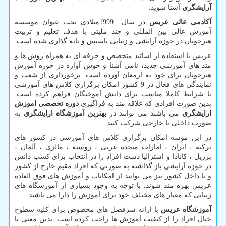
آرایشگری
آشنا شوید.
آکادمی عالی عریس
در سال
1999
میلادی تحت عنوان موسسه
آموزش عالی بین المللی و چند ملیتی با هدف تعلیم و تربیت
هنرجویان در حوزه آرایشی و زیبایی تاسیس و پایه گذاری شده است.
عریس با استفاده از اساتید متخصص و حرفه ای به همراه روش ها و
متد های آموزشی جدید، نامی آشنا و خوش آوازه در حوزه آموزش
هنرجویان برای خود به ارمغان آورده است. برخورداری از شعب و
نمایندگی های فعال در 9 کشور امکان برگزاری کلاس های آموزشی
با شرایط کاملا مناسب برای دانش آموختگان فراهم کرده است.
بدین صورت افرادی که علاقه مند به فراگیری
دوره تخصصی اموزش
ارایشگری
می باشند می توانند در
بهترین آموزشگاه ارایشگری
به
صورت داخلی یا خارجی شرکت کنند.
در این موسه امکان برگزاری کلاس های آموزشی در کشور های
ترکیه ، ایران ، امارات متحده عربی ، روسیه ، مالزی ، آلمان ،
برزیل ، کانادا و استرالیا دست افراد را در انتخاب برای کسب دانش
در حوزه آرایشی باز گذاشته به صورتی که افراد مقیم خارج از کشور
و یا داخل کشور نیز می توانند از امکانات و آموزش های فوق العاده
عریس بهره مند شوند. با توجه به وجود بسیاری از آموزشگاه های
زیبایی که معیار های مختلف خود برای آموزش را دارا می باشند.
آموزشگاه عریس
با ارائه سرفصل های مخصوص برای کلیه سطوح
خیال افراد را از کیفیت آموزش ها راحت کرده است. بدین معنی با