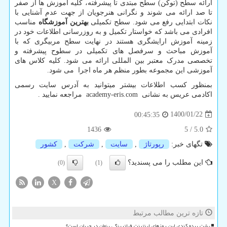
ارائه سطح (توکن) سطح مبتدی تا پیشرفته، کلیه آموزش ها از صفر
تا صد ارائه می شوند و نگرانی هنرجویان از جهت عدم آشنایی با
نکات ابتدایی رفع می شود. سطح تکمیلی
بهترین آموزشگاه
مناسب
افرادی می باشد که خواستار تکمیل و به روزرسانی اطلاعات خود در
زمینه آموزش ارایشگری هستند در نهایت سطح مربیگری که با
آموزش مباحث و سرفصل های تکمیلی در سطوح پیشرفته و
تخصصی مدرک معتبر بین المللی ارائه می شود. کلیه کلاس های
آموزشی این مجموعه بطور منظم هر ماه اجرا می شود.
بمنظور کسب اطلاعات بیشتر میتوانید به آدرس سایت رسمی
اکادمی عریس به نشانی
academy-eris.com
مراجعه نمایید .
1400/01/22
00:45:35
1436
5
/
5.0
تگهای خبر:
رپورتاژ
,
سایت
,
شركت
,
كشور
این مطلب را می پسندید؟
(0)
(1)
X
تازه ترین مطالب مرتبط
پشت پرده کندی این روزهای اینترنت فیلترینگی پنهان در جریان است؟