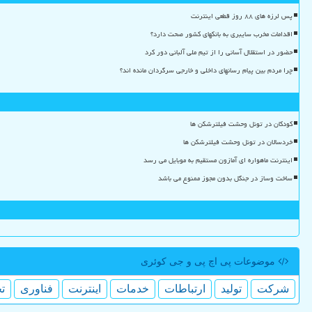
پس لرزه های ۸۸ روز قطعی اینترنت
اقدامات مخرب سایبری به بانکهای کشور صحت دارد؟
حضور در استقلال آسانی را از تیم ملی آلبانی دور کرد
چرا مردم بین پیام رسانهای داخلی و خارجی سرگردان مانده اند؟
کودکان در تونل وحشت فیلترشکن ها
خردسالان در تونل وحشت فیلترشکن ها
اینترنت ماهواره ای آمازون مستقیم به موبایل می رسد
ساخت وساز در جنگل بدون مجوز ممنوع می باشد
موضوعات پی اچ پی و جی كوئری
شركت
تولید
ارتباطات
خدمات
اینترنت
فناوری
ت