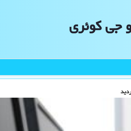
و جی كوئری
ردید