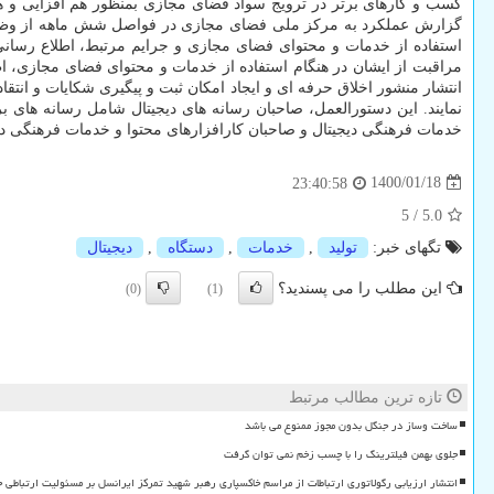
کسب و کارهای برتر در ترویج سواد فضای مجازی بمنظور هم افزایی و 
گزارش عملکرد به مرکز ملی فضای مجازی در فواصل شش ماهه از وظایف و
استفاده از خدمات و محتوای فضای مجازی و جرایم مرتبط، اطلاع رسانی ش
مراقبت از ایشان در هنگام استفاده از خدمات و محتوای فضای مجازی، اط
انتشار منشور اخلاق حرفه ای و ایجاد امکان ثبت و پیگیری شکایات و انتق
نمایند. این دستورالعمل، صاحبان رسانه های دیجیتال شامل رسانه های
خدمات فرهنگی دیجیتال و صاحبان کارافزارهای محتوا و خدمات فرهنگی د
1400/01/18
23:40:58
5
/
5.0
تگهای خبر:
تولید
,
خدمات
,
دستگاه
,
دیجیتال
این مطلب را می پسندید؟
(0)
(1)
تازه ترین مطالب مرتبط
ساخت وساز در جنگل بدون مجوز ممنوع می باشد
جلوی بهمن فیلترینگ را با چسب زخم نمی توان گرفت
انتشار ارزیابی رگولاتوری ارتباطات از مراسم خاکسپاری رهبر شهید تمرکز ایرانسل بر مسئولیت ارتباطی 