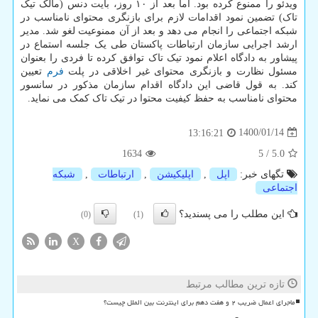
ویدئو را ممنوع کرده بود. اما بعد از ۱۰ روز، بایت دنس (مالک تیک
تاک) تضمین نمود اقدامات لازم برای بازنگری محتوای نامناسب در
شبکه اجتماعی را انجام می دهد و بعد از آن ممنوعیت لغو شد. مدیر
ارشد اجرایی سازمان ارتباطات پاکستان طی یک جلسه استماع در
پیشاور به دادگاه اعلام نمود تیک تاک توافق کرده تا فردی را بعنوان
مسئول نظارت و بازنگری محتوای غیر اخلاقی در پلت
فرم
تعیین
کند. به قول قاضی این دادگاه اقدام سازمان مذکور در سانسور
محتوای نامناسب به حفظ کیفیت محتوا در تیک تاک کمک می نماید.
1400/01/14
13:16:21
1634
5
/
5.0
تگهای خبر:
اپل
,
اپلیكیشن
,
ارتباطات
,
شبكه
اجتماعی
این مطلب را می پسندید؟
(0)
(1)
X
تازه ترین مطالب مرتبط
ماجرای اعمال ضریب ۲ و هفت دهم برای اینترنت بین الملل چیست؟