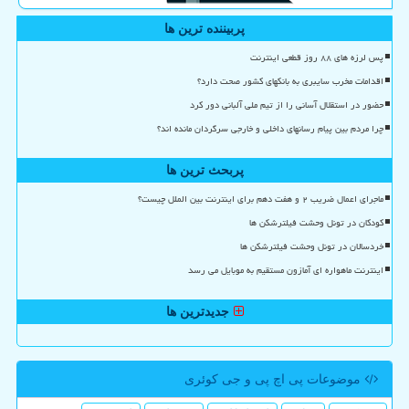
پربیننده ترین ها
پس لرزه های ۸۸ روز قطعی اینترنت
اقدامات مخرب سایبری به بانکهای کشور صحت دارد؟
حضور در استقلال آسانی را از تیم ملی آلبانی دور کرد
چرا مردم بین پیام رسانهای داخلی و خارجی سرگردان مانده اند؟
پربحث ترین ها
ماجرای اعمال ضریب ۲ و هفت دهم برای اینترنت بین الملل چیست؟
کودکان در تونل وحشت فیلترشکن ها
خردسالان در تونل وحشت فیلترشکن ها
اینترنت ماهواره ای آمازون مستقیم به موبایل می رسد
جدیدترین ها
موضوعات پی اچ پی و جی كوئری