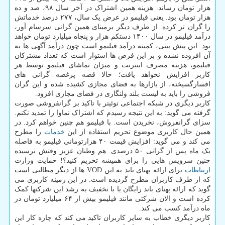
هزار تومان رساند. هزینه همین اشتراک در آخر سال ۹۸، صد و ده
هزار تومان بود. یعنی فیلیمو در عرض یک سال، ۲۷۷ درصد خدماتش
را گران تر کرده. از طرف دیگر برمبنای همین گرانی سرسام آور،
درآمد فیلیمو در سال ۱۴۰۰ دستکم هزار و پنجاه میلیارد تومان خواهد
بود. این پیش بینی، کمینه درآمد فیلیمو است چون درآمد آگهی ها به
آن افزوده نشده و بر این فرض ها استوار است که تعداد مشترکان
فیلیمو، هزینه مصرف اینترنت و میزان تماشای فیلیمو توسط هر
کاربر افزایش نخواهد یافت؛ حالا قصه پرغصه گرانی های
افسارگسیخته، از بازارها به فضای مجازی کشیده شده و این گران
فروشی را باید به لیست بلند ولنگاری در فضای مجازی افزود.
کاربر دیگری در شبکه اجتماعی توئیتر با تاکید بر گرانفروشی صورت
گرفته می گوید: به این نتیجه رسیدم که اشتراک نماوا را تمدید نکنم.
سزای گرانفروش، نخریدن است. با فیلیمو هم چنین خواهم کرد. در
همین حال کاربری موضوع تحریم استفاده از این
خدمات
را مطرح
می کند و می گوید: افزایش قیمت ۴۰ هزارتومانی فیلیمو به فاصله
یک ماه پس از گرانی ۵۰ درصدی. هم وطنان عزیز وقتش نرسیده
چنین سرویس هایی را برای همیشه تحریم کنید؟! حمایت وزارت
ارتباطات
برای ارائه پهنای باند به این VOD ها از دیگر مطالبی است
که از طرف کاربران مطرح گردیده است. در این زمینه کاربری می
گوید که ارائه پهنای باند رایگان یا با تخفیف به رشد این شرکتها کمک
کرده است و الان شرکتی مانند فیلیمو بیش از ۶۴ میلیارد تومان در
ماه درآمد کسب می کند.
کاربر دیگری خطاب به سایر کاربران تاکید می کند که چاره کار این