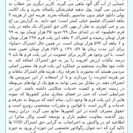
حسابی از آب گل آلود ماهی می گیرند. کاربر دیگری نیز خطاب به
سایرین می گوید: پول بدهید فیلترشکن یکساله بخرید و یک اکانت
پولی دانلود فیلم بدون سانسور یکساله بخرید. هزینه اش از هزینه ۳
ماهه اشتراک فیلیمو خیلی کمتر است؛ خود دانید. به گزارش پی اچ
پی و جی کوئری به نقل از مهر، الان حق اشتراک یک ماهه در پلت
فرم «فیلیمو» که در ابتدای سال ۹۹ حدود ۳۵ هزار تومان بود به ۹۹
هزار تومان رسیده و اشتراک ۳ ماهه این پلت فرم ۲۹۷ هزار تومان
و ۶ ماهه آن ۵۹۴ هزار تومان است. در همین حال اشتراک «نماوا»
برای این مدت زمان ها ۵۹، ۱۴۹ و ۲۵۹ هزار تومان تعیین شده
است. با این وجود هر کاربر برای عضویت در این پلت فرم ها باید ۹
درصد مالیات ارزش افزوده را نیز به حق اشتراک اضافه کند. به
علت نبود نظارت مستقیم بر عملکرد این پلت فرم ها، متضرر اصلی
مردمی هستند که مجبورند با تعرفه زیاد، هزینه های اشتراک ماهانه و
نیز هزینه اینترنت را بپردازند و یا از استفاده از این سرویس ها،
انصراف دهند. در مقابل نیز نمی توانند به هیچ یک از نهادهای مربوطه
در زمینه تعرفه و کیفیت خدمات شکایتی داشته باشند. این در
شرایطی است که حتی در فضای مجازی سایر کشورها که نمونه
هایی از این پلت فرم ها وجود دارد، تمام آنچه که مربوط به تعرفه و
خدمات و کاربر است با قوانین و مقررات مشخصی روبرو است و
حقوق مصرف کننده در این کشورها ضایع نمی گردد. دراین زمینه
روز گذشته معاونت تنظیم بازار و توسعه کسب وکار ساترا در
اطلاعیه ای در واکنش به اعتراضات به گرانی حق اشتراک VOD ها
تاکید کرد که «به عنوان رگولاتور تخصصی این حوزه از ورود به حوزه