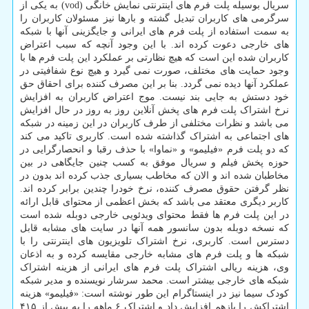
سریال بوسیله پلت فرم های اینترنتی نمایش خانگی (vod) به یکی از
سرگرمی های کاربران تبدیل گشته و بارها نیز مسئولان کاربران را
به سمت استفاده از پلت فرم های ایرانی و جایگزینی آنها با شبکه
های خارجی دعوت کرده اند. با این وجود آنچه که سبب اعتراض
کاربران شده این است که هیچ نظارتی بر عملکرد این پلت فرم ها با
وجود حمایت های مختلف، صورت نمی گیرد و هیچ نوع شفافیتی در
عملکرد آنها دیده نمی گردد. بنا بر این مصرف کننده برای احقاق حق
خود دستش به جایی بند نیست. موج اعتراض کاربران به افزایش
نرخ اشتراک پلت فرم های پخش آنلاین روز به روز در حال افزایش
می باشد و نظرات مختلفی از طرف کاربران در این زمینه در شبکه
های اجتماعی به اشتراک گذاشته شده است. کاربری تاکید می کند
که دو پلت فرم «فیلیمو» و «نماوا» با حذف رقبا و انحصارگرایی در
حوزه پخش فیلم و سریال موفق به کسب چنین جایگاهی در بین
مخاطبان شده اند و الان که مخاطب بسیاری جذب کرده اند بدون در
نظر گرفتن حقوق مصرف کننده، نرخ خودرا چندین برابر کرده اند.
کاربر دیگری معتقد می باشد که بخش اعظمی از محتوای قابل ارائه
در این پلت فرم ها فقط محتوای ویدئویی خارجی دوبله شده است
که نسخه دوبله بدون سانسور همه آنها در سایت های مشابه قابل
دسترس است. کاربری، نرخ اشتراک تلویزیون های اینترنتی را با
شبکه ها و پلت فرم های مشابه خارجی مقایسه کرده و به اذعان
وی، هزینه ریالی اشتراک پلت فرم های ایرانی از هزینه اشتراک
شبکه های خارجی بیشتر است. محمد سرشار نویسنده و مدیر شبکه
کودک سیما نیز در اینستاگرام این طور نوشته است: «فیلیمو» هزینه
اشتراکش را بازهم افزایش داد و اشتراک ۶ ماهه را به بیش از ۴۱۵