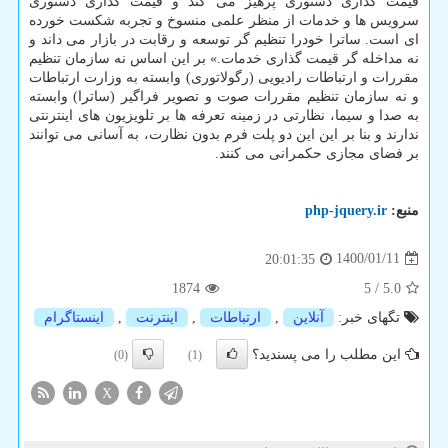
قیمت گذاری دستوری پرهیز می کند و قیمت گذاری دستوری
سرویس ها و خدمات از منظر علمی منسوخ و تجربه شکست خورده
ای است. ساترا خودرا تنظیم گر توسعه و رقابت در بازار می داند و
نه مداخله گر قیمت گذاری خدمات.» بر این اساس نه سازمان تنظیم
مقررات و ارتباطات رادیویی (رگولاتوری) وابسته به وزارت ارتباطات
و نه سازمان تنظیم مقررات صوت و تصویر فراگیر (ساترا) وابسته
به صدا و سیما، نظارتی در زمینه تعرفه ها بر تلویزیون های اینترنتی
ندارند و بنا بر این این دو پلت فرم بدون نظارت، به آسانی می توانند
بر فضای مجازی حکمرانی می کنند.
منبع:
php-jquery.ir
1400/01/11
20:01:35
1874
5
/
5.0
تگهای خبر:
آنلاین
,
ارتباطات
,
اینترنت
,
اینستاگرام
این مطلب را می پسندید؟
(0)
(1)
X