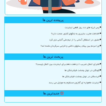
پربیننده ترین ها
پس لرزه های ۸۸ روز قطعی اینترنت
اقدامات مخرب سایبری به بانکهای کشور صحت دارد؟
حضور در استقلال آسانی را از تیم ملی آلبانی دور کرد
چرا مردم بین پیام رسانهای داخلی و خارجی سرگردان مانده اند؟
پربحث ترین ها
ماجرای اعمال ضریب ۲ و هفت دهم برای اینترنت بین الملل چیست؟
کودکان در تونل وحشت فیلترشکن ها
خردسالان در تونل وحشت فیلترشکن ها
اینترنت ماهواره ای آمازون مستقیم به موبایل می رسد
جدیدترین ها