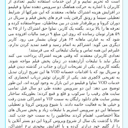
است که تحریم نماییم و از این خدمات استفاده نکنیم. تعدادی از
کاربران با اشاره به حرکت هماهنگ دو سرویس دهنده نماوا و فیلیمو
در افزایش هزینه اشتراک ماهانه، معتقدند که این شرکتها از شرایط
تعطیلی سینما و رونق گرفتن پلت فرم های پخش فیلم و سریال در
دوران کرونا و پرطرفدار شدن در بین مخاطبان، سوءاستفاده کرده و
تعرفه ها را بالا بردند. بگفته یک کاربر، نماوا حق اشتراک را از ۲۵ به
۵۹ هزار تومان رسانده که روی این مبلغ ۹ درصد مالیات افزوده می
شود که به عبارتی ماهانه ۶۴ هزار تومان بشمار می رود. کاربر
دیگری می گوید: اشتراکم به اتمام رسید و قصد تمدید کردن ندارم،
علیرغم این همه تماس و پیامک تبلیغاتی که می فرستند!
تعدادی کاربران معتقدند که وقتی هزینه اشتراک پرداخت می کنند
دیگر نباید با تبلیغات آزاردهنده در زمان پخش فیلم مواجه شوند.
بگفته کاربری، یکی از تفریحات ارزان و جذاب در گذشته دیدن فیلم
و سریال بود که با اقدامات خصمانه VOD ها این تفریح ارزان تبدیل
به تفریحی لاکچری شد. یکی از کاربران توئیتر درباب انحصاری که
خدمات VOD نماوا و فیلیمو در این بازار به وجود آورده اند، این طور
توضیح می دهد: این دو سرویس دهنده طی دو سال قبل تمامی
سایت های رقیب را سرکوب و قلع و قمع کردند؛ بطوریکه ساختار
بیشتر سایت های دانلود رایگان به سمت VIP و اشتراکی شدن رفت
و خیلی ها به فعالیت خاتمه دادند. با شیوع ویروس کرونا و تعطیلی
سینماها این دو سرویس استریم با تبلیغات زیاد و پخش سریال های
مثلاً اختصاصی، اهتمام کردند مخاطبین را به سمت خود جذب کنند.
حالا با گذشت یک سال از شروع ویروس کرونا این دو بستر آنلاین پا
را از گلیم خود درازتر کرده و با افزایش بیخودی نرخ اشتراک،