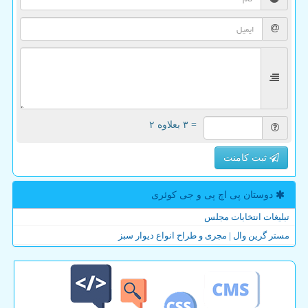
= ۳ بعلاوه ۲
ثبت کامنت
دوستان پی اچ پی و جی كوئری
تبلیغات انتخابات مجلس
مستر گرین وال | مجری و طراح انواع دیوار سبز