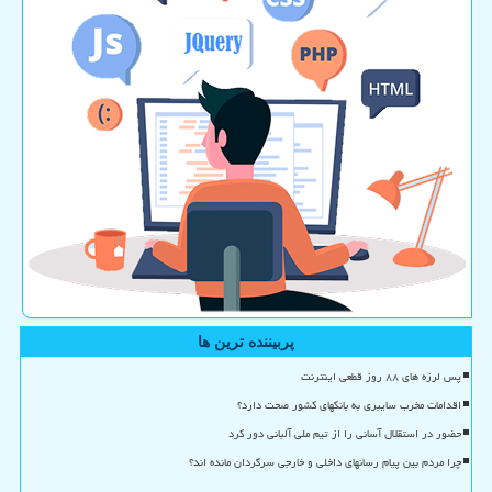
پربیننده ترین ها
پس لرزه های ۸۸ روز قطعی اینترنت
اقدامات مخرب سایبری به بانکهای کشور صحت دارد؟
حضور در استقلال آسانی را از تیم ملی آلبانی دور کرد
چرا مردم بین پیام رسانهای داخلی و خارجی سرگردان مانده اند؟