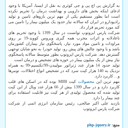
به گزارش پی اچ پی و جی کوئری به نقل از ایسنا، آمریکا با وجود
ادعای اینکه بخش های دارویی و بهداشت درمان را تحریم نکرده
است اما بطور مستقیم یکی از مهم ترین بازوهای تامین و تولید
رادیودارو در ایران که سالانه نیاز حدود یک میلیون بیمار را تامین می
کند مورد تحریم قرار داد.
شرکت پارس ایزوتوپ توانست در سال 1399 با وجود تحریم های
ناعادلانه و اثرات مخرب همه گیری ویروس کووید-19 بر روی
مراودات و تامین مواد مورد نیاز، پاسخگوی نیاز بیماران کشورمان
باشد و با وجود چالش های پیش رو، تولید خودرا به نحو شایان توجهی
گسترش دهد. شرکت پارس ایزوتوپ بطور متوسط سالانه پاسخگوی
نیاز بیش از یک میلیون بیمار در حوزه های تشخیص و درمان است.
تولید حدود 14 هزار عدد ژنراتور مولیبدن-99/تکنسیم-99 به همراه
نزدیک به 140 هزار کیت سرد که در تشخیص انواع اختلالات، تومرها
و... کاربرد دارد.
مهم ترین این
محصولات
کیت MIBI بوده که در اسکن های قلب
کاربرد دارد و در سال 1399 بیش از 66 هزار عدد ویال از این کیت
تولید شده که محصول تولیدی از هر کیت نیز قابلیت استفاده برای
چند بیمار را دارد.
بازدید علی اکبر صالحی، رئیس سازمان انرژی اتمی از شرکت
شرکت پارس ایزوتوپ
منبع:
php-jquery.ir