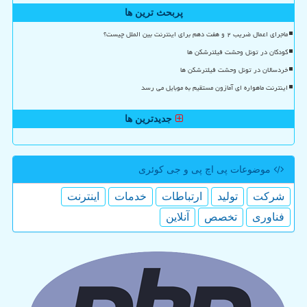
پربحث ترین ها
ماجرای اعمال ضریب ۲ و هفت دهم برای اینترنت بین الملل چیست؟
کودکان در تونل وحشت فیلترشکن ها
خردسالان در تونل وحشت فیلترشکن ها
اینترنت ماهواره ای آمازون مستقیم به موبایل می رسد
جدیدترین ها
موضوعات پی اچ پی و جی كوئری
شركت
تولید
ارتباطات
خدمات
اینترنت
فناوری
تخصص
آنلاین