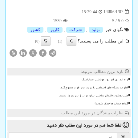
1400/01/07
15:29:44
1539
5
/
5.0
تگهای خبر:
تولید
,
شركت
,
كاربر
,
كشور
این مطلب را می پسندید؟
(0)
(1)
X
تازه ترین مطالب مرتبط
راه اندازی اپراتور موبایلی استارلینک
امارات شبکه های اجتماعی را برای این افراد ممنوع کرد
ملی پوشان والیبال ساحلی ایران برابر ژاپن پیروز شدند
کدام حساب ها حذف شدند؟
نظرات بینندگان در مورد این مطلب
لطفا شما هم
در مورد این مطلب
نظر دهید