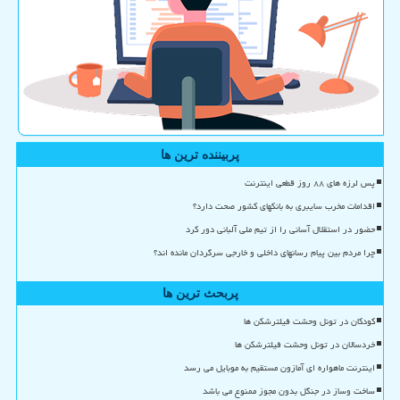
پربیننده ترین ها
پس لرزه های ۸۸ روز قطعی اینترنت
اقدامات مخرب سایبری به بانکهای کشور صحت دارد؟
حضور در استقلال آسانی را از تیم ملی آلبانی دور کرد
چرا مردم بین پیام رسانهای داخلی و خارجی سرگردان مانده اند؟
پربحث ترین ها
کودکان در تونل وحشت فیلترشکن ها
خردسالان در تونل وحشت فیلترشکن ها
اینترنت ماهواره ای آمازون مستقیم به موبایل می رسد
ساخت وساز در جنگل بدون مجوز ممنوع می باشد