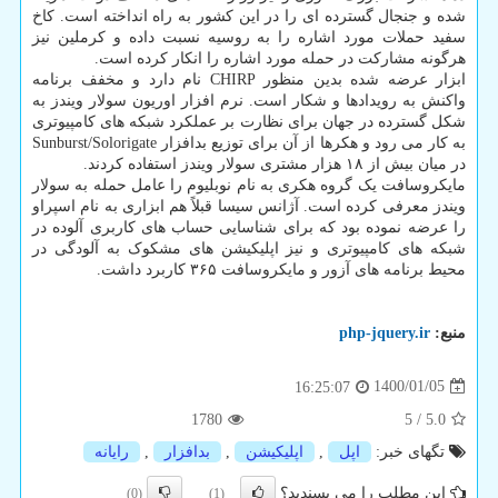
شده و جنجال گسترده ای را در این کشور به راه انداخته است. کاخ
سفید حملات مورد اشاره را به روسیه نسبت داده و کرملین نیز
هرگونه مشارکت در حمله مورد اشاره را انکار کرده است.
ابزار عرضه شده بدین منظور CHIRP نام دارد و مخفف برنامه
واکنش به رویدادها و شکار است. نرم افزار اوریون سولار ویندز به
شکل گسترده در جهان برای نظارت بر عملکرد شبکه های کامپیوتری
به کار می رود و هکرها از آن برای توزیع بدافزار Sunburst/Solorigate
در میان بیش از ۱۸ هزار مشتری سولار ویندز استفاده کردند.
مایکروسافت یک گروه هکری به نام نوبلیوم را عامل حمله به سولار
ویندز معرفی کرده است. آژانس سیسا قبلاً هم ابزاری به نام اسپراو
را عرضه نموده بود که برای شناسایی حساب های کاربری آلوده در
شبکه های کامپیوتری و نیز اپلیکیشن های مشکوک به آلودگی در
محیط برنامه های آزور و مایکروسافت ۳۶۵ کاربرد داشت.
منبع:
php-jquery.ir
1400/01/05
16:25:07
1780
5
/
5.0
تگهای خبر:
اپل
,
اپلیكیشن
,
بدافزار
,
رایانه
این مطلب را می پسندید؟
(0)
(1)