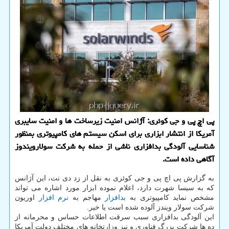
پی اچ پی و جی کوئری: آژانس امنیت زیرساخت ها و امنیت سایبری
آمریکا از انتشار ابزاری برای اسکن سیستم های کامپیوتری بمنظور
شناسایی آلودگی بدافزاری ناشی از حمله به شرکت سولارویندوز
آگاهی داده است.
به گزارش پی اچ پی و جی کوئری به نقل از زد دی نت، این آژانس
که به سیسا شهرت دارد، اعلام نموده ابزار مورد اشاره می تواند
مشخص نماید کامپیوتری به
بدافزار
مهاجم به
نرم افزار
اوریون
شرکت سولار ویندز آلوده شده است یا خیر.
این آلودگی بدافزاری سبب سرقت اطلاعات حساس و محرمانه از
ده ها شرکت بزرگ فناوری و نیز وزارتخانه های مختلف دولت آمریکا