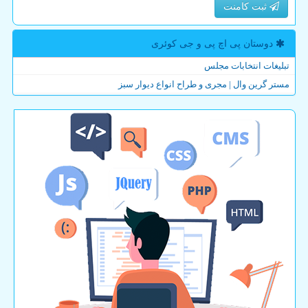
ثبت کامنت
دوستان پی اچ پی و جی كوئری
تبلیغات انتخابات مجلس
مستر گرین وال | مجری و طراح انواع دیوار سبز