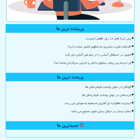
پربیننده ترین ها
پس لرزه های ۸۸ روز قطعی اینترنت
اقدامات مخرب سایبری به بانکهای کشور صحت دارد؟
حضور در استقلال آسانی را از تیم ملی آلبانی دور کرد
چرا مردم بین پیام رسانهای داخلی و خارجی سرگردان مانده اند؟
پربحث ترین ها
کودکان در تونل وحشت فیلترشکن ها
خردسالان در تونل وحشت فیلترشکن ها
اینترنت ماهواره ای آمازون مستقیم به موبایل می رسد
ساخت وساز در جنگل بدون مجوز ممنوع می باشد
جدیدترین ها