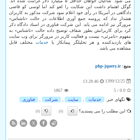
می شود. شاکیان خواهان حداقل ۵ میلیارد دلار غرامت شده اند.
گوگل اهتمام داشت این شکایت را لغو کند اما لوسی کو قاضی
دادگاهی در آمریکا در رأی خود اعلام نمود شرکت مذکور به کاربران
هشدار نداد که پروسه جمع آوری اطلاعات در حالت «ناشناس»
مرورگر نیز ادامه می یابد. این شرکت فناوری در اسناد دادگاه ذکر
کرد برای کاربرانش بطور شفاف توضیح داده حالت «ناشناس» به
مفهوم «نامرئی» نیست و فعالیت کاربر در مرورگر برای وب سایت
های بازدیدکننده و هر تحلیلگر پیمانکار یا
خدمات
مختلف قابل
مشاهده می باشد.
منبع:
php-jquery.ir
1399/12/25
13:28:46
1867
5
/
0.0
تگهای خبر:
خدمات
,
سایت
,
شركت
,
فناوری
این مطلب را می پسندید؟
(0)
(0)
X