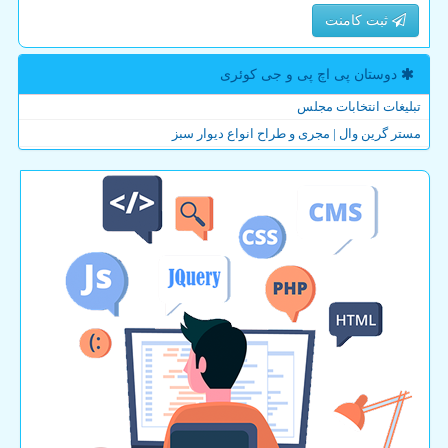
ثبت کامنت
دوستان پی اچ پی و جی كوئری
تبلیغات انتخابات مجلس
مستر گرین وال | مجری و طراح انواع دیوار سبز