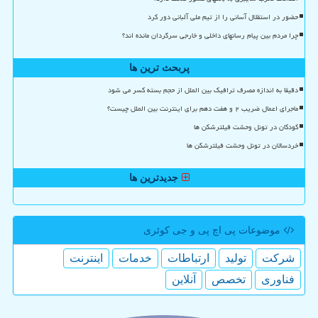
حضور در استقلال آسانی را از تیم ملی آلبانی دور کرد
چرا مردم بین پیام رسانهای داخلی و خارجی سرگردان مانده اند؟
پربحث ترین ها
دقیقا به اندازه مصرف ترافیک بین الملل از حجم بسته کسر می شود
ماجرای اعمال ضریب ۲ و هفت دهم برای اینترنت بین الملل چیست؟
کودکان در تونل وحشت فیلترشکن ها
خردسالان در تونل وحشت فیلترشکن ها
جدیدترین ها
موضوعات پی اچ پی و جی كوئری
شركت
تولید
ارتباطات
خدمات
اینترنت
فناوری
تخصص
آنلاین