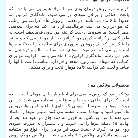
کراتینه مو، روش درمان وزی مو با مواد شیمیایی می باشد که
باعث صافی و براقی موهای وز می شود، ماندگاری کراتین مو
حدودا تا ۶ ماه می باشد. در بعضی از روش های کراتینه مو، زمانی
که مو حرارت می بیند، فرمالدهید آزاد می کند که برای سلامتی
مضر است؛ اما شیوه های جدید کراتینه مو، بدون فرمالدهید است. به
طور کلی در کراتینه کردن مو، کراتین به پیاز مو اثر می کند و منافذ
را با کراتین که یک پروتئین ضرورری برای سلامت و استحکام موها
است، پر می کند. در نتیجه موهای شما صاف، سالم و درخشان به
نظر می رسند. ماندگاری کراتین تا 6 ماه می باشد . کراتینه مو برای
کسانی که موهای بسیار وز، مجعد و فر دارند مناسب است تا آنها را
صاف و لخت کند.کراتینه کاملا موهارا لخت و براق میکند .
محصولات بوتاکس مو :
بوتاکس مو یک روش طبیعی برای احیا و بازسازی موهای آسیب دیده
است که برای صافی نیمه دائم موها نیز استفاده می شود. در این
روش، موها را به وسیله آمپولی که حاوی انواع ویتامین ها، پروتئین
ها، آمینو اسید و لیپیدها است، آغشته می کنند. سپس موها را ماساژ
می دهند تا مواد بوتاکس، به خوبی به همه جای مو نفوذ کند. بعد از
نهایت ۴۵ دقیقه موها را می شویند و با سشوار به صورت عمودی
روی مو می گیرند تا خشک شود. این درمان برای انواع مو استفاده
می شود ماندگاری بوتاکس تا 4 ماه می باشد . بوتاکس مو یک روش