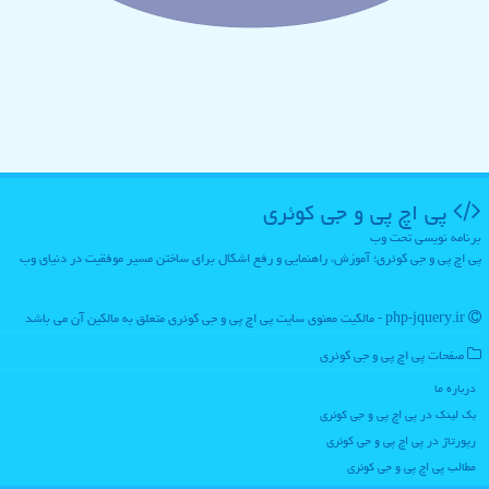
پی اچ پی و جی كوئری
برنامه نویسی تحت وب
پی اچ پی و جی کوئری؛ آموزش، راهنمایی و رفع اشکال برای ساختن مسیر موفقیت در دنیای وب
php-jquery.ir - مالکیت معنوی سایت پی اچ پی و جی كوئری متعلق به مالکین آن می باشد
صفحات پی اچ پی و جی كوئری
درباره ما
بک لینک در پی اچ پی و جی كوئری
رپورتاژ در پی اچ پی و جی كوئری
مطالب پی اچ پی و جی كوئری