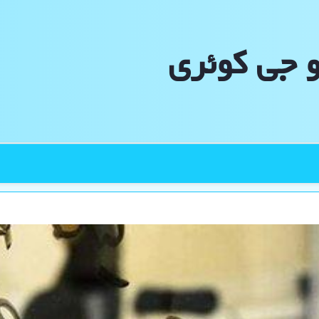
و جی كوئری