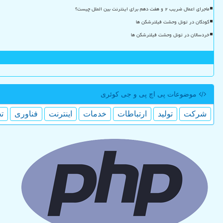
ماجرای اعمال ضریب ۲ و هفت دهم برای اینترنت بین الملل چیست؟
کودکان در تونل وحشت فیلترشکن ها
خردسالان در تونل وحشت فیلترشکن ها
موضوعات پی اچ پی و جی كوئری
شركت
تولید
ارتباطات
خدمات
اینترنت
فناوری
ت