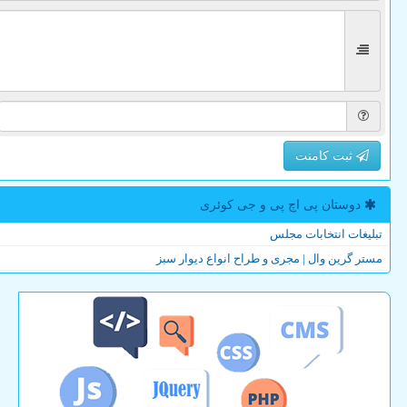
ثبت کامنت
دوستان پی اچ پی و جی كوئری
تبلیغات انتخابات مجلس
مستر گرین وال | مجری و طراح انواع دیوار سبز