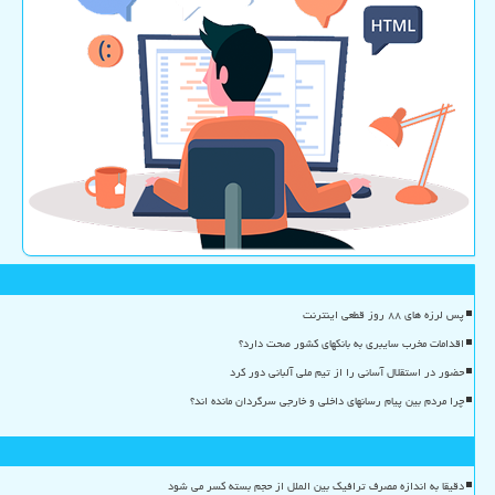
پس لرزه های ۸۸ روز قطعی اینترنت
اقدامات مخرب سایبری به بانکهای کشور صحت دارد؟
حضور در استقلال آسانی را از تیم ملی آلبانی دور کرد
چرا مردم بین پیام رسانهای داخلی و خارجی سرگردان مانده اند؟
دقیقا به اندازه مصرف ترافیک بین الملل از حجم بسته کسر می شود