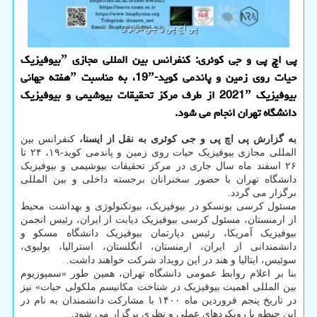
پی اچ پی و جی کوئری: کنفرانس بین المللی مجازی ˮبیوفیزیک
حیات روی زمین و پاندمی کوید-19ˮ، به مناسبت ˮهفته جهانی
بیوفیزیک 2021ˮ از طرف مرکز تحقیقات بیوشیمی و بیوفیزیک
دانشگاه تهران انجام می شود.
به گزارش پی اچ پی و جی کوئری به نقل از ایسنا،
کنفرانس بین
المللی مجازی بیوفیزیک حیات روی زمین و پاندمی کوید-۱۹، ۲۴ تا
۲۶ اسفند ماه سال جاری در مرکز تحقیقات بیوشیمی و بیوفیزیک
دانشگاه تهران با حضور سخنرانان برجسته داخلی و بین المللی
برگزار می گردد.
مسئول کرسی یونسکو در بیوفیزیک، بیوتکنولوژی و بهداشت محیط
از ارمنستان، مسئول کرسی بیوفیزیک دیابت از ایران، رئیس انجمن
بیوفیزیک آمریکا، رئیس دپارتمان بیوفیزیک دانشگاه مسکو و
دانشمندانی از ایران، ارمنستان، انگلستان، استرالیا، بولیوی،
سوئیس، ایتالیا و هند در این رویداد شرکت خواهند داشت.
بنا بر اعلام روابط عمومی دانشگاه تهران، همین طور «سمپوزیوم
بین المللی اهمیت بیوفیزیک در شناخت مکانیسم ملکولی حیات» نیز
در تاریخ پنجم فروردین ماه ۱۴۰۰ با مشارکت دانشمندان به نام در
این حیطه با رویکردهای عملی و نظری برگزار می شود.