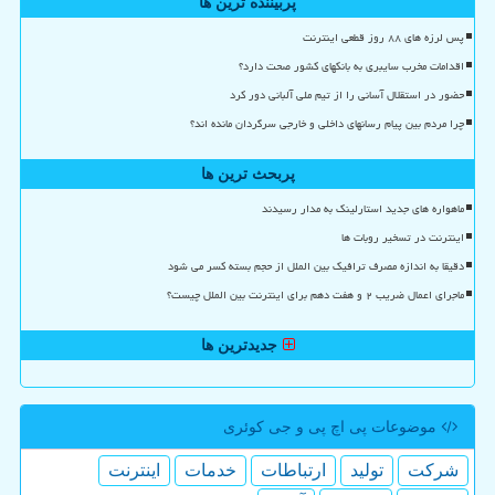
پربیننده ترین ها
پس لرزه های ۸۸ روز قطعی اینترنت
اقدامات مخرب سایبری به بانکهای کشور صحت دارد؟
حضور در استقلال آسانی را از تیم ملی آلبانی دور کرد
چرا مردم بین پیام رسانهای داخلی و خارجی سرگردان مانده اند؟
پربحث ترین ها
ماهواره های جدید استارلینک به مدار رسیدند
اینترنت در تسخیر روبات ها
دقیقا به اندازه مصرف ترافیک بین الملل از حجم بسته کسر می شود
ماجرای اعمال ضریب ۲ و هفت دهم برای اینترنت بین الملل چیست؟
جدیدترین ها
موضوعات پی اچ پی و جی كوئری
شركت
تولید
ارتباطات
خدمات
اینترنت