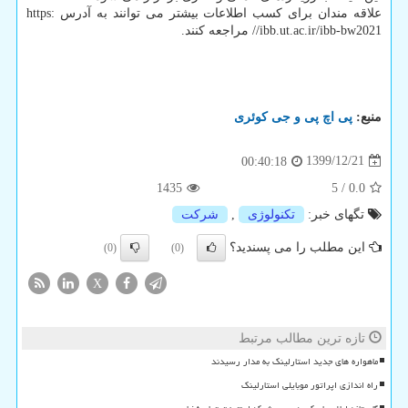
علاقه مندان برای کسب اطلاعات بیشتر می توانند به آدرس https:
//ibb.ut.ac.ir/ibb-bw2021 مراجعه کنند.
منبع:
پی اچ پی و جی كوئری
1399/12/21
00:40:18
1435
5
/
0.0
تگهای خبر:
تكنولوژی
,
شركت
این مطلب را می پسندید؟
(0)
(0)
X
تازه ترین مطالب مرتبط
ماهواره های جدید استارلینک به مدار رسیدند
راه اندازی اپراتور موبایلی استارلینک