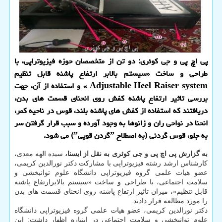
پی اچ پی و جی کوئری: دو تن از متخصصان حوزه فیزیوتراپی، با
طراحی و ساخت «سیستم بالابر ارتفاع پاشنه قابل تنظیم
Adjustable Heel Raiser system » و استفاده از آن، جهت
بررسی تاثیر ارتفاع پاشنه کفش روی انحنای قسمت های بدن،
دریافتند که استفاده از کفش های پاشنه بلند، قوس در ناحیه کمر،
انحنا در نواحی ران و زانوها به وجود آورده و سبب قرار گرفتن سر
به جلو، قوس گردنی (به اصطلاح ˮگردن قوییˮ) می شود.
به گزارش پی اچ پی و جی کوئری به نقل از ایسنا،
سیده الهه معدی،
کارشناس ارشد رشته فیزیوتراپی با مشارکت دکتر نورالدین کریمی،
عضو هیات علمی گروه فیزیوتراپی دانشگاه علوم توانبخشی و
سلامت اجتماعی، با طراحی و ساخت «سیستم بالابرارتفاع پاشنه
قابل تنظیم»، میزان تاثیر ارتفاع پاشنه روی انحنای قسمت های بدن
را مورد مطالعه قرار دادند.
دکتر نورالدین کریمی، عضو هیات علمی گروه فیزیوتراپی دانشگاه
علوم توانبخشی و سلامت اجتماعی در اینباره اظهار داشت: این