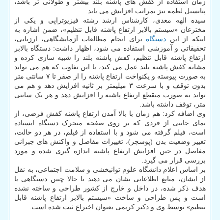
زمان استفاده از کفش های پاشنه بلند بیشتر و طولانی تر باشد،
پتانسیل لطمه نیز بمراتب افزایش می یابد.
سیده الهه معدی، کارشناس ارشد رشته فیزیوتراپی و یکی از
مخترعان «سیستم بالابر ارتفاع پاشنه قابل تنظیم»، ضمن اشاره به
اینکه از این
دستگاه
برای انجام مطالعات آزمایشگاهی، ارزیابی،
تحقیقاتی و آموزشی استفاده می شود، اظهار داشت: دستگاه بالابر
ارتفاع پاشنه قابل تنظیم، کفش پاشنه بلند را شبیه سازی کرده و
مشابه کفش پاشنه بلند عمل می کند، با این تفاوت که هم می تواند
به صورت پیوسته و یکنواخت ارتفاع پاشنه را از صفر تا ۷ سانتی متر
بدون توقف و با سرعت ۳ میلیمتر بر ثانیه افزایش دهد و هم می
تواند به صورت منقطع ارتفاع پاشنه را افزایش دهد و هر یک سانتی
متر، توقف داشته باشد.
وی اضافه کرد: هم زمان با بالا آمدن ارتفاع پاشنه کفش فرضی، از
نمای جانبی از فردی که بر روی صفحه متحرک دستگاه ایستاده
است، فیلم گرفته می شود و با استفاده از فیلم، در هر دو حالت،
تغییر وضعیت بدن (پوسچر)، تغییرات مفاصل و واکنش های جبرانی
مفاصل در حین افزایش ارتفاع پاشنه اندازه گیری شده و مورد
بررسی قرار می گیرد.
بر اساس اعلام دانشگاه علوم توانبخشی و سلامت اجتماعی، به نقل
از ایشان، منابع اطلاعاتی نشان می دهند تا حالا چنین دستگاهی با
هدف ذکر شده، در داخل و خارج از کشور طراحی و ساخته نشده
است و پس طراحی و ساخت «سیستم بالابر ارتفاع پاشنه قابل
تنظیم» توسط وی و دکتر کریمی بعنوان اختراع ثبت شده است.