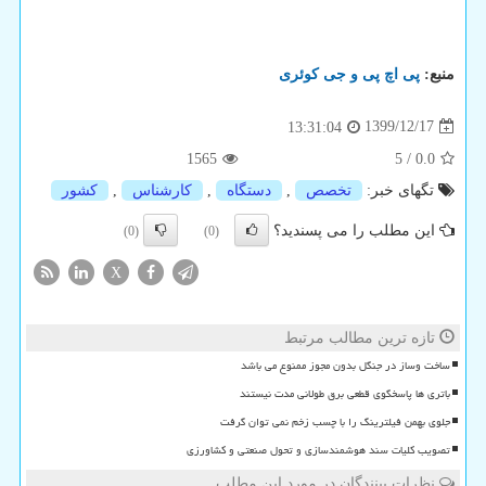
منبع:
پی اچ پی و جی كوئری
1399/12/17
13:31:04
1565
5
/
0.0
تگهای خبر:
تخصص
,
دستگاه
,
كارشناس
,
كشور
این مطلب را می پسندید؟
(0)
(0)
X
تازه ترین مطالب مرتبط
ساخت وساز در جنگل بدون مجوز ممنوع می باشد
باتری ها پاسخگوی قطعی برق طولانی مدت نیستند
جلوی بهمن فیلترینگ را با چسب زخم نمی توان گرفت
تصویب کلیات سند هوشمندسازی و تحول صنعتی و کشاورزی
نظرات بینندگان در مورد این مطلب