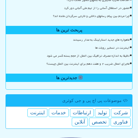
اقدامات مخرب سایبری به بانکهای کشور صحت دارد؟
حضور در استقلال آسانی را از تیم ملی آلبانی دور کرد
چرا مردم بین پیام رسانهای داخلی و خارجی سرگردان مانده اند؟
پربحث ترین ها
ماهواره های جدید استارلینک به مدار رسیدند
اینترنت در تسخیر روبات ها
دقیقا به اندازه مصرف ترافیک بین الملل از حجم بسته کسر می شود
ماجرای اعمال ضریب ۲ و هفت دهم برای اینترنت بین الملل چیست؟
جدیدترین ها
موضوعات پی اچ پی و جی كوئری
شركت
تولید
ارتباطات
خدمات
اینترنت
فناوری
تخصص
آنلاین