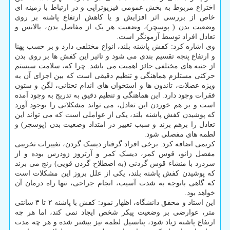
اختراع مربوط به بخش عمومی فیزیوتراپی و در ارتباط با زمینه ای
خاص از بررسی اثر افزایش و یا کاهش ارتفاع پاشنه بر روی
وضعیت بدن ( پوسچر)، وضعیت هر یک از مفاصل بدن، بالانس و
تعادل افراد توسط آزمونگر است.
وی اشاره کرد: کفش پاشنه بلند، انواع مختلفی دارد و بر حسب پهنا
و ارتفاع پنجه تقسیم بندی می شود و تاثیر این کفش ها بر روی بدن
از جنبه های مختلفی حائز اهمیت می باشد. چرا که، سلامت سیستم
حرکتی مستلزم هماهنگی و تنظیم دقیقی است که بین اجزای آن به
ویژه عضلات، تاندون ها و استخوان های اندام تحتانی، لگن و ستون
فقرات وجود دارد. این هماهنگی و تنظیم دقیق به تدریج به وجود آمده
است و بر هم خوردن این تعادل، می تواند مشکلاتی را بوجود آورد
که پوشیدن کفش پاشنه بلند، یکی از عواملی است که می تواند این
تعادل را برهم بزند و سبب تغییر در امتداد وضعیت بدن (پوسچر) و
لطمه های مفصلی شود.
کریمی اضافه کرد: برخی افراد گرفتار دیسک گردن، تغییرات تخریبی
مفصل زانو، قوس کمر، دیسک کمر و آرتروز زودرس بوده و از
سردرد با منشاء قوس گردنی (به اصطلاح گردن قویی) رنج می برند
که پوشیدن کفش پاشنه بلند، یکی از علل بروز این مشکلات است
که گاهی باتوجه به شدت آسیب، انجام جراحی، تنها راه درمان آن
خواهد بود.
این استاد و محقق دانشگاه، اظهار نمود: کفش با پاشنه ۲ تا ۳ سانتی
متر، عوارضی بر وضعیت پیکر شخص ایجاد نمی کند، اما هر چه
ارتفاع پاشنه زیاد شود، پتانسیل لطمه نیز بیشتر شده و هر چه مدت