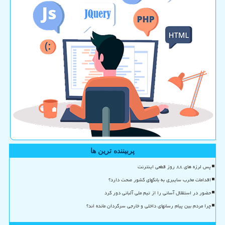
پربیننده ترین ها
پس لرزه های ۸۸ روز قطعی اینترنت
اقدامات مخرب سایبری به بانکهای کشور صحت دارد؟
حضور در استقلال آسانی را از تیم ملی آلبانی دور کرد
چرا مردم بین پیام رسانهای داخلی و خارجی سرگردان مانده اند؟