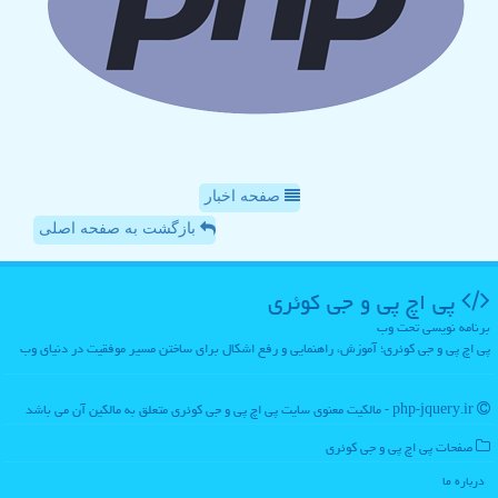
صفحه اخبار
بازگشت به صفحه اصلی
پی اچ پی و جی كوئری
برنامه نویسی تحت وب
پی اچ پی و جی کوئری؛ آموزش، راهنمایی و رفع اشکال برای ساختن مسیر موفقیت در دنیای وب
php-jquery.ir - مالکیت معنوی سایت پی اچ پی و جی كوئری متعلق به مالکین آن می باشد
صفحات پی اچ پی و جی كوئری
درباره ما