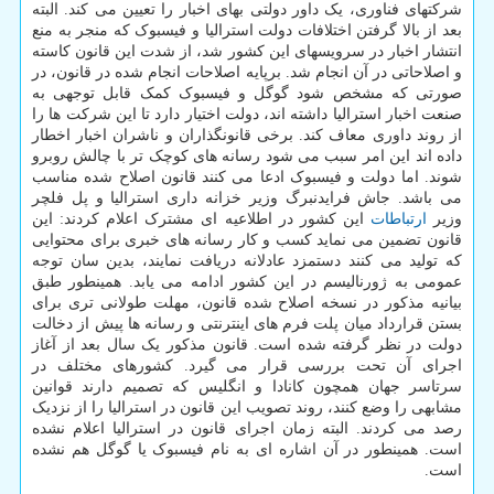
شرکتهای فناوری، یک داور دولتی بهای اخبار را تعیین می کند. البته
بعد از بالا گرفتن اختلافات دولت استرالیا و فیسبوک که منجر به منع
انتشار اخبار در سرویسهای این کشور شد، از شدت این قانون کاسته
و اصلاحاتی در آن انجام شد. برپایه اصلاحات انجام شده در قانون، در
صورتی که مشخص شود گوگل و فیسبوک کمک قابل توجهی به
صنعت اخبار استرالیا داشته اند، دولت اختیار دارد تا این شرکت ها را
از روند داوری معاف کند. برخی قانونگذاران و ناشران اخبار اخطار
داده اند این امر سبب می شود رسانه های کوچک تر با چالش روبرو
شوند. اما دولت و فیسبوک ادعا می کنند قانون اصلاح شده مناسب
می باشد. جاش فرایدنبرگ وزیر خزانه داری استرالیا و پل فلچر
وزیر
ارتباطات
این کشور در اطلاعیه ای مشترک اعلام کردند: این
قانون تضمین می نماید کسب و کار رسانه های خبری برای محتوایی
که تولید می کنند دستمزد عادلانه دریافت نمایند، بدین سان توجه
عمومی به ژورنالیسم در این کشور ادامه می یابد. همینطور طبق
بیانیه مذکور در نسخه اصلاح شده قانون، مهلت طولانی تری برای
بستن قرارداد میان پلت فرم های اینترنتی و رسانه ها پیش از دخالت
دولت در نظر گرفته شده است. قانون مذکور یک سال بعد از آغاز
اجرای آن تحت بررسی قرار می گیرد. کشورهای مختلف در
سرتاسر جهان همچون کانادا و انگلیس که تصمیم دارند قوانین
مشابهی را وضع کنند، روند تصویب این قانون در استرالیا را از نزدیک
رصد می کردند. البته زمان اجرای قانون در استرالیا اعلام نشده
است. همینطور در آن اشاره ای به نام فیسبوک یا گوگل هم نشده
است.