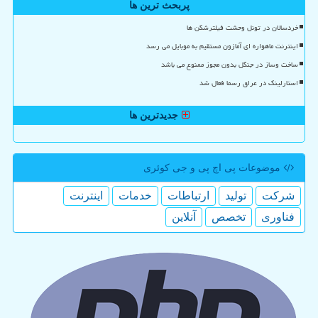
پربحث ترین ها
خردسالان در تونل وحشت فیلترشکن ها
اینترنت ماهواره ای آمازون مستقیم به موبایل می رسد
ساخت وساز در جنگل بدون مجوز ممنوع می باشد
استارلینک در عراق رسما فعال شد
جدیدترین ها
موضوعات پی اچ پی و جی كوئری
شركت
تولید
ارتباطات
خدمات
اینترنت
فناوری
تخصص
آنلاین