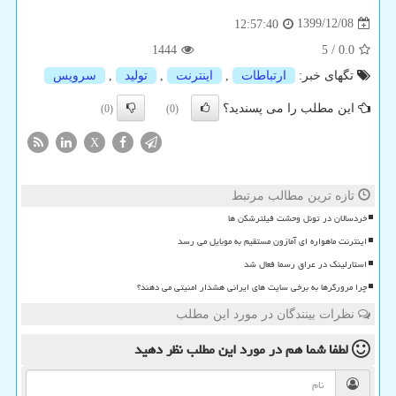
1399/12/08
12:57:40
1444
5
/
0.0
تگهای خبر:
ارتباطات
,
اینترنت
,
تولید
,
سرویس
این مطلب را می پسندید؟
(0)
(0)
X
تازه ترین مطالب مرتبط
خردسالان در تونل وحشت فیلترشکن ها
اینترنت ماهواره ای آمازون مستقیم به موبایل می رسد
استارلینک در عراق رسما فعال شد
چرا مرورگرها به برخی سایت های ایرانی هشدار امنیتی می دهند؟
نظرات بینندگان در مورد این مطلب
لطفا شما هم
در مورد این مطلب
نظر دهید