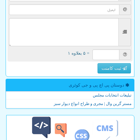
= ۵ بعلاوه ۱
ثبت کامنت
دوستان پی اچ پی و جی كوئری
تبلیغات انتخابات مجلس
مستر گرین وال | مجری و طراح انواع دیوار سبز