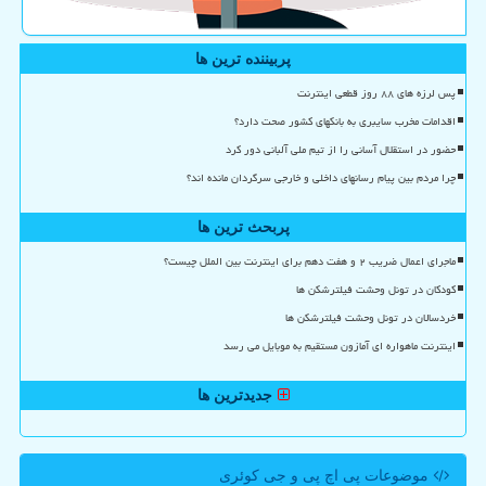
پربیننده ترین ها
پس لرزه های ۸۸ روز قطعی اینترنت
اقدامات مخرب سایبری به بانکهای کشور صحت دارد؟
حضور در استقلال آسانی را از تیم ملی آلبانی دور کرد
چرا مردم بین پیام رسانهای داخلی و خارجی سرگردان مانده اند؟
پربحث ترین ها
ماجرای اعمال ضریب ۲ و هفت دهم برای اینترنت بین الملل چیست؟
کودکان در تونل وحشت فیلترشکن ها
خردسالان در تونل وحشت فیلترشکن ها
اینترنت ماهواره ای آمازون مستقیم به موبایل می رسد
جدیدترین ها
موضوعات پی اچ پی و جی كوئری