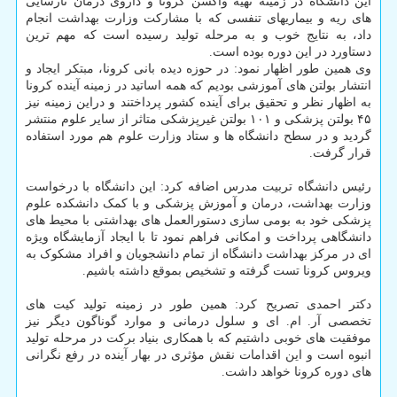
این دانشگاه در زمینه تهیه واکسن کرونا و داروی درمان نارسایی
های ریه و بیماریهای تنفسی که با مشارکت وزارت بهداشت انجام
داد، به نتایج خوب و به مرحله تولید رسیده است که مهم ترین
دستاورد در این دوره بوده است.
وی همین طور اظهار نمود: در حوزه دیده بانی کرونا، مبتکر ایجاد و
انتشار بولتن های آموزشی بودیم که همه اساتید در زمینه آینده کرونا
به اظهار نظر و تحقیق برای آینده کشور پرداختند و دراین زمینه نیز
۴۵ بولتن پزشکی و ۱۰۱ بولتن غیرپزشکی متاثر از سایر علوم منتشر
گردید و در سطح دانشگاه ها و ستاد وزارت علوم هم مورد استفاده
قرار گرفت.
رئیس دانشگاه تربیت مدرس اضافه کرد: این دانشگاه با درخواست
وزارت بهداشت، درمان و آموزش پزشکی و با کمک دانشکده علوم
پزشکی خود به بومی سازی دستورالعمل های بهداشتی با محیط های
دانشگاهی پرداخت و امکانی فراهم نمود تا با ایجاد آزمایشگاه ویژه
ای در مرکز بهداشت دانشگاه از تمام دانشجویان و افراد مشکوک به
ویروس کرونا تست گرفته و تشخیص بموقع داشته باشیم.
دکتر احمدی تصریح کرد: همین طور در زمینه تولید کیت های
تخصصی آر. ام. ای و سلول درمانی و موارد گوناگون دیگر نیز
موفقیت های خوبی داشتیم که با همکاری بنیاد برکت در مرحله تولید
انبوه است و این اقدامات نقش مؤثری در بهار آینده در رفع نگرانی
های دوره کرونا خواهد داشت.