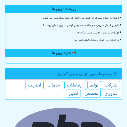
پربحث ترین ها
دقیقا به اندازه مصرف ترافیک بین الملل از حجم بسته کسر می شود
ماجرای اعمال ضریب ۲ و هفت دهم برای اینترنت بین الملل چیست؟
کودکان در تونل وحشت فیلترشکن ها
خردسالان در تونل وحشت فیلترشکن ها
جدیدترین ها
موضوعات پی اچ پی و جی كوئری
شركت
تولید
ارتباطات
خدمات
اینترنت
فناوری
تخصص
آنلاین