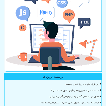
پربیننده ترین ها
پس لرزه های ۸۸ روز قطعی اینترنت
اقدامات مخرب سایبری به بانکهای کشور صحت دارد؟
حضور در استقلال آسانی را از تیم ملی آلبانی دور کرد
چرا مردم بین پیام رسانهای داخلی و خارجی سرگردان مانده اند؟