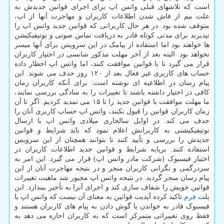
است که تلاشهای قبلی واتس اپ برای اجرای قوانین جدیدش به
علت بیم از فاش شدن اطلاعات کاربران و مهاجرت آنها از اپ،
متوقف شده بود. در هر حال کاربرانی که قوانین جدید واتس اپ را
نپذیرند برای مدتی کوتاه قادر به دریافت تماس صوتی و نوتیفیکیشن
ها خواهند بود اما استفاده از پیامک در این سرویس برای آنها میسر
نخواهد بود. البته بعد از آخر مهلت مذکور شانسی در اختیار کاربران
قرار می گیرد تا با قوانین موافقت کنند، اما واتس اپ اخطار داده
حساب های کاربری غیر فعال بعد از ۱۲۰ روز حذف می شوند. این
پیام رسان در اطلاعیه ای نوشته است: برای آنکه کاربران زمان
کافی در اختیار داشته باشند تا تغییرات را به سادگی بررسی نمایند،
ما مهلت موافقت با قوانین جدید را تا ۱۵ می تمدید کردیم. اگر تا آن
زمان کاربران قوانین را قبول نکنند، واتس اپ حساب کاربری آنان را
حذف می کند. در اوایل سالجاری میلادی واتس اپ با ارسال
نوتیفیکیشنی به کاربرانش اعلام نمود که باید شرایط و قوانین
جدیدش را بررسی و تأیید کنند تا بتوانند همچنان از این سرویس
استفاده کنند. برپایه شرایط و قوانین جدید اطلاعات کاربران در
اختیار فیسبوک (شرکت مادر واتس اپ) قرار می گیرد. این امر به
سردرگمی و نگرانی کاربران منجر و در نتیجه مهاجرت آنان از این
پیام رسان منجر گردید. در نتیجه واتس اپ مجبور شد ماهیت تغییرات
قوانین خویش را شفاف سازی کند و اجرای آنرا به تأخیر بیندازد. این
پلت
فرم
تاکید کرده آپدیت قوانین به معنای آن نیست که واتس اپ یا
فیسبوک قادر به خواندن یا گوش دادن به پیام های کاربران هستند و
فقط روی تغییراتی متمرکز است که به کاربران اجازه می دهد به