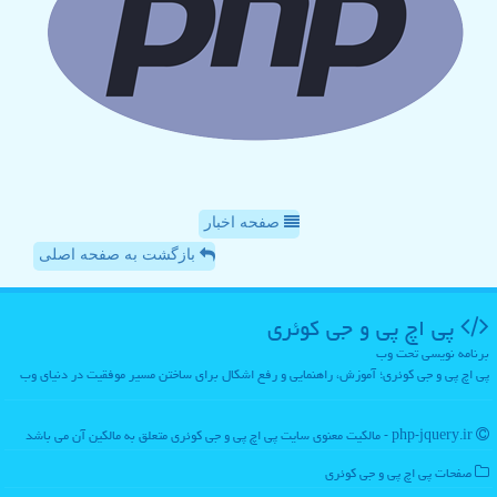
صفحه اخبار
بازگشت به صفحه اصلی
پی اچ پی و جی كوئری
برنامه نویسی تحت وب
پی اچ پی و جی کوئری؛ آموزش، راهنمایی و رفع اشکال برای ساختن مسیر موفقیت در دنیای وب
php-jquery.ir - مالکیت معنوی سایت پی اچ پی و جی كوئری متعلق به مالکین آن می باشد
صفحات پی اچ پی و جی كوئری