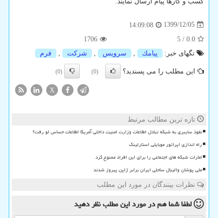
کسب و کارها پیام ارسال نمایند.
1399/12/05
14:09:08
1706
5
/
0.0
تگهای خبر:
پیامك
,
سرویس
,
شركت
,
فرم
این مطلب را می پسندید؟
(0)
(0)
X
تازه ترین مطالب مرتبط
نفوذ سایبری به شبکه تبادل اطلاعات وزارت امنیت داخلی آمریکا اطلاعات حساس لو رفت؟
راه اندازی اپراتور موبایلی استارلینک
امارات شبکه های اجتماعی را برای این افراد ممنوع کرد
ملی پوشان والیبال ساحلی ایران برابر ژاپن پیروز شدند
نظرات بینندگان در مورد این مطلب
لطفا شما هم
در مورد این مطلب
نظر دهید