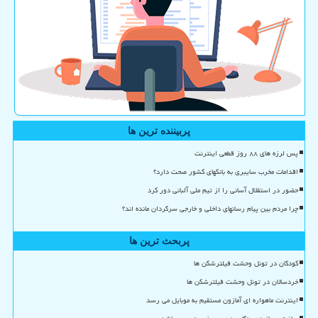
پربیننده ترین ها
پس لرزه های ۸۸ روز قطعی اینترنت
اقدامات مخرب سایبری به بانکهای کشور صحت دارد؟
حضور در استقلال آسانی را از تیم ملی آلبانی دور کرد
چرا مردم بین پیام رسانهای داخلی و خارجی سرگردان مانده اند؟
پربحث ترین ها
کودکان در تونل وحشت فیلترشکن ها
خردسالان در تونل وحشت فیلترشکن ها
اینترنت ماهواره ای آمازون مستقیم به موبایل می رسد