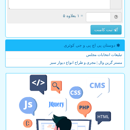
= ۱ بعلاوه ۵
ثبت کامنت
دوستان پی اچ پی و جی كوئری
تبلیغات انتخابات مجلس
مستر گرین وال | مجری و طراح انواع دیوار سبز