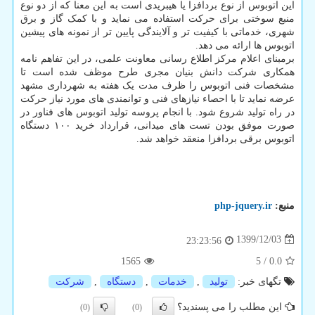
این اتوبوس از نوع بردافزا یا هیبریدی است به این معنا که از دو نوع
منبع سوختی برای حرکت استفاده می نماید و با کمک گاز و برق
شهری، خدماتی با کیفیت تر و آلایندگی پایین تر از نمونه های پیشین
اتوبوس ها ارائه می دهد.
برمبنای اعلام مرکز اطلاع رسانی معاونت علمی، در این تفاهم نامه
همکاری شرکت دانش بنیان مجری طرح موظف شده است تا
مشخصات فنی اتوبوس را ظرف مدت یک هفته به شهرداری مشهد
عرضه نماید تا با احصاء نیازهای فنی و توانمندی های مورد نیاز حرکت
در راه تولید شروع شود. با انجام پروسه تولید اتوبوس های فناور در
صورت موفق بودن تست های میدانی، قرارداد خرید ۱۰۰ دستگاه
اتوبوس برقی بردافزا منعقد خواهد شد.
منبع:
php-jquery.ir
1399/12/03
23:23:56
1565
5
/
0.0
تگهای خبر:
تولید
,
خدمات
,
دستگاه
,
شركت
این مطلب را می پسندید؟
(0)
(0)