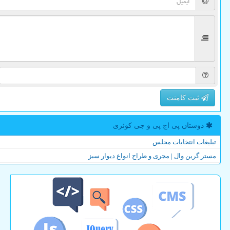
ثبت کامنت
دوستان پی اچ پی و جی كوئری
تبلیغات انتخابات مجلس
مستر گرین وال | مجری و طراح انواع دیوار سبز