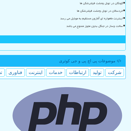
کودکان در تونل وحشت فیلترشکن ها
خردسالان در تونل وحشت فیلترشکن ها
اینترنت ماهواره ای آمازون مستقیم به موبایل می رسد
ساخت وساز در جنگل بدون مجوز ممنوع می باشد
موضوعات پی اچ پی و جی كوئری
شركت
تولید
ارتباطات
خدمات
اینترنت
فناوری
ت