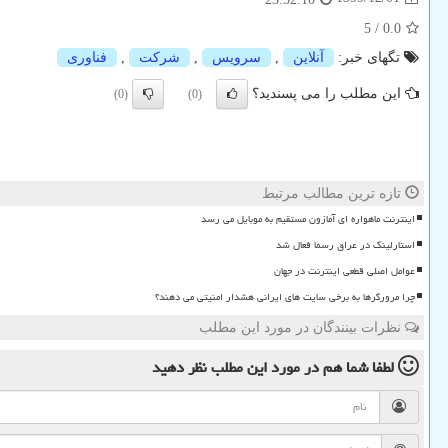
5
/
0.0
تگهای خبر:
آنلاین
,
سرویس
,
شركت
,
فناوری
این مطلب را می پسندید؟
(0)
(0)
تازه ترین مطالب مرتبط
اینترنت ماهواره ای آمازون مستقیم به موبایل می رسد
استارلینک در عراق رسما فعال شد
عوامل اصلی قطعی اینترنت در جهان
چرا مرورگرها به برخی سایت های ایرانی هشدار امنیتی می دهند؟
نظرات بینندگان در مورد این مطلب
لطفا شما هم
در مورد این مطلب
نظر دهید