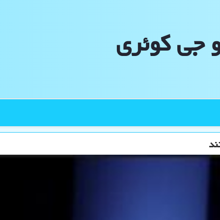
و جی كوئری
ند