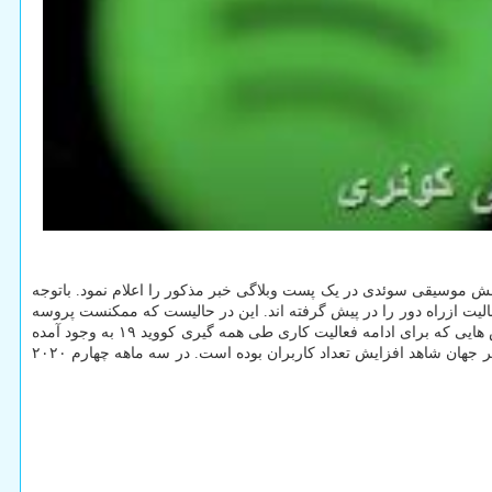
پخش موسیقی سوئدی در یک پست وبلاگی خبر مذکور را اعلام نمود. باتوجه
فعالیت ازراه دور را در پیش گرفته اند. این در حالیست که ممکنست پروسه
تزریق واکسن کووید ۱۹ به جمعیت نیمه سال جاری میلادی تکمیل شود. اقدام اسپاتیفای هم راستا با چند شرکت فناوری دیگر است که اهتمام دارند روش هایی که برای ادامه فعالیت کاری طی همه گیری کووید ۱۹ به وجود آمده
را بطور دائمی به کار گیرند. این شرکت سوئدی مشغول ارزیابی فضای دفاتر کاری خود در سراسر جهان است و طی همه گیری ویروس کرونا در سراسر جهان شاهد افزایش تعداد کاربران بوده است. در سه ماهه چهارم ۲۰۲۰