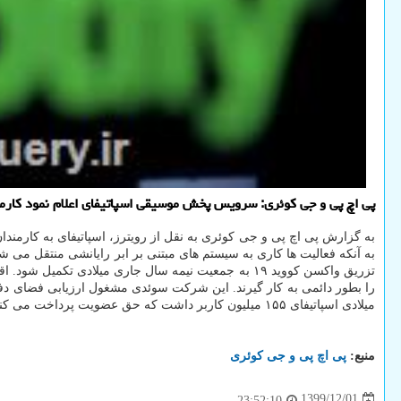
پی اچ پی و جی کوئری: سرویس پخش موسیقی اسپاتیفای اعلام نمود کارمند
به گزارش پی اچ پی و جی کوئری به نقل از رویترز، اسپاتیفای به کارمند
به آنکه فعالیت ها کاری به سیستم های مبتنی بر ابر رایانشی منتقل می شو
میلادی اسپاتیفای ۱۵۵ میلیون کاربر داشت که حق عضویت پرداخت می کنند.
منبع:
پی اچ پی و جی كوئری
1399/12/01
23:52:10