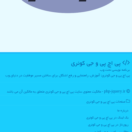
پی اچ پی و جی كوئری
برنامه نویسی تحت وب
پی اچ پی و جی کوئری؛ آموزش، راهنمایی و رفع اشکال برای ساختن مسیر موفقیت در دنیای وب
php-jquery.ir - مالکیت معنوی سایت پی اچ پی و جی كوئری متعلق به مالکین آن می باشد
صفحات پی اچ پی و جی كوئری
درباره ما
بک لینک در پی اچ پی و جی كوئری
رپورتاژ در پی اچ پی و جی كوئری
مطالب پی اچ پی و جی كوئری