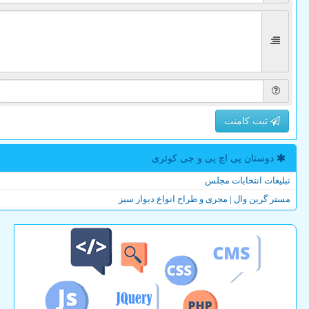
ثبت کامنت
دوستان پی اچ پی و جی كوئری
تبلیغات انتخابات مجلس
مستر گرین وال | مجری و طراح انواع دیوار سبز