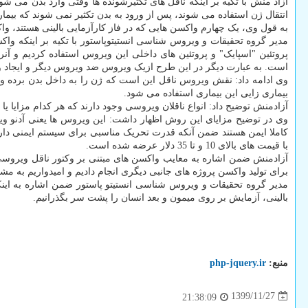
آزاد منش با تکیه بر اینکه ناقل های تکثیرشونده ها وقتی وارد بدن می شون
انتقال ژن استفاده می شوند، پس از ورود به بدن تکثیر نمی شوند که بیماری
به قول وی، یک چهارم واکسن هایی که در فاز کارآزمایی بالینی هستند، 
مدیر گروه تحقیقات و ویروس شناسی انستیتوپاستور با تکیه بر اینکه وا
پروتئین "اسپایک" و پروتئین ­های داخلی این ویروس استفاده کردیم و آنر
است. به عبارت دیگر در این طرح ازیک ویروس ضد ویروس دیگر و ایجاد و
وی ادامه داد: نقش ویروس ناقل این است که ژن را به داخل بدن برده و
بیماری زایی این بیماری استفاده می شود.
آزادمنش توضیح داد: انواع ناقلان ویروسی وجود دارند که هر کدام مزایا یا 
وی در توضیح مزایای این روش اظهار داشت: این ویروس­ ها یعنی آدنو ویرو
با قیمت ­های بالای 10 و تا 35 دلار عرضه شده است.
آزادمنش ضمن اشاره به معایب واکسن های مبتنی بر وکتور ناقل ویروسی تص
برای تولید واکسن پروژه ­های جانبی دیگری انجام دادیم و امیدواریم به مش
مدیر گروه تحقیقات و ویروس شناسی انستیتو پاستور ضمن اشاره به اینک
بالینی، آزمایش بر روی میمون و بعد انسان را پشت سر بگذرانیم.
منبع:
php-jquery.ir
1399/11/27
21:38:09