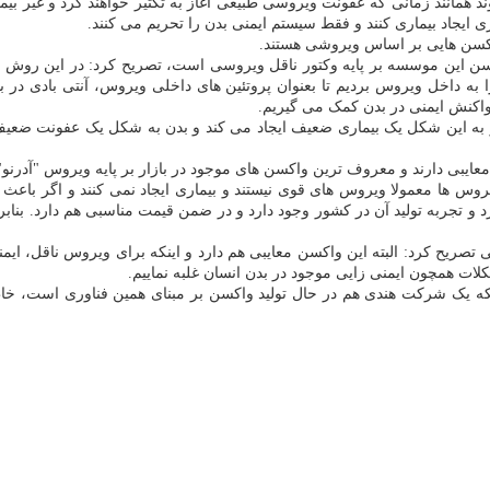
د همانند زمانی که عفونت ویروسی طبیعی آغاز به تکثیر خواهند کرد و غیر بیماری
 ایجاد بیماری ­کنند و فقط سیستم ایمنی بدن را تحریم می ­کنند.
واکسن هایی بر اساس ویروشی هستند.
کسن این موسسه بر پایه وکتور ناقل ویروسی است، تصریح کرد: در این روش ژن­
ا به داخل ویروس بردیم تا بعنوان پروتئین ­های داخلی ویروس، آنتی ­بادی در
اکنش ایمنی در بدن کمک می ­گیریم.
 به این شکل یک بیماری ضعیف ایجاد می ­کند و بدن به شکل یک عفونت ضعیف
معایبی دارند و معروف ­ترین واکسن ­های موجود در بازار بر پایه ویروس "آدرنو"
س­ ها معمولا ویروس ­های قوی نیستند و بیماری ایجاد نمی ­کنند و اگر باعث ب
ریح کرد: البته این واکسن معایبی هم دارد و اینکه برای ویروس ناقل، ایمنی 
کلات همچون ایمنی زایی موجود در بدن انسان غلبه نماییم.
ه یک شرکت هندی هم در حال تولید واکسن بر مبنای همین فناوری است، خاطرنش