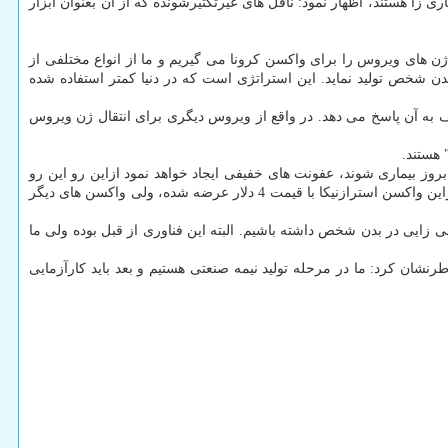
 ­زا هستند، اظهار نمود: ناقل های غیرتکثیرشونده که از آن بعنوان ابزار
 های ویروس را برای واکسن کرونا می­ گیریم و ما از انواع مختلفی از
 بدن شخص تولید نماید. این استراتژی است که در دنیا کمتر استفاده شده
 به آن پاسخ می دهد. در واقع از ویروس دیگری برای انتقال ژن ویروس
 هستند.
روز بیماری شوند، عفونت ­های خفیفی ایجاد خواهد نمود ازاین رو این رو
کاملا ایمن هستند ضمن آنکه قدرت تحریک مناسبی برای سیستم ایمنی دارد و تجربه تولید آن در کشور وجود دارد و در ضمن قیمت مناسبی هم دارد. بنابراین واکسن استرازنیکا با قیمت 4 دلار عرضه شده، ولی واکسن ­های دیگر
­زایی در بدن شخص داشته باشیم. البته این فناوری از قبل بوده ولی ما
ان کرد: ما در مرحله تولید نیمه صنعتی هستیم و بعد باید کارآزمایی