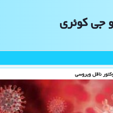
و جی كوئری
كتور ناقل ویروسی