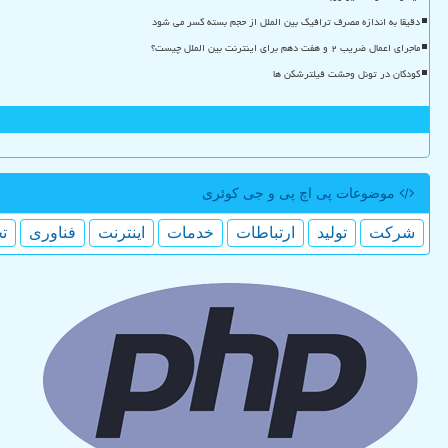
دقیقا به اندازه مصرف ترافیک بین الملل از حجم بسته کسر می شود
ماجرای اعمال ضریب ۲ و هفت دهم برای اینترنت بین الملل چیست؟
کودکان در تونل وحشت فیلترشکن ها
موضوعات پی اچ پی و جی كوئری
شركت
تولید
ارتباطات
خدمات
اینترنت
فناوری
ت