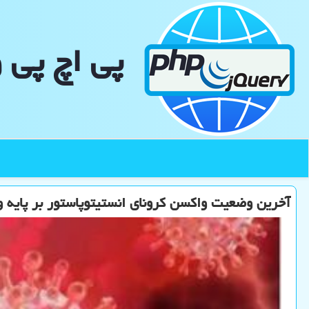
پی اچ پی 
آخرین وضعیت واكسن كرونای انستیتوپاستور بر پایه و