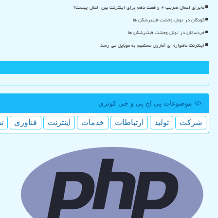
ماجرای اعمال ضریب ۲ و هفت دهم برای اینترنت بین الملل چیست؟
کودکان در تونل وحشت فیلترشکن ها
خردسالان در تونل وحشت فیلترشکن ها
اینترنت ماهواره ای آمازون مستقیم به موبایل می رسد
موضوعات پی اچ پی و جی كوئری
شركت
تولید
ارتباطات
خدمات
اینترنت
فناوری
ت