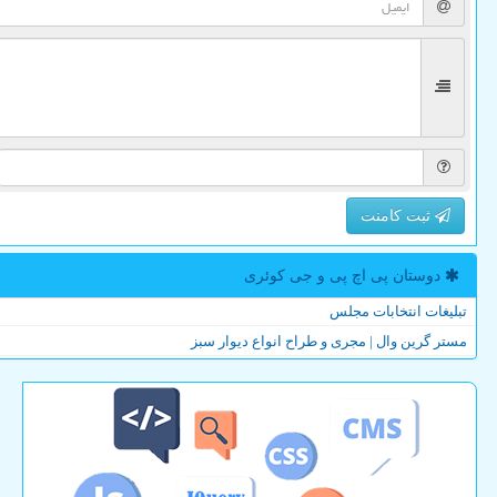
ثبت کامنت
دوستان پی اچ پی و جی كوئری
تبلیغات انتخابات مجلس
مستر گرین وال | مجری و طراح انواع دیوار سبز