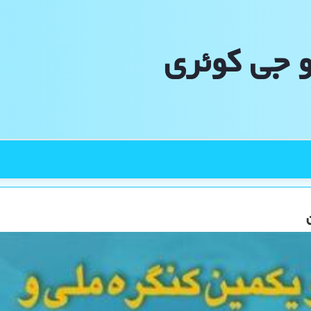
و جی كوئری