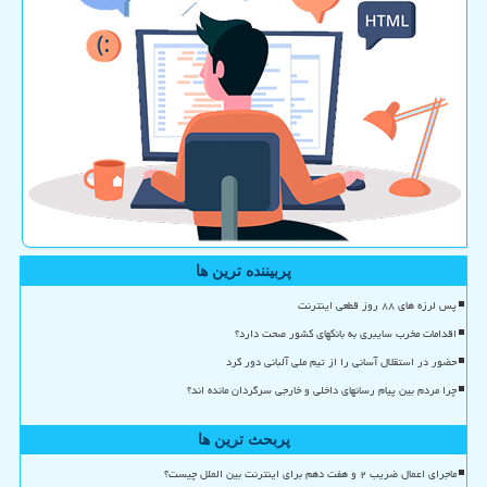
پربیننده ترین ها
پس لرزه های ۸۸ روز قطعی اینترنت
اقدامات مخرب سایبری به بانکهای کشور صحت دارد؟
حضور در استقلال آسانی را از تیم ملی آلبانی دور کرد
چرا مردم بین پیام رسانهای داخلی و خارجی سرگردان مانده اند؟
پربحث ترین ها
ماجرای اعمال ضریب ۲ و هفت دهم برای اینترنت بین الملل چیست؟