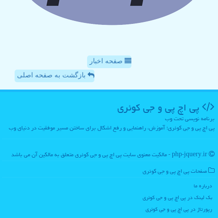
صفحه اخبار
بازگشت به صفحه اصلی
پی اچ پی و جی كوئری
برنامه نویسی تحت وب
پی اچ پی و جی کوئری؛ آموزش، راهنمایی و رفع اشکال برای ساختن مسیر موفقیت در دنیای وب
php-jquery.ir - مالکیت معنوی سایت پی اچ پی و جی كوئری متعلق به مالکین آن می باشد
صفحات پی اچ پی و جی كوئری
درباره ما
بک لینک در پی اچ پی و جی كوئری
رپورتاژ در پی اچ پی و جی كوئری