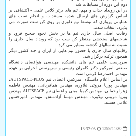
دوم این دوره از مسابقات شد.
در این رویداد جذاب و مهم، تیم های برتر کلاس علمی - اکتشافی بر
اساس گزارش های ارسال شده، مستندات و انجام تست های
عملیاتی پروازی که توسط تیم داوری بر روی کن ست صورت می
پذیرد، انتخاب شدند.
رقابت اصلی سال جاری تیم ها در بخش نحوه صحیح فرود و
شاخصهای سنجشی مدنظر کن ست بود که رویداد سال جاری را
نسبت به سالهای گذشته متمایز می کرد.
رقابتهای سال جاری با حضور تیم هایی از ایران و چند کشور دیگر
همچون ترکیه برگزار شد.
سرپرست علمی تیم های دانشکده مهندسی هوافضای دانشگاه
صنعتی امیرکبیر دکتر کامران رئیسی و سرپرستی اجرایی بر عهده
مهندس احمدرضا کرمی است.
بر اساس اعلام دانشگاه امیرکبیر، اعضای تیم AUTSPACE-PLUS،
مهندس پوریا مروتی نیلاوره، مهندس هماقربانی، مهندس فاطمه
زهرا رحمانی، مهندس کیمیا امینی و اعضای تیم AUTSPACE مهندس
پوریا مروتی نیلاوره، مهندس مهسا آزادمنش، مهندس امیرحسین
غلامی هستند.
1399/11/20
13:32:06