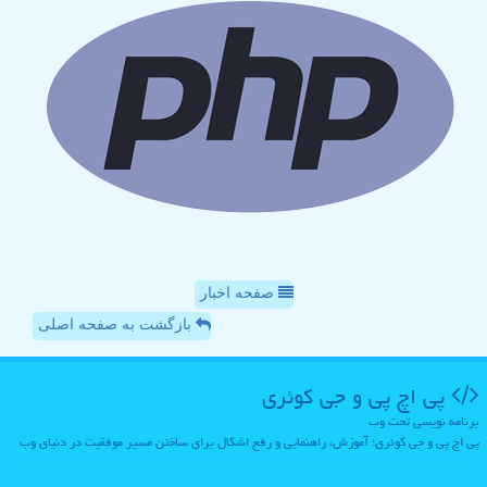
صفحه اخبار
بازگشت به صفحه اصلی
پی اچ پی و جی كوئری
برنامه نویسی تحت وب
پی اچ پی و جی کوئری؛ آموزش، راهنمایی و رفع اشکال برای ساختن مسیر موفقیت در دنیای وب