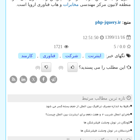
منطقه لانیون مرکز مهندسی
مخابرات
و هاب فناوری اروپا است.
منبع:
php-jquery.ir
1399/11/16
12:51:50
1721
5
/
0.0
تگهای خبر:
اینترنت
,
شركت
,
فناوری
,
كارمند
این مطلب را می پسندید؟
(0)
(0)
X
تازه ترین مطالب مرتبط
دقیقا به اندازه مصرف ترافیک بین الملل از حجم بسته کسر می شود
ماجرای اعمال ضریب ۲ و هفت دهم برای اینترنت بین الملل چیست؟
کودکان در تونل وحشت فیلترشکن ها
خردسالان در تونل وحشت فیلترشکن ها