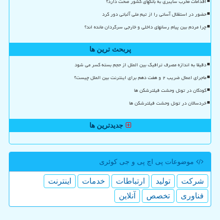
اقدامات مخرب سایبری به بانکهای کشور صحت دارد؟
حضور در استقلال آسانی را از تیم ملی آلبانی دور کرد
چرا مردم بین پیام رسانهای داخلی و خارجی سرگردان مانده اند؟
پربحث ترین ها
دقیقا به اندازه مصرف ترافیک بین الملل از حجم بسته کسر می شود
ماجرای اعمال ضریب ۲ و هفت دهم برای اینترنت بین الملل چیست؟
کودکان در تونل وحشت فیلترشکن ها
خردسالان در تونل وحشت فیلترشکن ها
جدیدترین ها
موضوعات پی اچ پی و جی كوئری
شركت
تولید
ارتباطات
خدمات
اینترنت
فناوری
تخصص
آنلاین