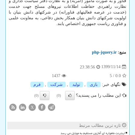
فناور و به صورت مامور (امریه) و به نظارت دفتر سیاست گذاری و
نظارت راهبردی حفاظت اطلاعات نیروهای مسلح جهت خدمت
(خدمت در عرصه فعالیتهای فناورانه) در شرکتهای دانش بنیان با
اولویت شرکتهای دانش بنیان همکار بخش دفاعی، به معاونت علمی
و فناوری ریاست جمهوری اختصاص یابند.
منبع:
php-jquery.ir
1399/11/14
23:38:56
1437
5
/
0.0
تگهای خبر:
بازی
,
تولید
,
شركت
,
فرم
این مطلب را می پسندید؟
(0)
(0)
X
تازه ترین مطالب مرتبط
اینترنت ماهواره ای آمازون مستقیم به موبایل می رسد