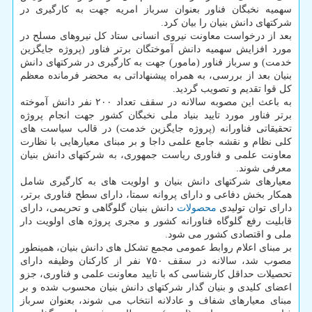
سهمیه نخبگان فناور بعنوان سرباز امریه جهت به کارگیری در
شرکتهای دانش بنیان را بیان کرد.
بعد از درخواست معاونت نیروی انسانی ستاد کل نیروهای مسلح در
مورد افزایش سهمیه دانش آموختگان برتر فناور (پروژه جایگزین
خدمت) و سرباز فناور (مامور) جهت به کارگیری در شرکتهای دانش
بنیان بعد از بررسی، به همراه پیشنهاداتی به محضر فرمانده معظم
کل قوا تقدیم و تصویب گردید.
به باعث این مصوبه سالانه در سقف تعداد ۲۰۰ نفر دانش آموخته
برتر فناور مورد تایید بنیاد ملی نخبگان کشور جهت انجام پروژه
تحقیقاتی فناورانه (پروژه جایگزین خدمت) در قالب سیاست های
کلی نظام و نقشه جامع علمی داجا و بر مبنای معیارهایی با نظارت
معاونت علمی و فناوری ریاست جمهوری، به شرکتهای دانش بنیان
معرفی شوند.
معیارهای شرکتهای دانش بنیان و اولویت های به کارگیری شامل
همکار بخش دفاعی و دارای پروانه سمتا، دارای سطح فناوری برتر،
دارای توان تولیدی
محصولات
دانش بنیان گلوگاهی و تحریمی، دارای
قابلیت رفع گلوگاه فناورانه کشور و مجری پروژه های اولویت دار
ملی و اقتصادی کشور می شود.
بر مبنای اعلام روابط عمومی مجمع تشکل های دانش بنیان، همینطور
مصوب شد، سالانه در سقف ۷۵۰ نفر از کارکنان وظیفه دارای
تحصیلات حداقل کارشناسی که با تایید معاونت علمی و فناوری، جزو
اعضای کلیدی و بنیان گذار شرکتهای دانش بنیان محسوب شده و بر
مبنای معیارهای شفاف و عادلانه انتخاب می شوند، بعنوان سرباز