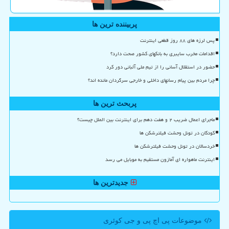
پربیننده ترین ها
پس لرزه های ۸۸ روز قطعی اینترنت
اقدامات مخرب سایبری به بانکهای کشور صحت دارد؟
حضور در استقلال آسانی را از تیم ملی آلبانی دور کرد
چرا مردم بین پیام رسانهای داخلی و خارجی سرگردان مانده اند؟
پربحث ترین ها
ماجرای اعمال ضریب ۲ و هفت دهم برای اینترنت بین الملل چیست؟
کودکان در تونل وحشت فیلترشکن ها
خردسالان در تونل وحشت فیلترشکن ها
اینترنت ماهواره ای آمازون مستقیم به موبایل می رسد
جدیدترین ها
موضوعات پی اچ پی و جی كوئری