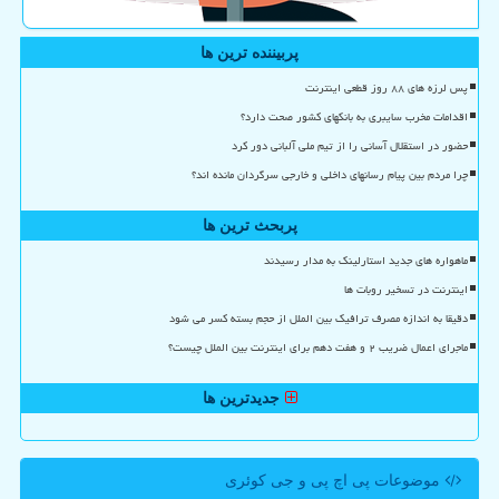
پربیننده ترین ها
پس لرزه های ۸۸ روز قطعی اینترنت
اقدامات مخرب سایبری به بانکهای کشور صحت دارد؟
حضور در استقلال آسانی را از تیم ملی آلبانی دور کرد
چرا مردم بین پیام رسانهای داخلی و خارجی سرگردان مانده اند؟
پربحث ترین ها
ماهواره های جدید استارلینک به مدار رسیدند
اینترنت در تسخیر روبات ها
دقیقا به اندازه مصرف ترافیک بین الملل از حجم بسته کسر می شود
ماجرای اعمال ضریب ۲ و هفت دهم برای اینترنت بین الملل چیست؟
جدیدترین ها
موضوعات پی اچ پی و جی كوئری