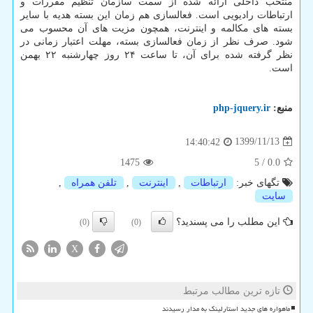
منتخب داخلی ارائه شده از سمت سازمان تنظیم مقررات و
ارتباطات رادیویی است. فعالسازی هم زمان این بسته هدیه با سایر
بسته های مکالمه و اینترنت، همچون مزیت های آن محسوب می
شود. صرف نظر از زمان فعالسازی بسته، مهلت اعتبار زمانی در
نظر گرفته شده برای آن، تا ساعت ۲۴ روز چهارشنبه ۲۲ بهمن
است.
منبع:
php-jquery.ir
1399/11/13
14:40:42
1475
5
/
0.0
تگهای خبر:
ارتباطات
,
اینترنت
,
تلفن همراه
,
سایت
این مطلب را می پسندید؟
(0)
(0)
X
تازه ترین مطالب مرتبط
ماهواره های جدید استارلینک به مدار رسیدند