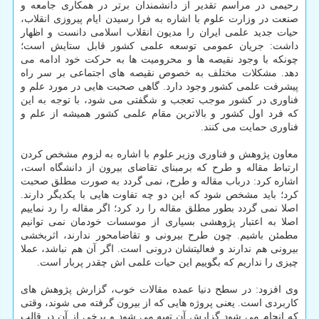
رحیمی در مراسم تقدیر از دانشمندان برتر در همکاری جامعه و
صنعت در وزارت علوم با اشاره به فرا رسیدن ایام پیروزی انقلاب،
حیات جدید علمی ایران را مدیون انقلاب اسلامی دانست و اظهار
داشت: جریان عمومی توسعه علمی کشور قابل ستایش است؛
چونکه با وجود نقیصه ها و محرومیت ها به حرکت خود ادامه می
دهد. مشکلات مختلف به خصوص نقیصه های اجتماعی بر سر راه
پیشرفت علمی کشور وجود دارد. گاهی صحبت هایی در مورد علم و
فناوری در کشور موجب تعجب و شگفتی می شود، با توجه به این
که فرد اول کشور و بالاترین مقام علمی کشور همیشه از علم و
فناوری حمایت می کنند.
معاون پژوهش و فناوری وزیر علوم با اشاره به لزوم مشخص کردن
ارتباط مقاله و طرح که برمبنای تقاضای بیرون از دانشگاه است،
اشاره کرد: درباب مقاله و طرح، نمی گردد به صورت مطلق صحبت
کرد؛ باید مشخص شود که این دو چه تفاوت هایی با یکدیگر دارند.
اصلا نمی گردد بطور مطلق مقاله را رد کرد؛ اگر مقاله را رد نماییم
اصلا به اعتبار پژوهشی بسیاری از موسسات خودمان نمی توانیم
مطمئن باشیم. چون طرح بیرونی و تقاضامحور ندارند، اثربخشی
بیرونی هم ندارند و فعالیتشان درونی است. اگر آن هم نباشد، عملا
چیزی را نداریم که بگوییم این حیات علمی اش چقدر پربار است.
وی افزود: در سطح دنیا عمده مقالات خوب، گزارش پژوهش های
کاربردی است. یعنی پروژه هایی که از بیرون گرفته می شوند، وقتی
که انجام می شود گزارش آن تهیه می شود و برخی از آن در قالب