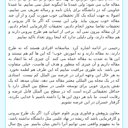
مقاله چاپ می شود؛ ولی عمدتا ما اینگونه عمل نمی نماییم. ما عمدتا
عناوینی که در دانشگاه برای پایان نامه و رساله تعریف می نماییم،
اصولا به جهت اینکه یک کار تحقیقاتی خوب صورت گیرد و از آن چند
مقاله خوب بیرون بیاید. ولی این نیست که اگر ما کار بیرونی و
تحقیقات تقاضا محور انجام دادیم، تحقیقات کارفرمایی انجام دادیم،
از آن مقاله بیرون نمی آید. برخی از اساتید هم طرح بیرونی دارند و
هم مقاله دارند، ولی دلیلی ندارد که اینجا روی تعداد تاکید نماییم.
رحیمی در ادامه اشاره کرد: متاسفانه افرادی هستند که نه طرح
دارند، نه مقاله دارند و نه آموزش خوب! که این ها کم هم نیستند و
این ها به شدت به مقاله حمله می کنند. آن چیزی که ما انتقاد به
مقاله داریم و آن چیزی که منظور و هدف آن هاست، خیلی متفاوت
می باشد. باید طوری مراقبت نماییم که این طرف هم لطمه نخورد.
به هر حال این وجهه ایران در عرصه بین الملل کم نیست. استادی
که در یک مجله بین المللی معتبر مقاله می دهد، نشان میدهد که یک
نقش پذیری خوبی برای توسعه علمی در سطح بین الملل دارد یا
حداقل تحقیقاتی کرده است که در سطح بین الملل قابل عرضه و
رقابت است. ما باید هر دوی این ها را داشته باشیم تا خدایی نکرده،
گرفتار خسران در این عرصه نشویم.
معاون پژوهش و فناوری وزیر علوم عنوان کرد: اگر یک طرح بیرونی
و کارفرمایی باشد که ریشه در نهاد علمی مثل دانشگاه نداشته باشد،
ما به مفهوم واقعی نمی توانیم آنرا دانش بنیان بنامیم. من پنج سال