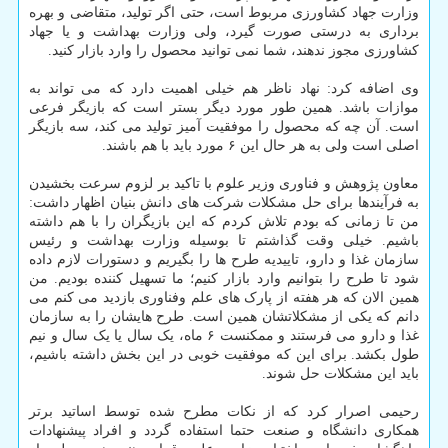
وزارت جهاد کشاورزی مربوط است، حتی اگر تولید، متقاضی و بهره
برداری به درستی صورت گیرد، ولی وزارت بهداشت و یا جهاد
کشاورزی مجوز ندهند، شما نمی توانید محصول را وارد بازار کنید.
وی اضافه کرد: نهاد ناظر هم خیلی اهمیت دارد که می تواند به
موازات باشد. همین طور مورد دیگر بستر است که بازیگر فرعی
است. آن چه که محصول را موفقیت آمیز تولید می کند، سه بازیگر
اصلی است ولی به هر حال این ۶ مورد باید با هم باشند.
معاون پژوهش و فناوری وزیر علوم با تاکید بر لزوم سرعت بخشیدن
به فرآیندها برای حل مشکلات شرکت های دانش بنیان اظهار داشت:
من تا زمانی که بودم تلاش کردم که این بازیگران را با هم داشته
باشیم. خیلی وقت گذاشتم تا بوسیله وزارت بهداشت و رئیس
سازمان غذا و دارو، تاییدیه طرح ها را بگیریم و دستورات لازم داده
شود تا طرح را بتوانیم وارد بازار کنیم؛ ما تسهیل کننده بودیم. من
همین الان که هر هفته از پارک های علم وفناوری بازدید می کنم می
دانم که یکی از مشکلاتشان همین است. طرح هایشان را به سازمان
غذا و دارو می فرستند و ممکنست ۶ ماه، یک سال یا یک سال و نیم
طول بکشد. برای این که موفقیت خوبی در این بخش داشته باشیم،
باید این مشکلات حل شوند.
رحیمی اصرار کرد که از نکات مطرح شده توسط اساتید برتر
همکاری دانشگاه و صنعت حتما استفاده گردد و افراد پیشنهادات