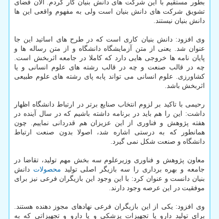
بطور مستقیم با این شرکت های دانش بنیان کار کردم. الان فضای
تشویق شرکت های دانش بنیان است ولی به مفهوم واقعی این ها
دانش بنیان نیستند.
وی افزود: دانش بنیان کاری است که در طرح های اساتید این جا
عنوان شد. یعنی از متن آزمایشگاه دانشگاه و از متن رساله ها و
پایان نامه ها خروجی هایی دارد که کاملا در جامعه اثربخش است.
چه در قالب صنعت و چه در قالب رشته های علوم انسانی و یا
کشاورزی. علوم انسانی می تواند پابه پای رشته های علوم طبیعی
اثربخش باشد.
رحیمی با تاکید بر لزوم انتخاب صنایع برتر در ارتباط دانشگاه اظهار
داشت: این را هم باید در برنامه داشته باشیم که در سال آینده در
هفته پژوهش و فناوری از این عزیزان هم قدردانی نماییم. چون
همانطور که به درستی اشاره شد، اصولا بدون صنعت ارتباط
دانشگاه و صنعت شکل نمی گیرد.
معاون پژوهش و فناوری وزیرعلوم سه بخش مهم تولید، تقاضا در
جامعه و بهره برداری را سه بازیگر اصلی تولید
محصولات
دانش
بنیان دانست و عنوان کرد: با این وجود این بازیگران فرعی نیز برای
موفقیت در این عرصه وجود دارند.
وی افزود: یکی از این بازیگران فرعی نهادهای مجوز دهنده هستند.
برای تولید دارو یا تجهیزات پزشکی و یا دارو و تجهیزاتی که به