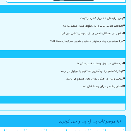
پس لرزه های ۸۸ روز قطعی اینترنت
اقدامات مخرب سایبری به بانکهای کشور صحت دارد؟
حضور در استقلال آسانی را از تیم ملی آلبانی دور کرد
چرا مردم بین پیام رسانهای داخلی و خارجی سرگردان مانده اند؟
خردسالان در تونل وحشت فیلترشکن ها
اینترنت ماهواره ای آمازون مستقیم به موبایل می رسد
ساخت وساز در جنگل بدون مجوز ممنوع می باشد
استارلینک در عراق رسما فعال شد
موضوعات پی اچ پی و جی كوئری