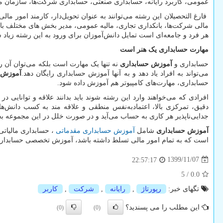
عمومی، کاربرد رایانه، حسابداری صنعتی، حسابداری شرکت‌ها، سازمان م
فارغ التحصیلان این رشته می‌توانند به عنوان تحویل‌دار، کارمند امور 
مالی شرکت‌ها، بانکداری تجاری، مالیه عمومی، مدیر بخش های مختلف بانک
هر فرد و جامعه‌ای است تمایل دانش‌آموزان برای ورود به این رشته زیاد
مهارت حسابداری یک هنر است
حسابداری و
آموزش حسابداری
نه تنها یک مهارت است بلکه می‌توان آن 
می‌تواند به افراد یاد دهد و به آنها آموزش حسابداری رایگان دهد.
آموزش 
حسابداری، مهارت‌های کامپیوتر هم آموزش داده شود.
افرادی که می‌خواهند وارد این رشته شوند باید بدانند علاقه و توانایی
دقیق، تمرکزی بالا، اعتمادبه‌نفس منطقی و علاقه مند به کسب دانش‌ه
جدایی‌ناپذیر هر کاری به حساب می‌آید و در صورت خلل در این مجموعه 
آموزش حسابداری
شامل
آموزش حسابداری مقدماتی
، حسابداری مالیاتی
است که به تمام امور مالی تسلط داشته باشد، آموزش تخصصی حسابداری ب
1399/11/07
22:57:17
5
/
0.0
تگهای خبر:
رپورتاژ
,
رایانه
,
شركت
,
كاربر
این مطلب را می پسندید؟
(0)
(0)