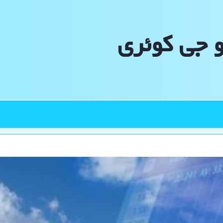
و جی كوئری