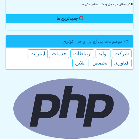
خردسالان در تونل وحشت فیلترشکن ها
جدیدترین ها
موضوعات پی اچ پی و جی كوئری
شركت
تولید
ارتباطات
خدمات
اینترنت
فناوری
تخصص
آنلاین