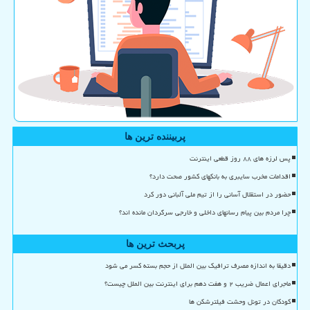
پربیننده ترین ها
پس لرزه های ۸۸ روز قطعی اینترنت
اقدامات مخرب سایبری به بانکهای کشور صحت دارد؟
حضور در استقلال آسانی را از تیم ملی آلبانی دور کرد
چرا مردم بین پیام رسانهای داخلی و خارجی سرگردان مانده اند؟
پربحث ترین ها
دقیقا به اندازه مصرف ترافیک بین الملل از حجم بسته کسر می شود
ماجرای اعمال ضریب ۲ و هفت دهم برای اینترنت بین الملل چیست؟
کودکان در تونل وحشت فیلترشکن ها