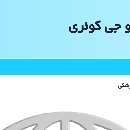
و جی كوئری
زشكی