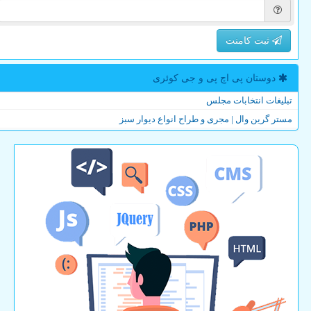
ثبت کامنت
دوستان پی اچ پی و جی كوئری
تبلیغات انتخابات مجلس
مستر گرین وال | مجری و طراح انواع دیوار سبز