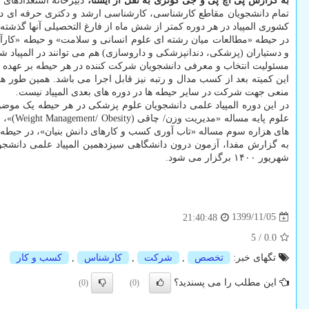
به گزارش پی اچ پی و جی کوئری به نقل از ایسنا،
دبیرخانه استعدادهای
تمام دانشجویان مقاطع کارشناسی، کارشناسی ارشد و دکتری حرفه ­ای دان
کشوری المپیاد در هر دوره کمتر از شش ماه از فارغ‏ التحصیلی آنها گذشته
و دستیاران (پزشکی، دندانپزشکی و داروسازی) هم می توانند در المپیاد ش
مسئولیت انتخاب و معرفی دانشجویان شرکت کننده در هر حیطه بر عهده د
این کمیته بعد از کسب مدال و رتبه نیز قابل اجرا می باشد. همین طور 
منعی جهت شرکت در سایر حیطه­ ها در دوره ­های بعدی المپیاد نیست.
در این دوره المپیاد علمی دانشجویان علوم پزشکی در هر حیطه یک موض
های هزاره سوم مساله «تاب آوری کسب و کارهای دانش بنیان»، در حی
شهریور ۱۴۰۰ برگزار می شود.
1399/11/05
21:40:48
5
/
0.0
تگهای خبر:
تخصص
,
شركت
,
كارشناس
,
كسب و كار
این مطلب را می پسندید؟
(0)
(0)