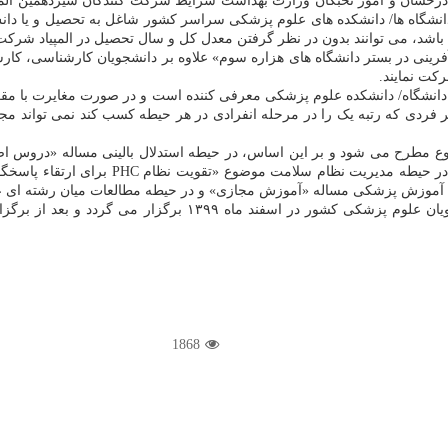
 درخشان و امور نخبگان وزارت بهداشت شرایط شرکت کنندگان سیزدهمین المپ
شگاه­ ها/ دانشکده ­های علوم پزشکی سراسر کشور شاغل به تحصیل و یا دانش 
 باشد، می‏ توانند بدون در نظر گرفتن معدل کل و سال تحصیل در المپیاد شرکت 
رکت نمایند.
انشگاه/ دانشکده علوم پزشکی معرفی کننده است و در صورت مغایرت با مقرر
هر فردی که رتبه یک را در مرحله انفرادی در هر حیطه کسب کند نمی­ تواند 
وع مطرح می شود و بر این اساس، در حیطه استدلال بالینی مساله «دروس ا
علوم پایه مساله «مدیریت وزن/ چاقی (besity
طه آموزش پزشکی مساله «آموزش مجازی» و در حیطه مطالعات میان رشته­ ا
به گزارش مفدا، آزمون درون دانشگاهی سیزدهمین المپیاد علمی دا
1868