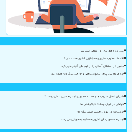
پس لرزه های ۸۸ روز قطعی اینترنت
اقدامات مخرب سایبری به بانکهای کشور صحت دارد؟
حضور در استقلال آسانی را از تیم ملی آلبانی دور کرد
چرا مردم بین پیام رسانهای داخلی و خارجی سرگردان مانده اند؟
ماجرای اعمال ضریب ۲ و هفت دهم برای اینترنت بین الملل چیست؟
کودکان در تونل وحشت فیلترشکن ها
خردسالان در تونل وحشت فیلترشکن ها
اینترنت ماهواره ای آمازون مستقیم به موبایل می رسد