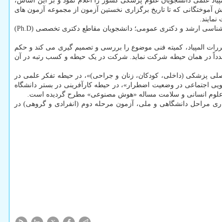
یاد علمی دانشجویان علوم پزشکی کشور را اعلام نمود و بر این اساس،
‏آموختگانی که تا تاریخ برگزاری نخستین آزمون از مجموعه آزمون‏ های
نمایند.
در حیطه «مطالعات میان رشته ای علوم انسانی و سلامت» و حیطه «کارآفرینی در بستر دانشگاه های هزاره سوم» علاوه بر دانشجویان کارشناسی، کارشناسی ارشد و دکتری عمومی؛ دانشجویان مقاطع دکتری تخصصی (Ph.D)
ات المپیاد، کمیته فنی موضوع را بررسی و تصمیم گیری می­ کند و حکم
مجدداً در همان حیطه شرکت نماید. شرکت در یک حیطه و کسب رتبه در آن
صلی پزشکی (داخلی، کودکان، زنان و جراحی)»، در حیطه تفکر علمی در
Weight Management/ O)»، در حیطه مدیریت نظام سلامت موضوع «تقویت نظام PHC برای ارتقاء پاسخگویی اجتماعی در وضعیت اضطرار»، در حیطه کارآفرینی در بستر دانشگاه
ی علوم انسانی و سلامت مساله «هوش مصنوعی» مطرح گردیده است.
نشجویان علوم پزشکی کشور در اسفند ماه ۱۳۹۹ برگزار می گردد و بعد از برگزاری مراحل دانشگاهی و ملی، آزمون مرحله دوم (انفرادی و گروهی) در