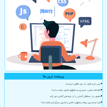
پربیننده ترین ها
پس لرزه های ۸۸ روز قطعی اینترنت
اقدامات مخرب سایبری به بانکهای کشور صحت دارد؟
حضور در استقلال آسانی را از تیم ملی آلبانی دور کرد
چرا مردم بین پیام رسانهای داخلی و خارجی سرگردان مانده اند؟