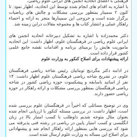
فرهنگی با اعضای اتحادیه انجمن های ایرانی علوم ریاضی،
با اشاره به اقدام های انجام شده توسط این اتحادیه، اظهار نمود: تا
کنون ۲ سمینار بمنظور بررسی مشکلات و چالش های ریاضیات
برگزار شده است و خروجی این سمینارها منجر به ارائه و احصاء
راهکار عملی و انتشار کتاب ها و مجموعه مقالات دراین زمینه شد.
دکتر محمدزاده با اشاره به تشکیل دبیرخانه اتحادیه انجمن های
ایرانی علوم ریاضی در فرهنگستان علوم، اظهار داشت: این اتحادیه
ماموریت هایش را برمبنای برنامه و اقدامات نقشه جامع علمی
کشور قرار داده است.
ارائه پیشنهادات برای اصلاح کنکور به وزارت علوم
در ادامه دکتر مگردیچ تومانیان رئیس شاخه ریاضی فرهنگستان
علوم، در تشریح شاخه ریاضی فرهنگستان علوم اظهار داشت: ۱۴
نفر از اساتید باسابقه و پیشکسوت حوزه ریاضی کشور در شاخه
ریاضی فرهنگستان بمنظور بررسی مشکلات و ارائه راهکار در حوزه
ریاضی حضور دارند.
وی در توضیح مسائلی که اخیراً در فرهنگستان علوم بررسی شده
است، اظهار داشت: در بررسی مسئله کنکور با ارزیابی انجام شده
بعنوان مثال متوجه شدیم داوطلب با کسب امتیاز بالا در زبان
انگلیسی و کسب امتیاز پایین در ریاضی در رشته فنی پذیرفته می
شود که بررسی هایی بمنظور ارائه راهکار انجام شد و پیشنهاداتی
برای اصلاح این مساله به وزارت علوم ارسال شده است.