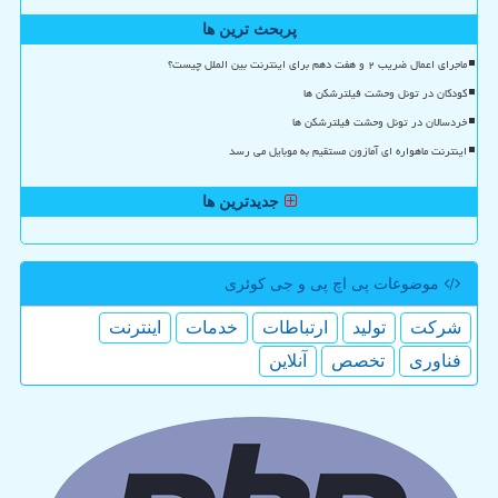
پربحث ترین ها
ماجرای اعمال ضریب ۲ و هفت دهم برای اینترنت بین الملل چیست؟
کودکان در تونل وحشت فیلترشکن ها
خردسالان در تونل وحشت فیلترشکن ها
اینترنت ماهواره ای آمازون مستقیم به موبایل می رسد
جدیدترین ها
موضوعات پی اچ پی و جی كوئری
شركت
تولید
ارتباطات
خدمات
اینترنت
فناوری
تخصص
آنلاین