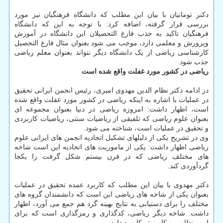
دکنر تومانیان با بیان این مطلب که دانشگاه فرهنگیان نیز مورد
بررسی قرار گرفته، اضافه کرد: با توجه به این که دانشگاه
فرهنگیان تاکید به جذب فارغ التحصیلان این دانشگاه در آموزش
وپرورش و معلمی دارد، موجب می شود بعنوان مثال فارغ التحصیل
کارشناسی ریاضی از یک دانشگاه دیگر نتواند بعنوان معلم ریاضی
جذب شود.
ریاضی در کشور مورد غفلت واقع شده است
در ادامه دکتر نظام الدین مهدوی امیری، رئیس انجمن ایرانی تحقیق
در عملیات با اشاره به اینکه ریاضی در کشور مورد غفلت واقع شده
است، اظهار داشت: امروزه ریاضی در دنیا بعنوان مجموعه ای
بعنوان علوم ریاضی که تلفیقی از ریاضیات سنتی، ریاضیات کاربردی
و تحقیق در عملیات است، شناخته می شود.
وی در تشریح یکی از دلیلهای تشکیل اتحادیه انجمن های ایرانی علوم
ریاضی اظهار داشت: یکی از ماموریت های اتحادیه این است شاخه
های مختلف ریاضی که در قرن بیستم شکل گرفت را یکجا
گردآوردی کند.
دکتر مهدوی با بیان این مطلب که کاربرد عمده تحقیق در عملیات
بعنوان یکی از شاخه های ریاضی این است که دانشمندان گروه های
مختلف را برای دستیابی به نتایج بهینه گرد هم جمع می آورد، اظهار
داشت: شاخه دیگر ریاضی، کدگذاری و رمزگذاری است که برای
امور نظامی و کامپیوتر کاربرد دارد.