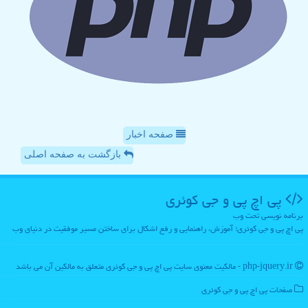
صفحه اخبار
بازگشت به صفحه اصلی
پی اچ پی و جی كوئری
برنامه نویسی تحت وب
پی اچ پی و جی کوئری؛ آموزش، راهنمایی و رفع اشکال برای ساختن مسیر موفقیت در دنیای وب
php-jquery.ir - مالکیت معنوی سایت پی اچ پی و جی كوئری متعلق به مالکین آن می باشد
صفحات پی اچ پی و جی كوئری