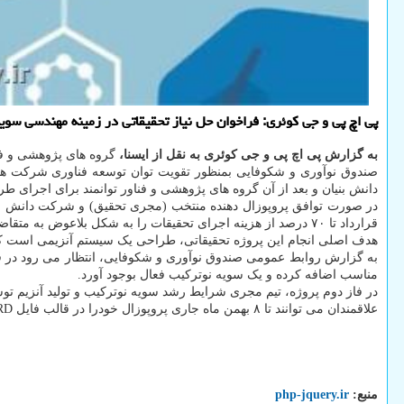
پی اچ پی و جی کوئری: فراخوان حل نیاز تحقیقاتی در زمینه مهندسی سو
به گزارش پی اچ پی و جی کوئری به نقل از ایسنا،
گروه های پژوهشی و فناور توانمند برای ارائه چا
صندوق نوآوری و شکوفایی بمنظور تقویت توان توسعه فناوری شرکت های 
دانش بنیان و بعد از آن گروه های پژوهشی و فناور توانمند برای اجرای طر
در صورت توافق پروپوزال دهنده منتخب (مجری تحقیق) و شرکت دانش بنی
قرارداد تا ۷۰ درصد از هزینه اجرای تحقیقات را به شکل بلاعوض به متقاضی پرداخت خواهدنمود. این مبلغ بطور مرحله ای و متناسب با پیشرفت اجرای طرح در اختیار مجری قرار می گیرد.
هدف اصلی انجام این پروژه تحقیقاتی، طراحی یک سیستم آنزیمی است که در آ
به گزارش روابط عمومی صندوق نوآوری و شکوفایی، انتظار می رود در فاز ا
مناسب اضافه کرده و یک سویه نوترکیب فعال بوجود آورد.
در فاز دوم پروژه، تیم مجری شرایط رشد سویه نوترکیب و تولید آنزیم ت
علاقمندان می توانند تا ۸ بهمن ماه جاری پروپوزال خودرا در قالب فایل WORD بوسیله سامانه غزال به آدرس ghazal.inif.ir/grant ارسال نمایند.
منبع:
php-jquery.ir