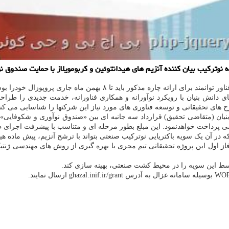
یه نوترکیب بیان کننده آنزیم های هیدانتوئین و کربومویلاز با حمایت صندو
ره مذکور باید تا ۸ بهمن ماه جاری پروپوزال خودرا بوسیله سایت صندوق نوآوری ثبت کنند.
دانش بنیان با رویکرد نوآورانه و همکاری فناورانه، خدمت جدیدی را طراحی
ح های تحقیقاتی و توسعه فناوری های مورد نیاز این شرکتها را شناسایی می کند
ان (متقاضی تحقیق) قرارداد سه جانبه ای بین «صندوق نوآوری و شکوفایی»
ن یک سویه باکتریایی نوترکیب صنعتی بتواند با ترشح آنزیم، پیش ماده هیدانت
ول این پروژه تحقیقاتی تیم مجری با بهره گیری از روش های مهندسی ژنتیک، ژن 
وسط این سویه را در محیط کشت صنعتی، بهینه سازی کند.