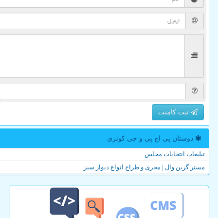
ثبت کامنت
دوستان پی اچ پی و جی كوئری
تبلیغات انتخابات مجلس
مستر گرین وال | مجری و طراح انواع دیوار سبز