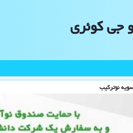
و جی كوئری
سویه نوتركیب