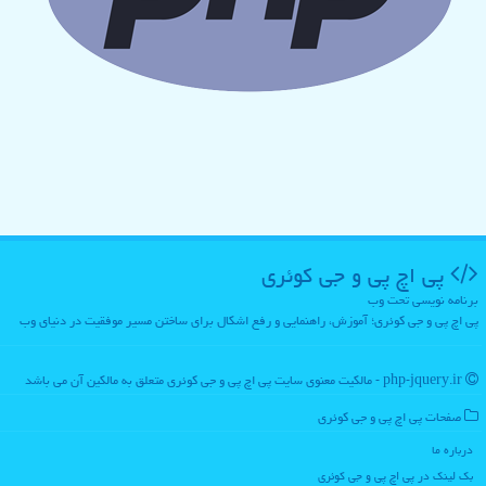
پی اچ پی و جی كوئری
برنامه نویسی تحت وب
پی اچ پی و جی کوئری؛ آموزش، راهنمایی و رفع اشکال برای ساختن مسیر موفقیت در دنیای وب
php-jquery.ir - مالکیت معنوی سایت پی اچ پی و جی كوئری متعلق به مالکین آن می باشد
صفحات پی اچ پی و جی كوئری
درباره ما
بک لینک در پی اچ پی و جی كوئری