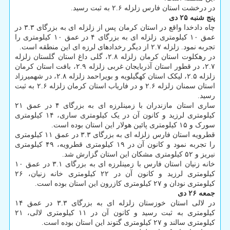
در درخشت استان فارس زلزله ۲.۶ به ثبت رسید.
پنج شنبه ۲۵ دی
چاه دادخدا واقع در استان کرمان پس از زلزله ای به بزرگای ۳.۳ در
عمق ۱۰ کیلومتری زلزله ای به بزرگای ۴ در عمق ۱۰ کیلومتری را
تجربه نمود. زلزله ۲.۷ از دیگر رخدادهای لرزه ای این منطقه است.
در رهکلوت استان کرمان زلزله ۲.۸، گلی داغ استان گلستان زلزله
۲.۷، در قطور استان آذربایجان غربی زلزله ۲.۹، بافت استان کرمان
زلزله ۲.۵، لیکک استان کهگیلویه و بویراحمد زلزله ۲.۸، در شهمیرزاد
استان سمنان زلزله ۲.۶ و در فاریاب استان کرمان زلزله ۲.۶ به ثبت
رسید.
ساری استان مازندران با زمینلرزه ای به بزرگای ۴ در عمق ۲۱
کیلومتری لرزید و کانون آن در یک کیلومتری ساری، ۱۴ کیلومتری
سورک و ۱۵ کیلومتری پائین هولار این استان بوده است.
قطرویه استان فارس زلزله ای به بزرگای ۳.۳ در عمق ۱۱ کیلومتری
را تجربه نمود و کانون آن در ۱۹ کیلومتری قطرویه، ۴۹ کیلومتری
نیریز و ۵۲ کیلومتری مشکان این استان گزارش شد.
خانه زنیان استان فارس با زمینلرزه ای به بزرگای ۳.۱ در عمق ۱۰
کیلومتری لرزید و کانون آن در ۲۲ کیلومتری خانه زنیان، ۲۶
کیلومتری نودان و ۲۷ کیلومتری کازرون این استان بوده است.
جمعه ۲۶ دی
در لالی استان خوزستان زلزله ای به بزرگای ۳.۳ در عمق ۱۴
کیلومتری به ثبت رسید و کانون آن در ۱۱ کیلومتری لالی، ۲۱
کیلومتری سالند و ۲۷ کیلومتری گتوند این استان بوده است.