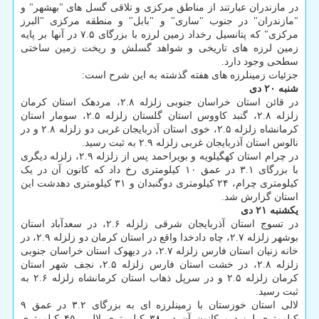
در مازندران عبارتند از مناطق مرکزی و تلاقی گسل های "بهشهر" و
"مازندران" در جنوب "ساری" و "بابل" و منطقه مرکزی "البرز
مرکزی" که پتانسیل رخداد زمین لرزه با بزرگای ۷.۵ در آنها بر پایه
زمین لرزه های تاریخی و شواهد گسلش و ریخت زمین ساختی
سطحی وجود دارد.
جزئیات زمینلرزه های هفته گذشته به این شرح است:
شنبه ۲۰ دی
در قائن استان خراسان جنوبی زلزله ۲.۸، مردهک استان کرمان
زلزله ۲.۸، گنبد کاووس استان گلستان زلزله ۲.۵، سومار استان
کرمانشاه زلزله ۲.۵، خوی استان آذربایجان غربی دو زلزله ۲.۸ و در
نالوس استان آذربایجان غربی زلزله ۲.۹ به ثبت رسید.
در چرام استان کهگیلویه و بویراحمد پس از زلزله ۲.۹، زلزله دیگری
با بزرگای ۳.۱ در عمق ۱۰ کیلومتری رخ داد که کانون آن در یک
کیلومتری چرام، ۲۴ کیلومتری دوگنبدان و ۳۱ کیلومتری دهدشت این
استان گزارش شد.
یکشنبه ۲۱ دی
در تسوج استان آذربایجان شرقی زلزله ۲.۶، در سعدآباد استان
بوشهر زلزله ۲.۷، چاه دادخدا واقع در استان کرمان دو زلزله ۲.۹، در
خانه زنیان استان فارس زلزله ۲.۷، در دیهوک استان خراسان جنوبی
زلزله ۲.۸، در خشت استان فارس زلزله ۲.۵، نجف شهر استان
کرمان زلزله ۲.۵ و در سرپل ذهاب استان کرمانشاه زلزله ۲.۶ به
ثبت رسید.
لالی استان خوزستان با زمینلرزه ای به بزرگای ۳.۲ در عمق ۹
کیلومتری لرزید و کانون آن در ۳۸ کیلومتری لالی، ۴۵ کیلومتری