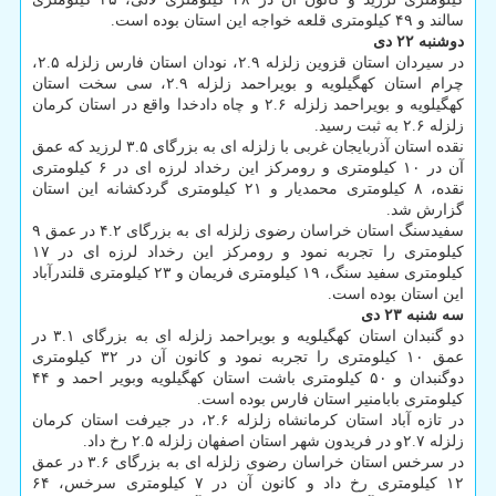
سالند و ۴۹ کیلومتری قلعه خواجه این استان بوده است.
دوشنبه ۲۲ دی
در سیردان استان قزوین زلزله ۲.۹، نودان استان فارس زلزله ۲.۵،
چرام استان کهگیلویه و بویراحمد زلزله ۲.۹، سی سخت استان
کهگیلویه و بویراحمد زلزله ۲.۶ و چاه دادخدا واقع در استان کرمان
زلزله ۲.۶ به ثبت رسید.
نقده استان آذربایجان غربی با زلزله ای به بزرگای ۳.۵ لرزید که عمق
آن در ۱۰ کیلومتری و رومرکز این رخداد لرزه ای در ۶ کیلومتری
نقده، ۸ کیلومتری محمدیار و ۲۱ کیلومتری گردکشانه این استان
گزارش شد.
سفیدسنگ استان خراسان رضوی زلزله ای به بزرگای ۴.۲ در عمق ۹
کیلومتری را تجربه نمود و رومرکز این رخداد لرزه ای در ۱۷
کیلومتری سفید سنگ، ۱۹ کیلومتری فریمان و ۲۳ کیلومتری قلندرآباد
این استان بوده است.
سه شنبه ۲۳ دی
دو گنبدان استان کهگیلویه و بویراحمد زلزله ای به بزرگای ۳.۱ در
عمق ۱۰ کیلومتری را تجربه نمود و کانون آن در ۳۲ کیلومتری
دوگنبدان و ۵۰ کیلومتری باشت استان کهگیلویه وبویر احمد و ۴۴
کیلومتری بابامنیر استان فارس بوده است.
در تازه آباد استان کرمانشاه زلزله ۲.۶، در جیرفت استان کرمان
زلزله ۲.۷و در فریدون شهر استان اصفهان زلزله ۲.۵ رخ داد.
در سرخس استان خراسان رضوی زلزله ای به بزرگای ۳.۶ در عمق
۱۲ کیلومتری رخ داد و کانون آن در ۷ کیلومتری سرخس، ۶۴