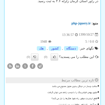
در راور استان کرمان زلزله ۲.۶ به ثبت رسید.
منبع:
php-jquery.ir
1399/10/27
13:36:57
1948
5
/
0.0
تگهای خبر:
دستگاه
,
كشور
,
هك
این مطلب را می پسندید؟
(0)
(0)
X
تازه ترین مطالب مرتبط
ساخت وساز در جنگل بدون مجوز ممنوع می باشد
جلوی بهمن فیلترینگ را با چسب زخم نمی توان گرفت
قطع اینترنت چطور راه نفوذ هکرها را باز می کند؟
زورآزمایی لایتناهی مقامات بر سر اینترنت