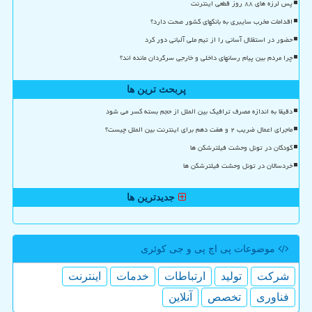
پس لرزه های ۸۸ روز قطعی اینترنت
اقدامات مخرب سایبری به بانکهای کشور صحت دارد؟
حضور در استقلال آسانی را از تیم ملی آلبانی دور کرد
چرا مردم بین پیام رسانهای داخلی و خارجی سرگردان مانده اند؟
پربحث ترین ها
دقیقا به اندازه مصرف ترافیک بین الملل از حجم بسته کسر می شود
ماجرای اعمال ضریب ۲ و هفت دهم برای اینترنت بین الملل چیست؟
کودکان در تونل وحشت فیلترشکن ها
خردسالان در تونل وحشت فیلترشکن ها
جدیدترین ها
موضوعات پی اچ پی و جی كوئری
شركت
تولید
ارتباطات
خدمات
اینترنت
فناوری
تخصص
آنلاین