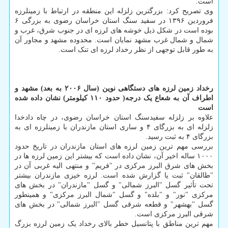
است.
وی تصریح کرد: بزرگترین زلزله این منطقه در ارتباط با زمینلرزه
فروردین ۱۳۹۶ در سفید سنگ استان خراسان رضوی به بزرگی ۶
بوده است در شکل ذیل خوشه های لرزه ای در جنوب شرق، غرب و
شمال و شمال غرب مشهد نمایان است. محدوده مشهد و مجاور آن
به طور قابل توجهی از نظر رخداد لرزه ای تنک است.
رخداد زمین لرزه های دستگاهی نوین (سال ۲۰۰۶ به بعد) مشهد و
اطراف آن به شعاع یک درجه( حدود ۱۱۰ کیلومتر) نشان داده شده
است
علاوه بر زلزله سفیدسنگ استان خراسان رضوی، در چاه دادخدا
زلزله ای به بزرگای ۴ و ساری استان مازندران با زمینلرزه ای به
بزرگای ۴ به ثبت رسید.
بررسی مهم ترین زمین لرزه های استان مازندران در تاریخ حدود
۱۰۰۰ ساله اخیر آن، نشان داده است که بیشتر این زمین لرزه ها در
بخش های شرق البرز مرکزی در "فریم" و منتهی الیه غربی آن در
"طالقان" ثبت یا گزارش شده است. لرزه خیزی مازندران بیشتر
تحت تأثیر گسل "البرز شمالی" و گسل "مازندران" در بخش های
مرکزی "نور" و "بلده" و گسل "شمال البرز مرکزی" و همینطور
گسل "بهشهر" و قطعه شرقی گسل "البرز شمالی" در بخش های
شرقی البرز مرکزی است.
مهم ترین مناطق با پتانسیل خطر بالای رخداد یک زمین لرزه بزرگ