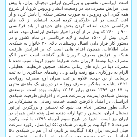
است. ایرانسل، نخستین و بزرگترین اپراتور دیجیتال ایران، با پیش
بینی افزایش مصرف دیتا در وضعیت انتشار ویروس کرونا، از شروع
همه گیری این ویروس، به صورت مستمر شبکه را پایش کرده و از
افت کیفیت در آن جلوگیری کرده است. استفاده از لایه های
فرکانسی جدید، اضافه کردن بخش های جدیدی از باند فرکانسی
۹۰۰ و ۲۶۰۰ که پیش تر از آن در اختیار شبکه‌ی ایرانسل نبود، اضافه
کردن بیش از ۱۵۰۰ سایت و لایه فرکانسی در تمام کشور و در
دستور کار قرار دادن اتصال روستاهای بالای ۲۰ خانوار به شبکه‌ی
ملی اطلاعات، همچون اقدام هایی است که بر افزایش ظرفیت
شبکه و افزایش مصرف کاربران تأثیر گذاشته است. تغییر الگو
مصرف دیتا توسط کاربران تحت شرایط شیوع کرونا، سبب شده تا
مصرف دیتا در بازه های زمانی مختلف همچون قرنطینه، تعطیلی،
الزام به دورکاری، منع رفت وآمد و…، رشدهای حداکثری را به ثبت
برساند. از ین جهت، علاوه بر ثبت میزان اوج مصرف روزانه‌ی
۱۳.۲۱ پتابایت، میانگین مصرف روزانه در دوره‌ی یک ماهه‌ی منتهی
به ۱۷ دی ۱۳۹۹ عددی برابر ۱۲.۶۴ پتابایت بوده است. توسعه‌ی
پوشش شبکه‌ی اینترنت پرسرعت همراه و افزایش ظرفیت شبکه‌ی
ایرانسل، در امتداد بالارفتن کیفیت خدمت رسانی به مشترکان، در
حالی بطور مستمر انجام می شود که نخستین و بزرگترین اپراتور
دیجیتال ایران، نخستین و تنها ارائه دهنده نسل پنجم تلفن همراه در
ایران نیز است. اخیرا در تاریخ سوم آذرماه ۱۳۹۹، با ثبت رکورد
سرعت ۲.۵ گیگابیت بر ثانیه در شبکه‌ی ۵G ایرانسل، رکورد سرعت
قبلی اینترنت ایران (۱.۵ گیگابیت بر ثانیه) که آن هم در شبکه‌ی ۵G
ایرانسل به ثبت رسیده بود، شکسته شد. ایرانسل، نخستین و