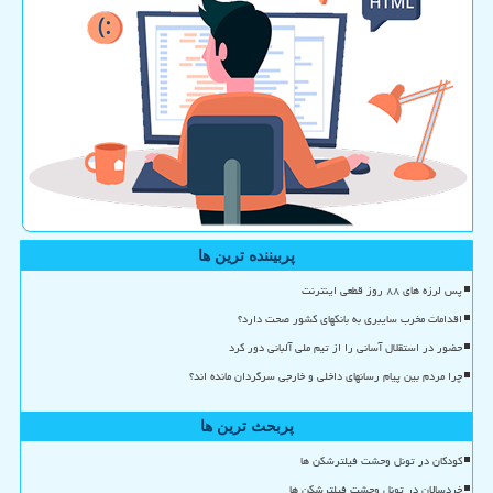
پربیننده ترین ها
پس لرزه های ۸۸ روز قطعی اینترنت
اقدامات مخرب سایبری به بانکهای کشور صحت دارد؟
حضور در استقلال آسانی را از تیم ملی آلبانی دور کرد
چرا مردم بین پیام رسانهای داخلی و خارجی سرگردان مانده اند؟
پربحث ترین ها
کودکان در تونل وحشت فیلترشکن ها
خردسالان در تونل وحشت فیلترشکن ها