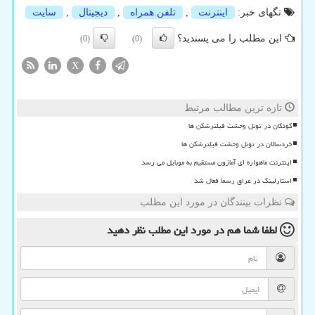
تگهای خبر:
اینترنت
,
تلفن همراه
,
دیجیتال
,
سایت
این مطلب را می پسندید؟
(0)
(0)
X
تازه ترین مطالب مرتبط
کودکان در تونل وحشت فیلترشکن ها
خردسالان در تونل وحشت فیلترشکن ها
اینترنت ماهواره ای آمازون مستقیم به موبایل می رسد
استارلینک در عراق رسما فعال شد
نظرات بینندگان در مورد این مطلب
لطفا شما هم
در مورد این مطلب
نظر دهید