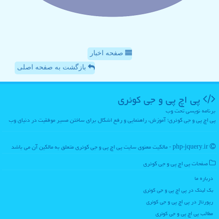
صفحه اخبار
بازگشت به صفحه اصلی
پی اچ پی و جی كوئری
برنامه نویسی تحت وب
پی اچ پی و جی کوئری؛ آموزش، راهنمایی و رفع اشکال برای ساختن مسیر موفقیت در دنیای وب
php-jquery.ir - مالکیت معنوی سایت پی اچ پی و جی كوئری متعلق به مالکین آن می باشد
صفحات پی اچ پی و جی كوئری
درباره ما
بک لینک در پی اچ پی و جی كوئری
رپورتاژ در پی اچ پی و جی كوئری
مطالب پی اچ پی و جی كوئری