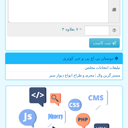
= ۷ بعلاوه ۳
ثبت کامنت
دوستان پی اچ پی و جی كوئری
تبلیغات انتخابات مجلس
مستر گرین وال | مجری و طراح انواع دیوار سبز