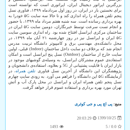
بزرگترین اپراتور دیجیتال ایران، اپراتوری است که توانسته است
برای نخستین بار در ایران، در روز اول مردادماه ۱۳۹۹، فناوری نسل
پنجم تلفن همراه را راه اندازی کند و تا حالا سه سایت ۵G خودرا به
بهره برداری رسانده است. سه شنبه هفتم مرداد ماه ۱۳۹۹، با حضور
و انجام تست سرعت توسط خبرنگاران، دومین سایت ۵G ایران در
ساختمان مرکزی ایرانسل افتتاح شده بود. راه اندازی سومین سایت
۵G ایران و ایرانسل نیز در روز چهارشنبه ۲۱ آبان ماه ۱۳۹۹، در
محل دانشکده‌ی مهندسی برق و کامپیوتر دانشگاه تربیت مدرس
انجام شد که برخلاف دو سایت داخل ساختمانِ (Indoor) قبلی، اولین
سایت خارج از ساختمان (Outdoor) نسل پنج ایرانسل است و امکان
استفاده‌ی عموم مشترکان ایرانسل، به وسیله‌ی گوشیهای موجود در
بازار ایران با قابلیت پشتیبانی از 5G و بعلاوه، استفاده‌ی دانشجویان و
پژوهشگران این دانشگاه از آخرین نسل فناوری
تلفن همراه
، در
آزمایشگاه ۵G این دانشگاه را فراهم می آورد. به زودی سایتِ چهارم
نسل پنجم تلفن همراه ایران و ایرانسل در محل پارک آب و آتش
تهران مورد بهره برداری و استفاده عموم قرار خواهد گرفت.
منبع:
پی اچ پی و جی كوئری
1399/10/25
20:03:29
1493
5
/
0.0