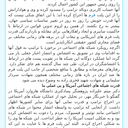
را روی رئیس جمهور این کشور اعمال کردند.
آنها حساب کاربری دونالد ترامپ را مسدود کرده و وی و هوادارانش
را از این پلت
فرم
ها اخراج کرده اند؛ با این اتفاق شکی نیست که
آنها قدرت خویش را روز به روز در تغییر مناسبات سیاسی جهان،
بیشتر به رخ بکشند. از همین رو لزوم تدوین قوانین در ارتباط با
حاکمیت سایبری و ایجاد راهکارهایی برای مقابله و بازدارندگی قدرت
پلت فرم های آمریکایی و تبعات آن در برهه های زمانی مختلف بر
فضای مجازی کشور حقیقتی انکارناپذیر است.
اگرچه رویکرد شبکه های اجتماعی در برخورد با ترامپ به قول آنها
به اقدامات وی در تشویق به اغتشاش و انتشار اخبار جعلی باز می
گردد اما عملکرد دوگانه این شبکه ها در تقویت پست های در ارتباط
با اغتشاشگران در ایران، طی چند سال گذشته هم جای تفکر دارد.
رفتارهای مغرضانه و مطابق با منافع شخصی از جانب این پلت فرم
ها ضد ایران در بازه های زمانی مختلف همچون شهادت سردار
سلیمانی و شهادت شهید فخری زاده به وضوح دیده می شود.
قدرت شبکه های اجتماعی آمریکا و بی عملی ما
دکتر میثم علیزاده پژوهشگر پسادکتری دانشگاه هاروارد آمریکا در
گفتگو با خبرنگار مهر، در تحلیل خود از عملکرد شبکه های اجتماعی
در اخراج ترامپ و قدرت نمایی آنها برای سایر کشورها اظهار
داشت: از آنجایی که ترامپ به واسطه انتشار محتوا در شبکه های
اجتماعی مانند توئیتر و فیسبوک، مردم را دعوت به اغتشاش کرده
بود و به شکلی امنیت آمریکا را به خطر انداخت، این شبکه ها وی را
به شکلی اخراج کردند. البته این پلت فرم ها با عنایت به این که