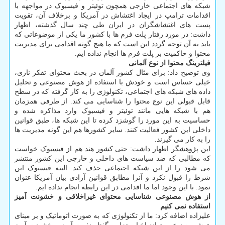
شبکه های اجتماعی خارجی همچون توئیتر و فیسبوک در مواجهه با
اقدامات ترامپ در ایجاد اغتشاش در آمریکا و برخلاف آن، تقویت
پست های اغتشاشگران در ایران طی چند سال گذشته، اظهار
داشت: در مورد رفتار پلت فرم ها با کشور ما یکی از موضوعاتی که
باید به آن توجه گردد این است که ما هیچ گونه اقدامی برای مدیریت
محتوا و حاکمیت بر پلت فرم ها انجام نداده ایم.
فیلترینگ محتوا از نوع آلمانی
وی توضیح داد: برای مثال کشور آلمان در بحث محتوای تفکر نازی،
خیلی حساس است و خودش با استفاده از هوش مصنوعی و تحلیل
داده های شبکه های اجتماعی، تکنولوژی را به کار گرفته که در سطح
قابل قبولی این نوع محتوا را شناسایی می کند. از طرفی همزمان
هم با شبکه هایی مانند توئیتر و فیسبوک وارد مذاکره شده و
حساسیت به این مورد را گوشزد کرده تا این شبکه ها، طبق قوانین
داخلی این کشور فعالیت کنند. سایر کشورها هم این گونه مدیریت ها
را به کار می گیرند.
این پژوهشگر اظهار داشت: حتی کشور هند هم از فیسبوک خواست
که مطالبی که ضد سیاست های داخلی و خارجی این کشور منتشر
می شود را از این شبکه اجتماعی حذف کند. البته فیسبوک این
شرط را قبول نکرد و آنرا مطابق قوانین آزادی بیان آمریکا عنوان
نمود. با این وجود اما ما اقدامی در این رابطه انجام نداده ایم.
از هوش مصنوعی شناسایی محتوای غیراخلاقی و خشونت آمیز
استفاده نمی کنیم
علیزاده اضافه کرد: ما از تکنولوژی که به صورت اتوماتیک و بر مبنای