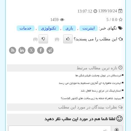
1399/10/24
13:07:12
1459
5
/
0.0
تگهای خبر:
اینترنت
,
بازی
,
تكنولوژی
,
خدمات
این مطلب را می پسندید؟
(0)
(0)
X
تازه ترین مطالب مرتبط
خردسالان در تونل وحشت فیلترشکن ها
اینترنت ماهواره ای آمازون مستقیم به موبایل می رسد
استارلینک در عراق رسما فعال شد
ببینید شاهراه حمله به زیرساخت های کشور کجاست؟
نظرات بینندگان در مورد این مطلب
لطفا شما هم
در مورد این مطلب
نظر دهید