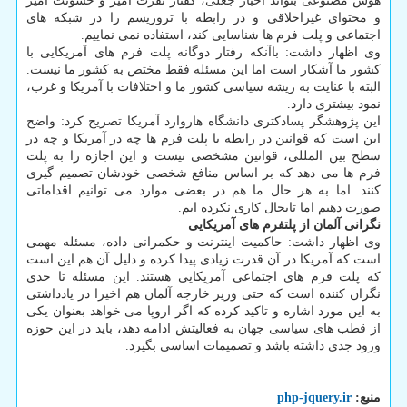
هوش مصنوعی بتواند اخبار جعلی، گفتار نفرت آمیز و خشونت آمیز
و محتوای غیراخلاقی و در رابطه با تروریسم را در شبکه های
اجتماعی و پلت فرم ها شناسایی کند، استفاده نمی نماییم.
وی اظهار داشت: باآنکه رفتار دوگانه پلت فرم های آمریکایی با
کشور ما آشکار است اما این مسئله فقط مختص به کشور ما نیست.
البته با عنایت به ریشه سیاسی کشور ما و اختلافات با آمریکا و غرب،
نمود بیشتری دارد.
این پژوهشگر پسادکتری دانشگاه هاروارد آمریکا تصریح کرد: واضح
این است که قوانین در رابطه با پلت فرم ها چه در آمریکا و چه در
سطح بین المللی، قوانین مشخصی نیست و این اجازه را به پلت
فرم ها می دهد که بر اساس منافع شخصی خودشان تصمیم گیری
کنند. اما به هر حال ما هم در بعضی موارد می توانیم اقداماتی
صورت دهیم اما تابحال کاری نکرده ایم.
نگرانی آلمان از پلتفرم های آمریکایی
وی اظهار داشت: حاکمیت اینترنت و حکمرانی داده، مسئله مهمی
است که آمریکا در آن قدرت زیادی پیدا کرده و دلیل آن هم این است
که پلت فرم های اجتماعی آمریکایی هستند. این مسئله تا حدی
نگران کننده است که حتی وزیر خارجه آلمان هم اخیرا در یادداشتی
به این مورد اشاره و تاکید کرده که اگر اروپا می خواهد بعنوان یکی
از قطب های سیاسی جهان به فعالیتش ادامه دهد، باید در این حوزه
ورود جدی داشته باشد و تصمیمات اساسی بگیرد.
منبع:
php-jquery.ir