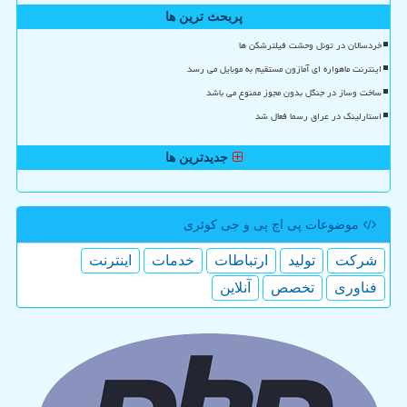
پربحث ترین ها
خردسالان در تونل وحشت فیلترشکن ها
اینترنت ماهواره ای آمازون مستقیم به موبایل می رسد
ساخت وساز در جنگل بدون مجوز ممنوع می باشد
استارلینک در عراق رسما فعال شد
جدیدترین ها
موضوعات پی اچ پی و جی كوئری
شركت
تولید
ارتباطات
خدمات
اینترنت
فناوری
تخصص
آنلاین