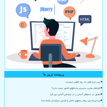
پربیننده ترین ها
پس لرزه های ۸۸ روز قطعی اینترنت
اقدامات مخرب سایبری به بانکهای کشور صحت دارد؟
حضور در استقلال آسانی را از تیم ملی آلبانی دور کرد
چرا مردم بین پیام رسانهای داخلی و خارجی سرگردان مانده اند؟