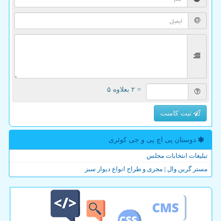
= ۲ بعلاوه ۵
ثبت کامنت
دوستان پی اچ پی و جی كوئری
تبلیغات انتخابات مجلس
مستر گرین وال | مجری و طراح انواع دیوار سبز