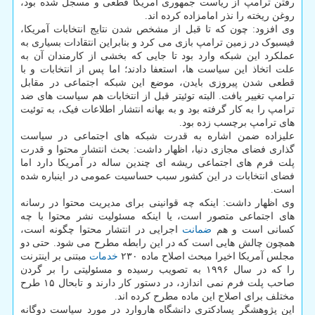
رفتن ترامپ از ریاست جمهوری آمریکا قطعی و مسجل شده بود،
روغن ریخته را نذر امامزاده کرده اند.
وی افزود: چون که تا قبل از مشخص شدن نتایج انتخابات آمریکا،
فیسبوک در زمین ترامپ بازی می کرد و بنابراین انتقادات بسیاری به
عملکرد این شبکه وارد بود تا جایی که بخشی از کارمندان آن به
علت اتخاذ این سیاست ها، استعفا دادند؛ اما پس از انتخابات و با
قطعی شدن پیروزی بایدن، موضع این شبکه اجتماعی در مقابل
ترامپ تغییر یافت. البته توئیتر قبل از انتخابات هم سیاست های ضد
ترامپ را به کار گرفته بود و به بهانه انتشار اطلاعات فیک، به توئیت
های ترامپ برچسب زده بود.
علیزاده ضمن اشاره به قدرت شبکه های اجتماعی در سیاست
گذاری فضای مجازی دنیا، اظهار داشت: بحث انتشار محتوا و قدرت
پلت فرم های اجتماعی ریشه ای چندین ساله در آمریکا دارد اما
فضای انتخابات در این کشور سبب حساسیت عمومی در اینباره شده
است.
وی اظهار داشت: اینکه چه قوانینی برای مدیریت محتوا در رسانه
های اجتماعی متصور است، یا اینکه مسئولیت نشر محتوا با چه
کسانی است و هم
ضمانت
اجرایی در انتشار محتوا چگونه است،
همچون چالش هایی است که در این رابطه مطرح می شود. حتی دو
مجلس آمریکا اخیرا مبحث اصلاح ماده ۲۳۰
خدمات
مبتنی بر اینترنت
را که در سال ۱۹۹۶ به تصویب رسیده و مسئولیتی را بر گردن
صاحب پلت فرم نمی اندازد، در دستور کار دارند و تابحال ۱۵ طرح
مختلف برای اصلاح این ماده مطرح کرده اند.
این پژوهشگر پسادکتری دانشگاه هاروارد در مورد سیاست دوگانه