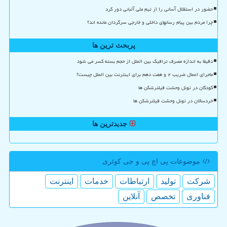
حضور در استقلال آسانی را از تیم ملی آلبانی دور کرد
چرا مردم بین پیام رسانهای داخلی و خارجی سرگردان مانده اند؟
پربحث ترین ها
دقیقا به اندازه مصرف ترافیک بین الملل از حجم بسته کسر می شود
ماجرای اعمال ضریب ۲ و هفت دهم برای اینترنت بین الملل چیست؟
کودکان در تونل وحشت فیلترشکن ها
خردسالان در تونل وحشت فیلترشکن ها
جدیدترین ها
موضوعات پی اچ پی و جی كوئری
شركت
تولید
ارتباطات
خدمات
اینترنت
فناوری
تخصص
آنلاین