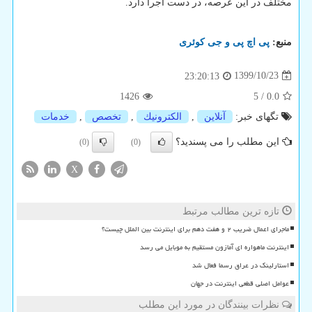
مختلف در این عرصه، در دست اجرا دارد.
منبع:
پی اچ پی و جی كوئری
1399/10/23
23:20:13
1426
5
/
0.0
تگهای خبر:
آنلاین
,
الكترونیك
,
تخصص
,
خدمات
این مطلب را می پسندید؟
(0)
(0)
X
تازه ترین مطالب مرتبط
ماجرای اعمال ضریب ۲ و هفت دهم برای اینترنت بین الملل چیست؟
اینترنت ماهواره ای آمازون مستقیم به موبایل می رسد
استارلینک در عراق رسما فعال شد
عوامل اصلی قطعی اینترنت در جهان
نظرات بینندگان در مورد این مطلب