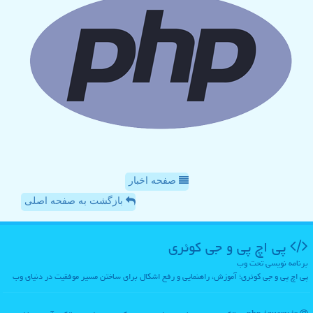
صفحه اخبار
بازگشت به صفحه اصلی
پی اچ پی و جی كوئری
برنامه نویسی تحت وب
پی اچ پی و جی کوئری؛ آموزش، راهنمایی و رفع اشکال برای ساختن مسیر موفقیت در دنیای وب