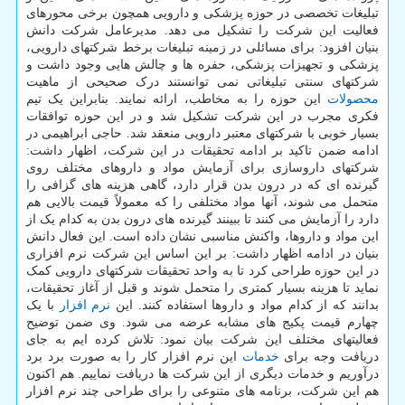
تبلیغات تخصصی در حوزه پزشکی و دارویی همچون برخی محورهای
فعالیت این شرکت را تشکیل می دهد. مدیرعامل شرکت دانش
بنیان افزود: برای مسائلی در زمینه تبلیغات برخط شرکتهای دارویی،
پزشکی و تجهیزات پزشکی، حفره ها و چالش هایی وجود داشت و
شرکتهای سنتی تبلیغاتی نمی توانستند درک صحیحی از ماهیت
محصولات
این حوزه را به مخاطب، ارائه نمایند. بنابراین یک تیم
فکری مجرب در این شرکت تشکیل شد و در این حوزه توافقات
بسیار خوبی با شرکتهای معتبر دارویی منعقد شد. حاجی ابراهیمی در
ادامه ضمن تاکید بر ادامه تحقیقات در این شرکت، اظهار داشت:
شرکتهای داروسازی برای آزمایش مواد و داروهای مختلف روی
گیرنده ای که در درون بدن قرار دارد، گاهی هزینه های گزافی را
متحمل می شوند، آنها مواد مختلفی را که معمولاً قیمت بالایی هم
دارد را آزمایش می کنند تا ببینند گیرنده های درون بدن به کدام یک از
این مواد و داروها، واکنش مناسبی نشان داده است. این فعال دانش
بنیان در ادامه اظهار داشت: بر این اساس این شرکت نرم افزاری
در این حوزه طراحی کرد تا به واحد تحقیقات شرکتهای دارویی کمک
نماید تا هزینه بسیار کمتری را متحمل شوند و قبل از آغاز تحقیقات،
بدانند که از کدام مواد و داروها استفاده کنند. این
نرم افزار
با یک
چهارم قیمت پکیج های مشابه عرضه می شود. وی ضمن توضیح
فعالیتهای مختلف این شرکت بیان نمود: تلاش کرده ایم به جای
دریافت وجه برای
خدمات
این نرم افزار کار را به صورت برد برد
درآوریم و خدمات دیگری از این شرکت ها دریافت نماییم. هم اکنون
هم این شرکت، برنامه های متنوعی را برای طراحی چند نرم افزار