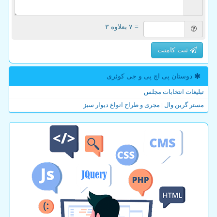
= ۷ بعلاوه ۳
ثبت کامنت
دوستان پی اچ پی و جی كوئری
تبلیغات انتخابات مجلس
مستر گرین وال | مجری و طراح انواع دیوار سبز