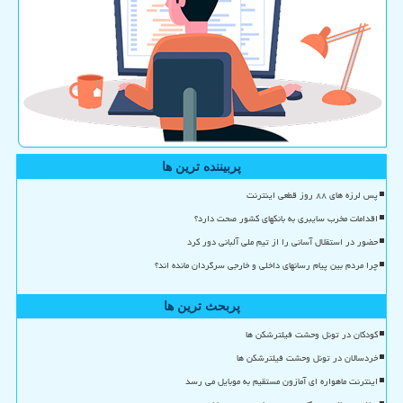
پربیننده ترین ها
پس لرزه های ۸۸ روز قطعی اینترنت
اقدامات مخرب سایبری به بانکهای کشور صحت دارد؟
حضور در استقلال آسانی را از تیم ملی آلبانی دور کرد
چرا مردم بین پیام رسانهای داخلی و خارجی سرگردان مانده اند؟
پربحث ترین ها
کودکان در تونل وحشت فیلترشکن ها
خردسالان در تونل وحشت فیلترشکن ها
اینترنت ماهواره ای آمازون مستقیم به موبایل می رسد