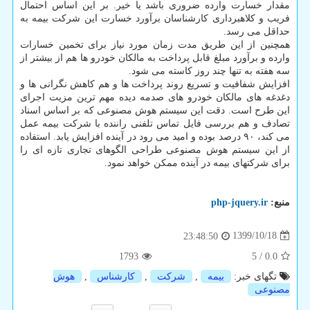
مقدار خسارت وارده ضروری باشد یا خیر. بر این اساس احتمال
فریب و کلاهبرداری کارشناسان برآورد خسارت این شرکت بیمه به
حداقل می رسد.
همچنین از این طریق مدت زمان مورد نیاز برای تخمین خسارات
وارده و برآورد مبلغ قابل پرداخت به مالکان خودرو ها هم از بیشتر از
سه هفته به تنها چند روز کاسته می شود.
افزایش شفافیت و تسریع روند پرداخت ها و هم کاهش نگرانی ها و
دغدغه های مالکان خودرو های صدمه دیده مهم ترین مزیت اجرای
این طرح است. دقت این سیستم هوش مصنوعی که بر اساس اسناد
تصادف و هم بررسی فایل تماس تلفنی راننده با شرکت بیمه عمل
می کند، ۹۰ درصد بوده و امید می رود در آینده افزایش یابد. استفاده
از این سیستم هوش مصنوعی طراحی الگوهای تجاری تازه ای را
برای شرکتهای بیمه در آینده ممکن خواهد نمود.
منبع:
php-jquery.ir
1399/10/18
23:48:50
1793
5
/
0.0
تگهای خبر:
بیمه
,
شركت
,
كارشناس
,
هوش
مصنوعی