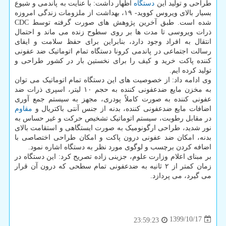
طراحی و تولید این
دستگاه
اظهار داشت: با عنایت به پاندمی و شیوع
بسیار بالای ویروس کووید- ۱۹، بهداشت از ملزومات زندگی امروزه
شده است. طبق آخرین پژوهش های صورت گرفته توسط CDC
ذرات ویروسی تا مدت ها بر روی سطوح زنده می ماند و احتمال
انتقال به افراد وجود دارد، بنابراین برای حفظ سلامت و ایفای
رسالت اجتماعی در پاندمی کرونا دستگاه تمام اتوماتیک ضد عفونی
کننده پاکت خرید و کیف را برای نخستین بار در کشور طراحی و
تولید کرده ایم.
وی ادامه داد: از خصوصیت های این دستگاه تمام اتوماتیک می توان
به مخزن مایع ضدعفونی کننده به حجم ۱۰ لیتر، اسپری ذرات ضد
عفونی کننده به صورت کاملاً پودری، مجهز به سیستم جمع آوری
اضافات مایع ضدعفونی کننده، بدنه از جنس آنتی باکتریال و
مقاوم
در مقابل رطوبت، سیستم اتوماتیک تشخیص حرکت و غیر حساس به
نور شدید، طراحی ارگونومیک به صورت ایستگاهی و استقامت بالای
بدنه، امکان ضد عفونی درون پاکت و امکان طراحی اختصاصی با
اضافه کردن برچسب و لوگوی مورد نظر به دستگاه اشاره نمود.
بر مبنای اعلام وزارت علوم، جزینی زاده تصریح کرد: این دستگاه در
زمان کمتر از ۲ ثانیه به ضدعفونی تمام سطحی که درون آن قرار
می گیرد، می پردازد.
1399/10/17
23:59:23