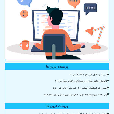
پربیننده ترین ها
پس لرزه های ۸۸ روز قطعی اینترنت
اقدامات مخرب سایبری به بانکهای کشور صحت دارد؟
حضور در استقلال آسانی را از تیم ملی آلبانی دور کرد
چرا مردم بین پیام رسانهای داخلی و خارجی سرگردان مانده اند؟
پربحث ترین ها
دقیقا به اندازه مصرف ترافیک بین الملل از حجم بسته کسر می شود