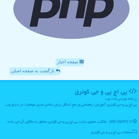
صفحه اخبار
بازگشت به صفحه اصلی
پی اچ پی و جی كوئری
برنامه نویسی تحت وب
پی اچ پی و جی کوئری؛ آموزش، راهنمایی و رفع اشکال برای ساختن مسیر موفقیت در دنیای وب
php-jquery.ir - مالکیت معنوی سایت پی اچ پی و جی كوئری متعلق به مالکین آن می باشد
صفحات پی اچ پی و جی كوئری