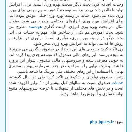
وحدت اضافه کرد: بحث دیگر مبحث بهره وری است. برای افزایش
تولید ناخالص داخلی در برنامه توسعه کشور، سهم مهمی برای بهره
وری دیده می شود. شاید در زمینه بهره وری خیلی موفق نبوده ایم.
برای افزایش بهره وری، ابزارهای مختلفی مطرح می شود. بعنوان
مثال، در بحث بهره وری انرژی، قیمت گذاری
هوشمند
مطرح می
شود. بحث آموزش هم یکی از شاخص های مهم به حساب می آید.
بحث دیگر در زمینه بهره وری، نوآوری است؛ نوآوری در ابزارها و
روش ها که می تواند به افزایش بهره وری منجر شود.
وی تاکید کرد: خروجی های این رویداد در صندوق پیگیری می شوند تا
به نتیجه برسند. ابزارهای مالی صندوق که توسعه جدی پیدا کرده اند،
به خوبی معرفی شده و سرویسهای مالی صندوق، سوار این پروژه
ها شده و نتیجه نهایی را با موفقیت در جذب سرمایه، پیوند با مشتری
نهایی یا استفاده از ابزارهای مختلف مثل لیزینگ ها شاهد باشیم.
رئیس صندوق نوآوری و شکوفایی تاکید کرد: طی دو سال گذشته،
خدمات
صندوق نسبت به سالهای قبل بیشتر از ۱۰ برابر افزوده شده
است و در بخش های مختلف از تسهیلات تا عرضه سرویسهای متنوع
توانمندسازی و آموزش را شاهد بودیم.
منبع:
php-jquery.ir