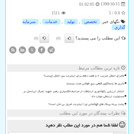
1399/10/15
01:02:05
1511
5
/
0.0
تگهای خبر:
تخصص
,
تولید
,
خدمات
,
سرمایه
گذاری
این مطلب را می پسندید؟
(0)
(0)
X
تازه ترین مطالب مرتبط
ماجرای اعمال ضریب ۲ و هفت دهم برای اینترنت بین الملل چیست؟
باتری ها پاسخگوی قطعی برق طولانی مدت نیستند
انتشار ارزیابی رگولاتوری ارتباطات از مراسم خاکسپاری رهبر شهید تمرکز ایرانسل بر
مسئولیت ارتباطی جواب داد
پشت پرده پینگ های کهکشانی چرا اینترنت امروز بی جان است؟
نظرات بینندگان در مورد این مطلب
لطفا شما هم
در مورد این مطلب
نظر دهید