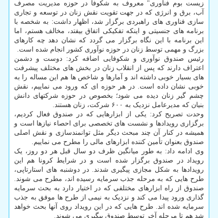
زیست بوم فناوری" معروف به شکوفا در حوزه مدیریت مصرف
آب، برق و انرژی که در جهت تقویت نقش زنان در توسعه و تجاری
سازی فناوری های راهبردی برگزار شد، اظهار داشت: به شخصه با
برنامه های جنسیتی و اینکه تفکیکی اتفاق بیفتد، مخالف هستم، اما
این برنامه با این نگاه برگزار می گردد که نشان دهد چه کارهای
بزرگ و مهمی توسط زنان در حوزه نوآوری کشور انجام شده است.
رئیس صندوق نوآوری و شکوفایی اضافه کرد: دوست و دشمن
اعتراف دارند که پس از انقلاب زنان در بخش های مختلف پیشرفت
های بسیار خوبی داشته اند و آمارها و شاخص ها هم این مساله را به
خوبی نشان داده است. در هر حوزه ای که ورود می نماییم، نقش
چشم گیر زنان دیده می شود؛ بخصوص در حوزه شرکتهای دانش
بنیان که مدیرعامل نزدیک به ۶۰۰ شرکت، زنان هستند.
وحدت تصریح کرد: یکی از ابزارهایی که در صندوق فعال کردیم،
برگزاری رویدادها و نشست های تخصصی برای احصاء نیازها است و
همیشه در کنار آن چند مبحث دیگر مثل توانمندسازی و نقش اصلی
صندوق بعنوان تأمین کننده ابزارهای مالی را مطرح می نماییم.
وی ادامه داد: به طور میانگین ظرف دو سال قبل هر دو روز، یک
رویداد در صندوق برگزار شده است و در شرایط کرونا هم این
رویدادها به شکل مجازی پیگیری شدند. در دوشنبه های استارتاپی،
طرح هایی که به مرحله جذب سرمایه رسیده اند، مطرح می شوند.
صندوق از راه ابزارهای مختلفی که در اختیار دارد به بحث سرمایه
گذاری ورود پیدا می کند و نزدیک به نیمی از طرح ها موفق به جذب
سرمایه شده اند. طرح هایی که در این رویداد روی آنها بحث خواهد
شد هم تا مرحله آخر توسط صندوق پیگیری می شوند.