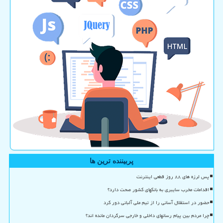
پربیننده ترین ها
پس لرزه های ۸۸ روز قطعی اینترنت
اقدامات مخرب سایبری به بانکهای کشور صحت دارد؟
حضور در استقلال آسانی را از تیم ملی آلبانی دور کرد
چرا مردم بین پیام رسانهای داخلی و خارجی سرگردان مانده اند؟