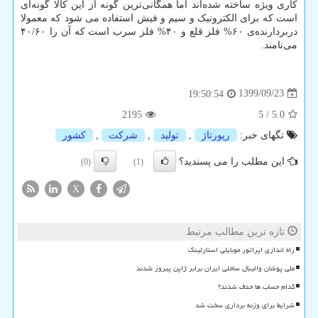
کاری ویژه ساخته شده‌اند اما همگانی‌ترین گونه از این کالا گونه‌ای
است که برای الکترونیک و سیم و فیش استفاده می شود که معمولا
دربردارنده‌ی ۶۰% فلز قلع و ۴۰% فلز سرب است که آن را ۴۰/۶۰
می‌نامند.
1399/09/23
19:50:54
2195
5
/
5.0
تگهای خبر:
رپورتاژ
,
تولید
,
شركت
,
كشور
این مطلب را می پسندید؟
(0)
(1)
X
تازه ترین مطالب مرتبط
راه اندازی اپراتور موبایلی استارلینک
ملی پوشان والیبال ساحلی ایران برابر ژاپن پیروز شدند
کدام حساب ها حذف شدند؟
شرایط برای وزنه برداری سخت شد