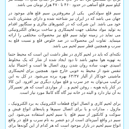
کیلو سیم قلع آساهی در حدود ۴۶۰ تا ۴۷۰ هزار تومان می باشد.
سیم قلع سولدکس یکی از معروفترین سیم قلع های موجود در
جهان می باشد که در ایران نیز شناخته شده و دارای مشتریان ثابت
خود می باشد. این شرکت که در کشورهای مالزی و سنگاپور اقدام
به تولید مواد مختلف جهت لحیمکاری و ساخت بردهای الکترونیکی
می نماید در زمینه تولید سیم قلع نیز محصولات مختلفی را ارائه
مینماید. تفاوت این محصولات در صد خلوص قلع و نسبت قلع به
سرب و همچنین قطر سیم لحیم می باشد.
نکته‌ای که باید در لحیم‌ کاری در نظر داشت این است که محیط حتما
به تهویه هوا مجهز باشد تا دود ایجاد شده از شار که یک مخلوط
اسیدی جهت ساده روان شدن روی اتصال ها است و احتمالا نباید
تنفس شود از محیط به خوبی خارج شود. همچنین برای لحیمکاری
ماشینی خودکار از آلیاز ۶۳/۳۷ بهره برده می‌شود. در کل به این
ترکیب می‌توان به جز سرب و قلع موارد دیگری نیز افزود. این کالا
در کنار پایه هویه ، روغن لحیم و… از مواردی است که هر تعمیرکار
به آن نیاز دارد و البته در خانه نیز گاه گاه کاملا مورد نیاز است.
برای لحیم کاری و اتصال انواع قطعات الکترونیک به برد الکترونیک ،
ماژول ، مدارات و یا برای اتصال سیم‌ها و پایه‌های انواع فیش و
سوکت و کانکتور از سیم قلع یا سیم لحیم استفاده می‌شود. این
سیم در واقع آمیزه‌ای است از دو عنصر به نام سرب و قلع. در واقع
انواع سیم لحیم در بازار موجود است که هر کدام از این گونه‌ها برای