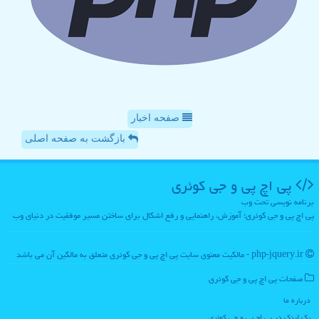
صفحه اخبار
بازگشت به صفحه اصلی
پی اچ پی و جی كوئری
برنامه نویسی تحت وب
پی اچ پی و جی کوئری؛ آموزش، راهنمایی و رفع اشکال برای ساختن مسیر موفقیت در دنیای وب
php-jquery.ir - مالکیت معنوی سایت پی اچ پی و جی كوئری متعلق به مالکین آن می باشد
صفحات پی اچ پی و جی كوئری
درباره ما
بک لینک در پی اچ پی و جی كوئری