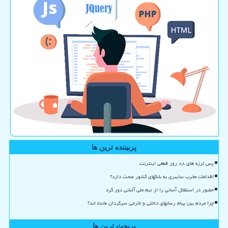
پربیننده ترین ها
پس لرزه های ۸۸ روز قطعی اینترنت
اقدامات مخرب سایبری به بانکهای کشور صحت دارد؟
حضور در استقلال آسانی را از تیم ملی آلبانی دور کرد
چرا مردم بین پیام رسانهای داخلی و خارجی سرگردان مانده اند؟
پربحث ترین ها