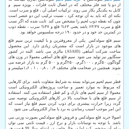
از دو یا چند فلز مختلف که در اتصال ثابت فلزات ، بویژه سیم و
کابل به یکدیگر بکار می روند. ترکیبات اصلی آن ، قلع و سرب است.
نکته ای که باید به آن توجه کرد ، نسبت ترکیب این دو عنصر است
چون که نقطه ذوب لحیم را مشخص می کند. ثابت شده که اگر نسب
قلع و سرب ۶۳/۳۷ باشد یعنی ۶۳% قلع و ۳۷% سرب ، نقطه ذوب
در کمترین حد خود و در حدود ۱۹۰ درجه سلسیوس خواهد بود.
سیم قلع سولدکس یکی از معروفترین و با کیفیت ترین سیم قلع
های موجود در بازار است که مشتریان زیادی دارد. این محصول
ساخت شرکت آساهی (
ASAHI
) مالزی می باشد. البته در کشور
سنگاپور نیز تولید می شود. سیم قلع های آساهی معمولا در وزن های
گوناگون ۵۰گرم ، ۱۰۰گرم، ۲۵۰گرم و ۵۰۰ گرم به بازار عرضه می
شوند. همچنین در ضخامت های مختلف ۰٫۴ ، ۰٫۸ ، ۱ ، ۱٫۶میلیمتر و
…
قطر سیم لحیم می‌تواند بسته به شرایط متفاوت باشد. برای کارهایی
که مربوط به موارد تعمیر و ساخت پروژه‌های الکترونیکی است
معمولا از سیم لحیم های نازک و کم قطر استفاده می کنند. استفاده
از سیم قلع های با ضخامت بالا در کارهای الکترونیکی توصیه نمی
گردد زیرا حرارت بیشتری برای ذوب کردن سیم قلع نیاز است که
این امر موجب آسیب رساندن به برد یا مدار الکترونیکی می شود.
اصولا خرید قلع سولدکس و فروش قلع سولدکس بصورت وزنی می
باشد. با توجه به نوسانات بازار و نرخ ارز ، قیمت ثابتی نمی توان
برای آن مشخص کرد اما در حال حاضر در ابتدای سال 99 قیمت هر