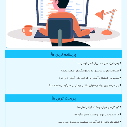
پربیننده ترین ها
پس لرزه های ۸۸ روز قطعی اینترنت
اقدامات مخرب سایبری به بانکهای کشور صحت دارد؟
حضور در استقلال آسانی را از تیم ملی آلبانی دور کرد
چرا مردم بین پیام رسانهای داخلی و خارجی سرگردان مانده اند؟
پربحث ترین ها
کودکان در تونل وحشت فیلترشکن ها
خردسالان در تونل وحشت فیلترشکن ها
اینترنت ماهواره ای آمازون مستقیم به موبایل می رسد