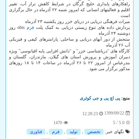
راهکارهای پایداری خلیج گرگان در شرایط کاهش تراز آب، تغییر
اقلیم و فعالیتهای انسانی که امروز شنبه ۲۲ آذرماه در حال برگزاری
است.
میراث فرهنگی دریایی در دریای خزر روز یکشنبه ۲۳ آذرماه
پردازش داده های تنوع زیستی دریایی به کمک پلت
فرم
obis روز
دوشنبه ۲۴ آذرماه
سنجش از دور آبهای دریایی و ساحلی: پارامترهای کیفی و فیزیکی
آب ۲۶ آذرماه
کارگاه های "دریاشناسی خزر" و "دانش افزایی پایه اقیانوسی" ویژه
دبیران آموزش و پرورش استان های گیلان، مازندران، گلستان و
بندرعباس از امروز ۲۲ تا ۲۶ آذرماه در ساعات ۱۴ تا ۱۸ روزهای
مذکور برگزار می شود.
منبع:
پی اچ پی و جی كوئری
1399/09/22
12:28:23
1470
5
/
5.0
تگهای خبر:
تخصص
,
تولید
,
فرم
,
فناوری