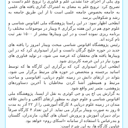
وی یکی از اجزای جدا نشدنی علم و فناوری را ترویج علم دانست و
تصریح کرد: ترویج علم به معنای به اشتراک گذاری یافته های علمی
به جامعه بخصوص جامعه علمی است تا از این طریق جامعه به
رشد و شکوفایی برسد.
ابطحی اظهار نمود: در این راستا پژوهشگاه ملی اقیانوس شناسی و
علوم جوی هم در این هفته برگزاری ۸ وبینار در موضوعات مختلف را
برنامه ریزی نموده است و در این وبینارها بیشتر از ۱۵۰۰ نفر ثبت
نام کرده اند.
رئیس پژوهشگاه اقیانوس شناسی مبحث وبینار امروز را یافته های
جدید در حوزه خلیج گرگان دانست و ابراز امیدواری کرد که در این
وبینارها یافته های محققان که عرضه می شود، در تولید فناوری های
مورد نیاز در این عرصه کاربردی شود.
ابطحی ابراز امیدواری کرد که برگزاری این کارگاه ها که توسط
اساتید برجسته و متخصص در حوزه های مرتبط برگزار می شود،
بتواند در ارتقای دانش در زمینه علوم دریایی، اقیانوسی و مباحث
مرتبط و همینطور آشنا کردن مخاطبان با آخرین دستاوردهای
پژوهشی، مثمر ثمر واقع شود.
به گزارش پی اچ پی و جی کوئری به نقل از ایسنا، پژوهشگاه ملی
اقیانوس شناسی و علوم جوی به منظور ارتقای آگاهی و دانش علاقه
مندان در زمینه علوم دریایی ۸ کارگاه آموزشی را از ۲۲ آذر به مدت
۵ روز به صورت وبینار برگزار می نماید. از این تعداد ۴ کارگاه صرفاً
برای دبیران آموزش و پرورش استان های گیلان، مازندران، گلستان
و بندرعباس با استفاده از سامانه «اسکای روم» خواهد بود.
عناوین کارگاه ها، به این شرح است: