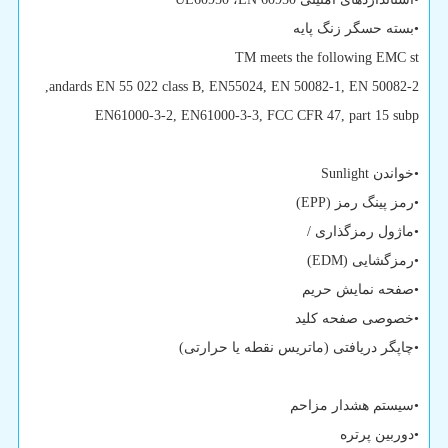
•بسته حسگر زنگ پایه
TM meets the following EMC st
,
andards EN 55 022 class B, EN55024, EN 50082-1, EN 50082-2
EN61000-3-2, EN61000-3-3, FCC CFR 47, part 15 subp
•خواندن
Sunlight
•رمز پینگ رمز (
EPP
)
•ماژول رمزگذاری /
•رمزگشایی (
EDM
)
•صفحه نمایش حریم
•خصوصی صفحه کلید
•چاپگر دریافتی (ماتریس نقطه یا حرارتی)
•سیستم هشدار مزاحم
•دوربین پرتره