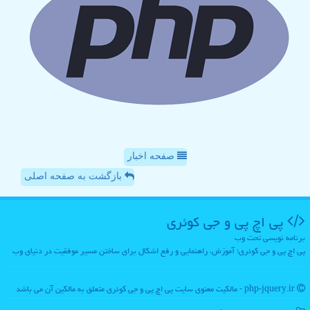
صفحه اخبار
بازگشت به صفحه اصلی
پی اچ پی و جی كوئری
برنامه نویسی تحت وب
پی اچ پی و جی کوئری؛ آموزش، راهنمایی و رفع اشکال برای ساختن مسیر موفقیت در دنیای وب
php-jquery.ir - مالکیت معنوی سایت پی اچ پی و جی كوئری متعلق به مالکین آن می باشد