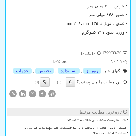
• عرض: ۶۰۰ میلی متر
• عمق: ۸۴۸ میلی متر
• عمق با تونل تا ۳۵
mm: 1
،۲۰۸
mm
• وزن: حدود ۷۱۷ کیلوگرم
1399/09/20
17:18:17
1492
5
/
5.0
تگهای خبر:
رپورتاژ
,
استاندارد
,
تخصص
,
خدمات
این مطلب را می پسندید؟
(0)
(1)
X
تازه ترین مطالب مرتبط
باتری ها پاسخگوی قطعی برق طولانی مدت نیستند
انتشار ارزیابی رگولاتوری ارتباطات از مراسم خاکسپاری رهبر شهید تمرکز ایرانسل بر
مسئولیت ارتباطی جواب داد