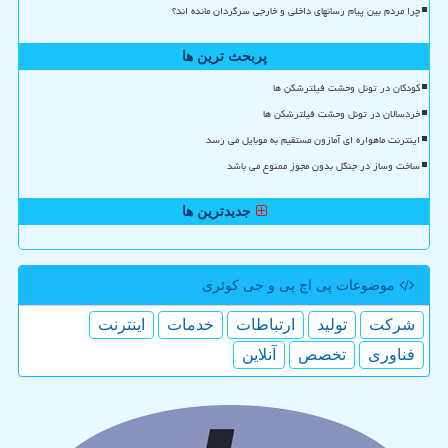
چرا مردم بین پیام رسانهای داخلی و خارجی سرگردان مانده اند؟
پربحث ترین ها
کودکان در تونل وحشت فیلترشکن ها
خردسالان در تونل وحشت فیلترشکن ها
اینترنت ماهواره ای آمازون مستقیم به موبایل می رسد
ساخت وساز در جنگل بدون مجوز ممنوع می باشد
جدیدترین ها
موضوعات پی اچ پی و جی كوئری
شركت
تولید
ارتباطات
خدمات
اینترنت
فناوری
تخصص
آنلاین