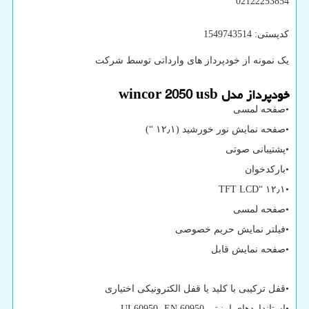
02122253854
کدپستی: 1549743514
یک نمونه از خودپرداز های وارداتی توسط شرکت
خودپرداز مدل
wincor 2050 usb
•صفحه لمسی
•صفحه نمایش نور خورشید (۱۲٫۱ “)
•پشتیبانی صوتی
•بارکدخوان
TFT LCD
•۱۲٫۱ “
•صفحه لمسی
•فیلتر نمایش حریم خصوصی
•صفحه نمایش قابل
•قفل ترکیبی با کلید یا قفل الکترونیکی اختیاری
•استانداردهای امنیتی
EN 60950
،
UL60950