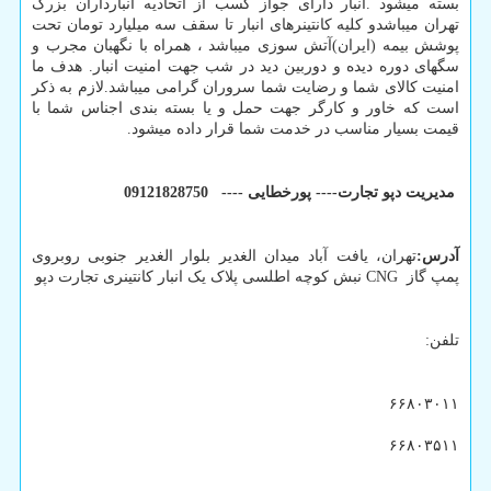
بسته میشود .انبار دارای جواز کسب از اتحادیه انبارداران بزرگ
تهران میباشدو کلیه کانتینرهای انبار تا سقف سه میلیارد تومان تحت
پوشش بیمه (ایران)آتش سوزی میباشد ، همراه با نگهبان مجرب و
سگهای دوره دیده و دوربین دید در شب جهت امنیت انبار. هدف ما
امنیت کالای شما و رضایت شما سروران گرامی میباشد.لازم به ذکر
است که خاور و کارگر جهت حمل و یا بسته بندی اجناس شما با
قیمت بسیار مناسب در خدمت شما قرار داده میشود.
مدیریت دپو تجارت---- پورخطایی ---- 09121828750
آدرس:
تهران، یافت آباد میدان الغدیر بلوار الغدیر جنوبی روبروی
پمپ گاز
CNG
نبش کوچه اطلسی پلاک یک انبار کانتینری تجارت دپو
تلفن:
۶۶۸۰۳۰۱۱
۶۶۸۰۳۵۱۱