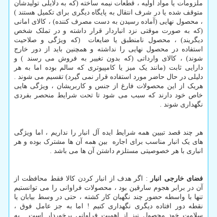
ملزومات یا مواد اولیه ، قطعات نیمه ساخته (که به دلایلی تولیدشان
متوقف شده یا در شرف انتقال به پایگاه دیگری برای تکمیل هستند )
، محصول نهایی (آماده رسیدن به دست مصرف کننده) ، کالای امانی
(که به صورت موقتی نزد انباردار قرار داشته و در تملک شخص
دیگریند) ، محصول نامنطبق یا ضایعات (که ویژگی و صلاحیت
استفاده در محصول نهایی را نداشته و همچنین باید از دور خارج
شوند) ، کالای وارداتی (که بدون تغییر به فروش می رسند ) و
دارایی ثابت (مانند یک میز یا کامپیوتری که سالم بوده اما به هر
دلیلی در حال حاضر مورد استفاده قرار نمی گیرد) تقسیم می شوند .
هریک از این محصولات فارغ از جنس و کاربریشان ، ویژگی هایی
خاص خود دارند که سبب می شود تا تحت شرایط منحصر بفردی
نگهداری شوند .
هر چند قصد تبیین همه شرایط ایده آل انبار را نداریم ، اما ویژگی
های یک انبار مناسب برای اجاره بین همه آن ها مشترک بوده و هر
انباری با هر خصوصیتی مستلزم داشتن آن ها می باشد .
فضای خارجی انبار
: اگر هدف از انبار کردن کالا فقط محافظت از
آن در برابر هجوم سارقین بود ، محصولات فراوانی را می توانستیم
تنها با واسطه حضور چند نگهبان کار کشته ، حتی در وسط بیابان یا
نقطه دور افتاده دیگری نگهداری کنیم ! اما به جز عامل فوق ،
سلامت خود محصول نیز از اهمیت فراوانی برخوردار است . به