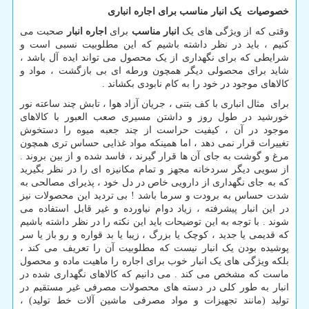
خصوصیات یک انبار مناسب برای اجاره انباری
وقتی که از ویژگی های یک
انبار مناسب
برای
اجاره انبار
صحبت می
کنیم ، باید در نظر داشته باشیم که این مطلوبیت نسبی است و
شرایطی که برای نگهداری از یک محصول می تواند ایده آل باشد ،
شاید برای محصولی دیگر همچون ورطه ای بی بازگشت ، مواد و
کالاهای موجود در خود را به کام نابودی بکشاند .
برای مثال انباری با کف بتنی ، جریان آزاد هوا ، تابش چند ساعته نور
خورشید در طول روز و داشتن مسیری صعب العبور با کالاهای
موجود در آن ، کیفیت حراست از چند جعبه میوه را دستخوش
تغییرات قرار نمی دهد ، اما همینکه مواد غذایی حساس تری همچون
مرغ و گوشت به جای آن ها قرار گیرند ، فاسد شده و از بین بروند .
از سویی دیگر سردخانه مجهز و تمام مکانیزه ای را در نظر بگیرید
که به جای نگهداری از دارویی خاص در دل خود ، پذیرای مصالحی به
شدت حساس به برودت و سرما باشد ! بی تردید این محصولات نیز
در این انبار پیشرفته ، زیاد دوام نیاورده و غیر قابل استفاده می
شوند . با توجه به این توضیحات باید این نکته را در نظر داشته باشیم
که قدیمی یا جدید ، کوچک یا بزرگ ، زیبا یا بد قواره و رو باز یا سر
پوشیده بودن یک انبار نیست که مطلوبیت آن را تعریف می کند ،
بلکه ویژگی های یک انبار خوب برای اجاره را ماهیت ماده و محصول
ماست که مشخص می کند . می دانیم که کالاهای نگهداری شده در
انبار به طور کلی در دسته های محصولات مصرفی غیر مستقیم در
تولید (مانند تجهیزات و مواد مصرفی ماشین آلات خط تولید) ،