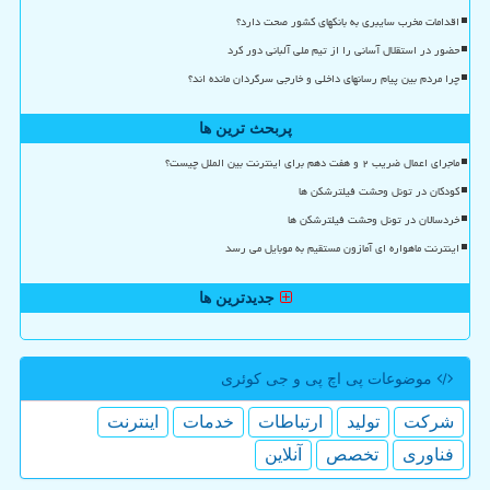
اقدامات مخرب سایبری به بانکهای کشور صحت دارد؟
حضور در استقلال آسانی را از تیم ملی آلبانی دور کرد
چرا مردم بین پیام رسانهای داخلی و خارجی سرگردان مانده اند؟
پربحث ترین ها
ماجرای اعمال ضریب ۲ و هفت دهم برای اینترنت بین الملل چیست؟
کودکان در تونل وحشت فیلترشکن ها
خردسالان در تونل وحشت فیلترشکن ها
اینترنت ماهواره ای آمازون مستقیم به موبایل می رسد
جدیدترین ها
موضوعات پی اچ پی و جی كوئری
شركت
تولید
ارتباطات
خدمات
اینترنت
فناوری
تخصص
آنلاین