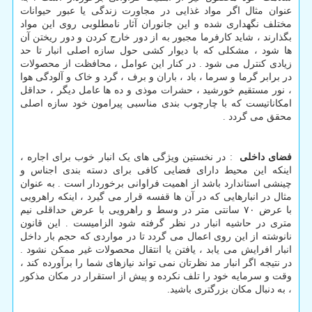
عنوان مثال اگر مواد غذایی در مجاورت زندگی یا عبور حیوانات
مختلف نگهداری شده و این جانوران آثار نامطلوبی روی این مواد
بگذارند ، شاید کارفرما مجبور به از دور خارج کردن و دور ریختن آن
ها شود ، مشکلی که با دیوار کشی حول سازه اصلی انبار تا حد
زیادی کنترل می شود . در کنار این عوامل ، محافظت از محصولات
در برابر گرما و سرما ، باد ، باران و برف ، گرد و خاک و آلودگی هوا
، نور مستقیم خورشید ، حشرات موذی و ده ها عامل دیگر ، حداقل
امکاناتیست که با چارچوب بندی مناسبی پیرامون خود سازه اصلی
محقق می گردد .
فضای داخلی
: در نخستین ویژگی های یک انبار خوب برای اجاره ،
اینکه این محیط دارای فضایی کافی برای دسته بندی اجناس و
چینشی استاندارد باشد از اهمیت فراوانی برخوردار است . به عنوان
مثال در انبارهایی که در آن ها قفسه قرار می گیرد ، اینکه راهرویی
با عرض ۷۰ سانتی متر در وسط و راهرویی با عرض حداقلی نیم
متری در حاشیه انبار در نظر گرفته شود الزامیست . این قانون
نانوشته از این روی اعمال می گردد تا در مواردی که حجم بار داخل
انبار افرایش می یابد ، یافتن یا انتقال محصولات غیر ممکن نشود .
در نتیجه اگر انبار مد نظرتان نمی تواند نیازهای شما را برآورده کند ،
وقت و سرمایه خود را تلف نکرده و پیش از استقرار در مکان مذکور
، به دنبال مکان بزرگتری باشید.