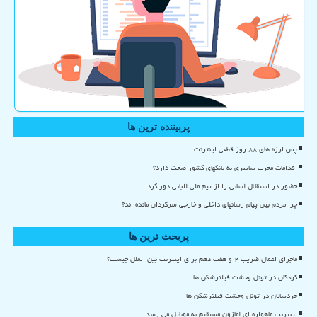
پربیننده ترین ها
پس لرزه های ۸۸ روز قطعی اینترنت
اقدامات مخرب سایبری به بانکهای کشور صحت دارد؟
حضور در استقلال آسانی را از تیم ملی آلبانی دور کرد
چرا مردم بین پیام رسانهای داخلی و خارجی سرگردان مانده اند؟
پربحث ترین ها
ماجرای اعمال ضریب ۲ و هفت دهم برای اینترنت بین الملل چیست؟
کودکان در تونل وحشت فیلترشکن ها
خردسالان در تونل وحشت فیلترشکن ها
اینترنت ماهواره ای آمازون مستقیم به موبایل می رسد