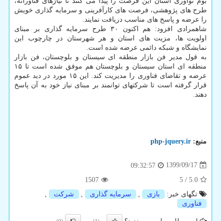
بوم نوآوری استان این فرصت را پیدا می کنند تا نیازهای فناورانه،
طرح های پژوهشی، فرصت های کارآفرینی و سرمایه گذاری خویش
را عرضه و پاسخ های مناسب دریافت نمایند.
شاهمرادی افزود: هم اکنون ۳۰ طرح سرمایه گذاری بر مبنای
اولویت ها، مزیت های استان و هر شهرستان در چارچوب این
نمایشگاه و شبکه دائمی عرضه شده است.
به قول مدیر فن بازار منطقه ای سیستان و بلوچستان، فن بازار
منطقه ای استان سیستان و بلوچستان هم موفق شده است تا ۱۵
عرضه و تقاضای فناوری را مدیریت کند. این ۱۵ مورد در دید عموم
قرار گرفته است تا شرکتهای توانمند بر مبنای نیاز خود به آن پاسخ
دهند.
منبع:
php-jquery.ir
1399/09/17
09:32:57
1507
5
/
5.0
تگهای خبر:
بازی
,
سرمایه گذاری
,
شركت
,
فناوری