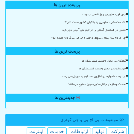
پربیننده ترین ها
پس لرزه های ۸۸ روز قطعی اینترنت
اقدامات مخرب سایبری به بانکهای کشور صحت دارد؟
حضور در استقلال آسانی را از تیم ملی آلبانی دور کرد
چرا مردم بین پیام رسانهای داخلی و خارجی سرگردان مانده اند؟
پربحث ترین ها
کودکان در تونل وحشت فیلترشکن ها
خردسالان در تونل وحشت فیلترشکن ها
اینترنت ماهواره ای آمازون مستقیم به موبایل می رسد
ساخت وساز در جنگل بدون مجوز ممنوع می باشد
جدیدترین ها
موضوعات پی اچ پی و جی كوئری
شركت
تولید
ارتباطات
خدمات
اینترنت