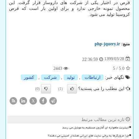
قرص در اختیار یکی از شرکت های داروساز قرار گرفت. این
محصول نمونه خارجی ندارد و برای اولین بار است که قرص
کروسینا تولید می شود.
منبع:
php-jquery.ir
1399/03/28
22:36:59
2443
5
/
5.0
تگهای خبر:
ارتباطات
,
تولید
,
شركت
,
كشور
این مطلب را می پسندید؟
(0)
(1)
X
تازه ترین مطالب مرتبط
اینترنت ماهواره ای آمازون مستقیم به موبایل می رسد
چرا مرورگرها به برخی سایت های ایرانی هشدار امنیتی می دهند؟