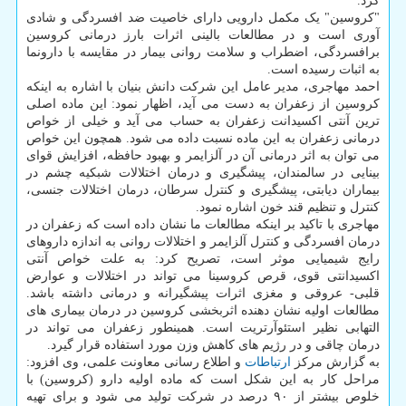
کرد.
"کروسین" یک مکمل دارویی دارای خاصیت ضد افسردگی و شادی
آوری است و در مطالعات بالینی اثرات بارز درمانی کروسین
برافسردگی، اضطراب و سلامت روانی بیمار در مقایسه با دارونما
به اثبات رسیده است.
احمد مهاجری، مدیر عامل این شرکت دانش بنیان با اشاره به اینکه
کروسین از زعفران به دست می آید، اظهار نمود: این ماده اصلی
ترین آنتی اکسیدانت زعفران به حساب می آید و خیلی از خواص
درمانی زعفران به این ماده نسبت داده می شود. همچون این خواص
می توان به اثر درمانی آن در آلزایمر و بهبود حافظه، افزایش قوای
بینایی در سالمندان، پیشگیری و درمان اختلالات شبکیه چشم در
بیماران دیابتی، پیشگیری و کنترل سرطان، درمان اختلالات جنسی،
کنترل و تنظیم قند خون اشاره نمود.
مهاجری با تاکید بر اینکه مطالعات ما نشان داده است که زعفران در
درمان افسردگی و کنترل آلزایمر و اختلالات روانی به اندازه داروهای
رایج شیمیایی موثر است، تصریح کرد: به علت خواص آنتی
اکسیدانتی قوی، قرص کروسینا می تواند در اختلالات و عوارض
قلبی- عروقی و مغزی اثرات پیشگیرانه و درمانی داشته باشد.
مطالعات اولیه نشان دهنده اثربخشی کروسین در درمان بیماری های
التهابی نظیر استئوآرتریت است. همینطور زعفران می تواند در
درمان چاقی و در رژیم های کاهش وزن مورد استفاده قرار گیرد.
به گزارش مرکز
ارتباطات
و اطلاع رسانی معاونت علمی، وی افزود:
مراحل کار به این شکل است که ماده اولیه دارو (کروسین) با
خلوص بیشتر از ۹۰ درصد در شرکت تولید می شود و برای تهیه