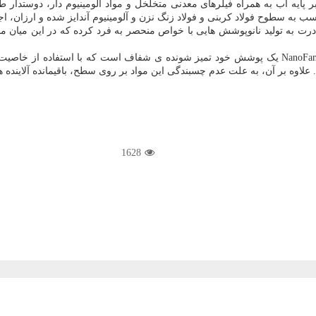
ر پایه آب به همراه فیلرهای معدنی متخلخل و مواد آلومینیوم دار، دوستدار
 به سطوح فولاد کربنی و فولاد زنگ نزن و آلومینیوم آندایز شده و ارزان، 
بر مبنای اعلام مرکز اطلاع رسانی معاونت علمی ریاست جمهوری، NanoFam SC یک پوشش خود تمیز شونده ی
د. علاوه بر آن، به علت عدم چسبندگی این مواد بر روی سطح، باقیمانده آلایند
1628