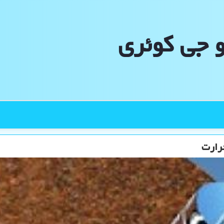
و جی كوئری
حرارت