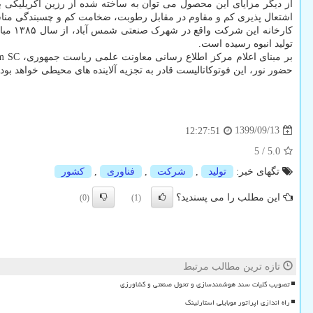
از دیگر مزایای این محصول می توان به ساخته شده از رزین آکریلیکی ب
اشتعال پذیری کم و مقاوم در مقابل رطوبت، ضخامت کم و چسبندگی مناسب
تولید انبوه رسیده است.
حضور نور، این فوتوکاتالیست قادر به تجزیه آلاینده های محیطی خواهد بو
1399/09/13
12:27:51
5
/
5.0
تگهای خبر:
تولید
,
شركت
,
فناوری
,
كشور
این مطلب را می پسندید؟
(0)
(1)
تازه ترین مطالب مرتبط
تصویب کلیات سند هوشمندسازی و تحول صنعتی و کشاورزی
راه اندازی اپراتور موبایلی استارلینک