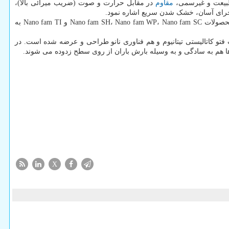
 طبیعت و غیرسمی،
مقاوم
در مقابل حرارت و صوت (ضریب میرائی بالا)،
اجرای آسان، خشک شدن سریع اشاره نمود.
کارخانه این شرکت واقع در شهرک صنعتی شمس آباد، از سال ۱۳۸۵ مبادرت به تولید نانوپوشش هایی با خواص منحصر به فرد کرده که در این میان محصولات Nano fam SH، Nano fam WP، Nano fam SC و Nano fam TI به
 شفاف است که با استفاده از خاصیت فتو کاتالیستی تیتانیوم و هم فناوری نانو طراحی و عرضه شده است. در
ه ها هم به سادگی و به وسیله بارش باران از روی سطح زدوده می شوند.
X