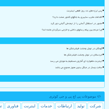
پس لرزه های ۸۸ روز قطعی اینترنت
اقدامات مخرب سایبری به بانکهای کشور صحت دارد؟
حضور در استقلال آسانی را از تیم ملی آلبانی دور کرد
چرا مردم بین پیام رسانهای داخلی و خارجی سرگردان مانده اند؟
کودکان در تونل وحشت فیلترشکن ها
خردسالان در تونل وحشت فیلترشکن ها
اینترنت ماهواره ای آمازون مستقیم به موبایل می رسد
ساخت وساز در جنگل بدون مجوز ممنوع می باشد
موضوعات پی اچ پی و جی كوئری
شركت
تولید
ارتباطات
خدمات
اینترنت
فناوری
ت