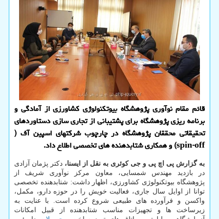
قائم مقام نوآوری پژوهشگاه بیوتكنولوژی كشاورزی از آمادگی و
برنامه ریزی پژوهشگاه برای پشتیبانی از تجاری سازی دستاوردهای
تحقیقاتی محققان پژوهشگاه در چارچوب شركتهای اسپین آف (
spin-off) و همكاری شتابدهنده های تخصصی اطلاع داد.
به گزارش پی اچ پی و جی کوئری به نقل از ایسنا،
دکتر پژمان آزادی
در بازدید مهندس شمسایی، معاون مرکز نوآوری شریف از
پژوهشگاه بیوتکنولوژی کشاورزی، اظهار داشت: شتابدهنده تخصصی
توانا از اوایل سال جاری، فعالیت خویش را در حوزه دارو، مکمل،
واکسن و فرآورده های طبیعی شروع کرده است. با عنایت به
زیرساخت ها و تجهیزات مناسب شتابدهنده از قبیل امکانات