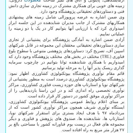
آزمایشگاهی، پایلوتی و اتاق های تمیز ساخت
محصولات
داروئی،
زمینه های خوبی برای همکاری مشترک در زمینه تجاری سازی دانش
فنی و دستاوردهای تحقیقاتی پژوهشگاه وجود دارد.
وی ضمن اشاره به عرضه پروپوزالی شامل زمینه های پیشنهادی
همکاریهای مشترک از جانب مدیران شتابدهنده در این جلسه ابراز
امیدواری کرد که با ارزیابی آنها بتوانیم کار در یک یا دو زمینه را
عملیاتی نماییم.
آزادی ضمن اشاره به آمادگی پژوهشگاه برای پشتیبانی از تجاری
سازی دستاوردهای تحقیقاتی محققان این مجموعه در قابل شرکتهای
اسپین آف، تصریح کرد: دستاوردهای پژوهشی متنوعی با سطوح بلوغ
فناوری (TRL) مختلف در بخش های مختلف پژوهشگاه وجود دارد که
امیدواریم با همکاری شتابدهنده توانا بتوانیم در چارچوب سرمایه
گذاری ریسک پذیر آنها را به مرحله تولید برسانیم.
قائم مقام نوآوری پژوهشگاه بیوتکنولوژی کشاورزی اظهار نمود:
پژوهشگاه بیوتکنولوژی کشاورزی درصدد است به منظور پشتیبانی از
شرکتهای نوپا و استارتاپ های حوزه زیست فناوری کشاورزی، مراکز
نوآوری تخصصی راه اندازی کند و در این راستا بازدیدهایی را از
مراکز نوآوری موفق کشور در دستور کار قرار داده است.
بر مبنای اعلام روابط عمومی پژوهشگاه بیوتکنولوژی کشاورزی،
ایستگاه نوآوری شریف همچون مراکز نوآوری کشور است که از
مردادماه ۹۷ با هدف ایجاد بستری برای استقرار شرکتهای نوپا،
استارتاپ ها، شتابدهنده ها، صندوق های پژوهش و فناوری و دیگر
مجموعه های فعال در زیست بوم فناورانه کشور با مساحتی بالغ بر
۲۷ هزار متر مربع به راه افتاده است.