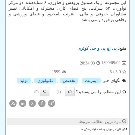
این مجموعه از یک صندوق پژوهش و فناوری، ۶ شتابدهنده، دو مرکز
نوآوری، ۵۲ شرکت، پنج فضای کاری مشترک و امکاناتی نظیر
مشاوران حقوقی و مالی، اینترنت نامحدود و فضای ورزشی و
رفاهی برخوردار می باشد.
منبع:
پی اچ پی و جی كوئری
1399/09/02
20:34:03
1599
5
/
5.0
تگهای خبر:
اینترنت
,
تخصص
,
تكنولوژی
,
تولید
این مطلب را می پسندید؟
(0)
(1)
X
تازه ترین مطالب مرتبط
کودکان در تونل وحشت فیلترشکن ها