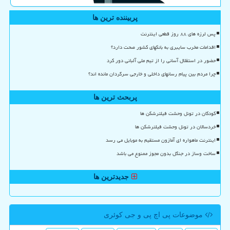
پربیننده ترین ها
پس لرزه های ۸۸ روز قطعی اینترنت
اقدامات مخرب سایبری به بانکهای کشور صحت دارد؟
حضور در استقلال آسانی را از تیم ملی آلبانی دور کرد
چرا مردم بین پیام رسانهای داخلی و خارجی سرگردان مانده اند؟
پربحث ترین ها
کودکان در تونل وحشت فیلترشکن ها
خردسالان در تونل وحشت فیلترشکن ها
اینترنت ماهواره ای آمازون مستقیم به موبایل می رسد
ساخت وساز در جنگل بدون مجوز ممنوع می باشد
جدیدترین ها
موضوعات پی اچ پی و جی كوئری