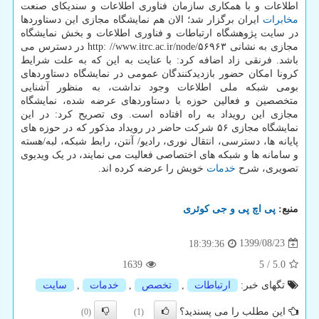
اطلاعات و با همکاری سازمان فناوری اطلاعات و سندیکای صنعت
مخابرات
ایران برگزار شد؛ الان هم نمایشگاه مجازی این دستاوردها
در سایت پژوهشگاه ارتباطات و فناوری اطلاعات و بخش نمایشگاه
مجازی به نشانی http: //www.itrc.ac.ir/node/۵۶۹۶۳ در دسترس می
باشد. فرنقی زاد اضافه کرد: با عنایت به این که به علت شرایط
کرونا امکان حضور بازدیدکنندگان عمومی در نمایشگاه دستاوردهای
بومی شبکه ملی اطلاعات وجود نداشت، به منظور آشنایی
متخصصین و فعالین حوزه با دستاوردهای عرضه شده، نمایشگاه
مجازی این رویداد به راه افتاده است. وی تصریح کرد: در این
نمایشگاه مجازی ۵۶ شرکت حاضر در رویداد مذکور که در حوزه های
پایانه ها، دسترسی، انتقال نوری، رادیو/ آنتن، رابط شبکه، لبه/هسته
و سامانه ها و شبکه های اختصاصی فعالیت می نمایند، در یک ویدیوی
تصویری، شرح
خدمات
خویش را عرضه کرده اند.
منبع:
پی اچ پی و جی كوئری
1399/08/23
18:39:36
1639
5
/
5.0
تگهای خبر:
ارتباطات
,
تخصص
,
خدمات
,
سایت
این مطلب را می پسندید؟
(0)
(1)