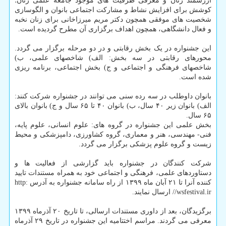
ارزشمند زنان و معرفی ظرفیت های موجود جامعه علمی زنان؛
کوشش برای افزایش نشاط و مشارکت اجتماعی بانوان و الگوسازی
شخصیت های موفقی همچون دکتر مریم میرزاخانی برای زنان نخبه
و فعال دانشگاهی، همچون اهداف برگزاری آن مطرح گردیده است.
این جشنواره در یک بخش رقابتی و در دو مرحله برگزار می گردد.
محورهای رقابتی در سه بخش: الف) شاخصهای علمی، ب)
شاخصهای فرهنگی و اجتماعی و ج) بخش اجتماعی، برنامه ریزی
شده است.
بانوان داوطلب در سه رده سنی می توانند در جشنواره شرکت کنند:
الف) بانوان زیر ۴۰ سال، ب) بانوان ۴۰ تا ۶۵ سال و ج) بانوان بالای
۶۵ سال.
بخش علمی این جشنواره در گروه های: علوم انسانی، علوم پایه،
فنی- مهندسی، هنر و معماری، گروه کشاورزی، دامپزشکی و محیط
زیست و گروه علوم پزشکی برگزار می گردد.
شرکت کنندگان در جشنواره باید گزارشی از فعالیت ها و
دستاوردهای علمی، فرهنگی و اجتماعی خود به همراه مستندات تایید
کننده آنرا تا ۲۱ آبان ماه ۱۳۹۹ از راه سامانه جشنواره به آدرس http:
//wsfestival.ir ارسال نمایند.
برگزیدگان، بعد از داوری مستندات ارسالی، تا تاریخ ۲۰ آذرماه ۱۳۹۹
معرفی می گردند. مراسم اختتامیه این جشنواره در تاریخ ۲۹ آذرماه