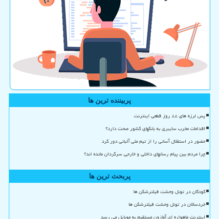
پربیننده ترین ها
پس لرزه های ۸۸ روز قطعی اینترنت
اقدامات مخرب سایبری به بانکهای کشور صحت دارد؟
حضور در استقلال آسانی را از تیم ملی آلبانی دور کرد
چرا مردم بین پیام رسانهای داخلی و خارجی سرگردان مانده اند؟
پربحث ترین ها
کودکان در تونل وحشت فیلترشکن ها
خردسالان در تونل وحشت فیلترشکن ها
اینترنت ماهواره ای آمازون مستقیم به موبایل می رسد