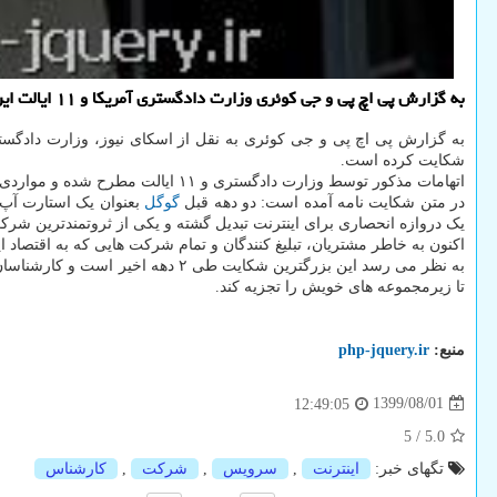
به گزارش پی اچ پی و جی كوئری وزارت دادگستری آمریكا و ۱۱ ایالت این كشور به افترا نقض قوانین آنتی تراست از گوگل شكایت كرده اند.
به گزارش پی اچ پی و جی کوئری به نقل از اسکای نیوز، وزارت دادگست
شکایت کرده است.
اتهامات مذکور توسط وزارت دادگستری و ۱۱ ایالت مطرح شده و مواردی مانند حفظ انحصار قدرت به صورت غیرقانونی در بازار سرویس کاوشهای عمومی را در برمی گیرد.
در متن شکایت نامه آمده است: دو دهه قبل
گوگل
بعنوان یک استارت آپ 
یک دروازه انحصاری برای اینترنت تبدیل گشته و یکی از ثروتمندترین شرکت های جهان
اکنون به خاطر مشتریان، تبلیغ کنندگان و تمام شرکت هایی که به اقتصاد ا
تا زیرمجموعه های خویش را تجزیه کند.
منبع:
php-jquery.ir
1399/08/01
12:49:05
5
/
5.0
تگهای خبر:
اینترنت
,
سرویس
,
شركت
,
كارشناس