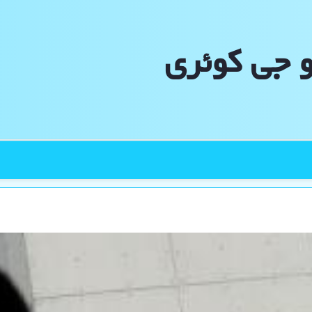
و جی كوئری