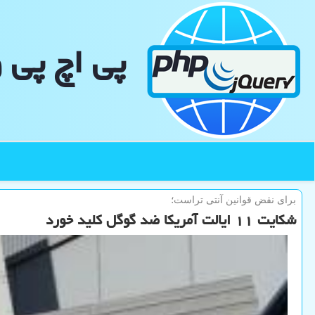
پی اچ پی 
برای نقض قوانین آنتی تراست؛
شكایت ۱۱ ایالت آمریكا ضد گوگل كلید خورد