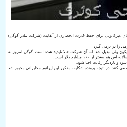
های غیرقانونی برای حفظ قدرت انحصاری از آلفابت (شرکت مادر گوگل)
کون ولی تبدیل شد. اما آن شرکت حالا ناپدید شده است. گوگل امروز به
ز ۱۶۰ میلیارد دلار است.
ود و باردیگر رقابت احیا شود.
ست و کارشناسان آنرا با پرونده ای که در سال ۱۹۷۴ میلادی علیهAT& Tتنظیم شده بود، مقایسه می کنند. در نتیجه پرونده شکایت مذکور این اپراتور مخابراتی مجبور شد