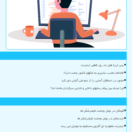
پس لرزه های ۸۸ روز قطعی اینترنت
اقدامات مخرب سایبری به بانکهای کشور صحت دارد؟
حضور در استقلال آسانی را از تیم ملی آلبانی دور کرد
چرا مردم بین پیام رسانهای داخلی و خارجی سرگردان مانده اند؟
کودکان در تونل وحشت فیلترشکن ها
خردسالان در تونل وحشت فیلترشکن ها
اینترنت ماهواره ای آمازون مستقیم به موبایل می رسد