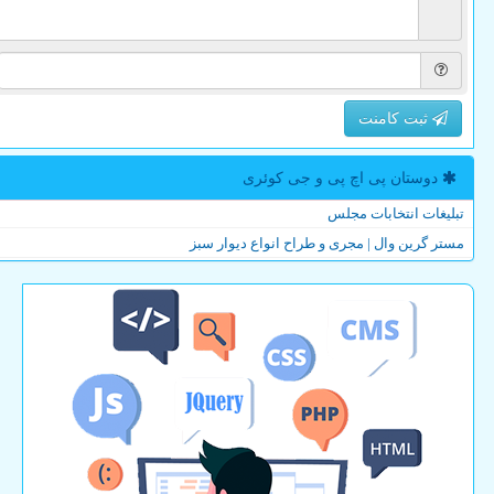
ثبت کامنت
دوستان پی اچ پی و جی كوئری
تبلیغات انتخابات مجلس
مستر گرین وال | مجری و طراح انواع دیوار سبز