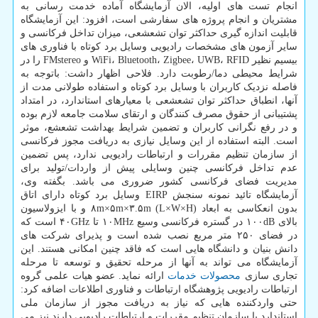
انجام تست های اولیه، الان آزمایشگاه آماده خدمت رسانی به
مشتریان و انجام پروژه های سفارشی است، افزود: این آزمایشگاه
قابلیت اندازه گیری حداکثر توان تشعشعی، میزان تداخل فرکانسی و
سایر آزمون های مشخصات رادیویی وسایل برد کوتاه با فناوری های
بیسیم نظیر WiFi، Bluetooth، Zigbee، UWB، RFID و FMstereo را در
شرایط محیطی دما/رطوبت دارد. فلاحی اظهار داشت: باتوجه به
فاصله نزدیک کاربران با وسایل برد کوتاه و استفاده طولانی مدت از
آنها، انطباق حداکثر توان تشعشعی با معیارهای استاندارد، در امتداد
پشتیبانی از حقوق مصرف کنندگان و ارتقای سلامت جامعه لازم بوده
و در رفع نگرانی کاربران و تضمین شرایط بهداشت تشعشع، موثر
است. البته استفاده از این وسایل نیازی به دریافت مجوز فرکانسی
از سازمان تنظیم مقررات و ارتباطات رادیویی ندارد، پس تضمین
عدم تداخل فرکانسی چنین وسایلی پیش از واردات/تولید برای
مدیریت فضای فرکانسی کشور ضروری می باشد. بگفته وی،
آزمایشگاه تائید نمونه سنجش EIRP وسایل برد کوتاه دارای اتاق
بدون انعکاسی به ابعاد ۸m×۵m×۳.۵m ‪(L×W×H)‬ و با ایزولاسیون
بالای ۱۰۰dB در گستره فرکانسی وسیع ۱۰MHz تا ۴۰GHz است که
در فضای ۲۵۰ متر مربع نصب شده است و پذیرای شرکت های
دانش بنیان و دانشگاه هایی است که فاقد چنین امکانی هستند. این
آزمایشگاه می تواند به آنها از مرحله تحقیق و توسعه تا مرحله
تجاری سازی
محصولات
خدمات
ارائه نماید. عضو هیات علمی گروه
ارتباطات رادیویی پژوهشگاه ارتباطات و فناوری اطلاعات اضافه کرد:
حتی واردکننده هایی که نیاز به دریافت مجوز از سازمان ملی
استاندارد یا سازمان تنظیم مقررات و ارتباطات رادیویی دارند نیز می