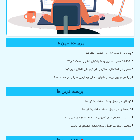
پربیننده ترین ها
پس لرزه های ۸۸ روز قطعی اینترنت
اقدامات مخرب سایبری به بانکهای کشور صحت دارد؟
حضور در استقلال آسانی را از تیم ملی آلبانی دور کرد
چرا مردم بین پیام رسانهای داخلی و خارجی سرگردان مانده اند؟
پربحث ترین ها
کودکان در تونل وحشت فیلترشکن ها
خردسالان در تونل وحشت فیلترشکن ها
اینترنت ماهواره ای آمازون مستقیم به موبایل می رسد
ساخت وساز در جنگل بدون مجوز ممنوع می باشد
جدیدترین ها