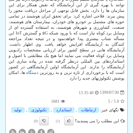
توانند با بهره گیری از این آزمایشگاه که نقش همکار برای این
سازمان ها را دارد، بخش قابل توجهی از مراحل دریافت مجوز را
پیش ببرند. فلاحی اشاره کرد: برای تحقق ایران هوشمند در تمامی
حوزه های مشتمل بر خودرو های خودران، بیمارستان های هوشمند،
صنعت، کشاورزی و شهرهای هوشمند، به استفاده گسترده ای از
وسایل برد کوتاه نیاز است که با ورود شبکه ۵G و گسترش IoT این
مسأله شتاب بیشتری پیدا خواهدنمود و در نتیجه تعداد مراجعه
کنندگان به آزمایشگاه افزایش خواهد یافت. وی اظهار داشت:
آزمایشگاه هایی در سطح کشور برای ارزیابی مشخصات رادیویی
وسایل برد کوتاه فعالیت می نمایند اما هیچ یک مطابقتی با اصول و
استانداردهای بین المللی درنظر گرفته شده در پیاده سازی این
آزمایشگاه را ندارند. این آزمایشگاه اولین آزمایشگاهی در کشور
است که با برخورداری از تازه ترین و به روزترین
دستگاه
ها، امکان
پوشش تکنولوژیهای جدید را دارد.
1399/07/30
13:35:40
1681
5
/
5.0
تگهای خبر:
ارتباطات
,
استاندارد
,
تكنولوژی
,
تولید
این مطلب را می پسندید؟
(0)
(1)
X