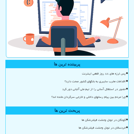
پربیننده ترین ها
پس لرزه های ۸۸ روز قطعی اینترنت
اقدامات مخرب سایبری به بانکهای کشور صحت دارد؟
حضور در استقلال آسانی را از تیم ملی آلبانی دور کرد
چرا مردم بین پیام رسانهای داخلی و خارجی سرگردان مانده اند؟
پربحث ترین ها
کودکان در تونل وحشت فیلترشکن ها
خردسالان در تونل وحشت فیلترشکن ها