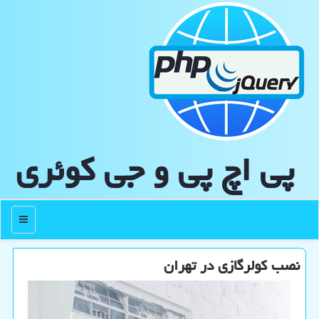
پی اچ پی و جی كوئری
منو
نصب كولرگازی در تهران