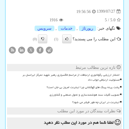
1399/07/27
19:56:56
1916
5
/
5.0
تگهای خبر:
رپورتاژ
,
خدمات
,
سرویس
این مطلب را می پسندید؟
(0)
(1)
X
تازه ترین مطالب مرتبط
انتشار ارزیابی رگولاتوری ارتباطات از مراسم خاکسپاری رهبر شهید تمرکز ایرانسل بر
مسئولیت ارتباطی جواب داد
پشت پرده پینگ های کهکشانی چرا اینترنت امروز بی جان است؟
تصویب کلیات سند هوشمندسازی و تحول صنعتی و کشاورزی
اینترنت در ایران چه طور فیلتر می شود؟
نظرات بینندگان در مورد این مطلب
لطفا شما هم
در مورد این مطلب
نظر دهید