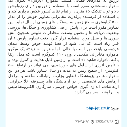
تزریق به مدارهای فضایی هستند. ماهواره «پارس۱» بعنوان یک
ماهواره سنجشی مقرر است با استفاده از دوربین دارای رزولوشن
بالا و توان تفکیک ۱۵ متری، از تمام نقاط کشور عکس برداری کند و
با استفاده از فرستنده پرقدرت مخابراتی تصاویر خویش را از مدار
۵۰۰ کیلومتری سطح زمین به ایستگاه های زمینی ارسال نماید. این
تصاویر مقرر است برای پایش اراضی کشاورزی و جنگل ها، بررسی
وضعیت دریاچه ها و تخمین وسعت مخاطرات طبیعی همچون آتش
سوزی ها و سیل مورد استفاده قرار گیرد. دقت تصاویر پارس ۱ آن
قدر زیاد است که می شود از فضا فهمید حوض وسط میدان
فردوسی پایتخت پر است یا خالی. اما ماهواره «ناهید۲» یک میکرو
ماهواره مخابراتی مکعبی با وزن ۱۱۰ کیلوگرم است که مدل ارتقا
یافته ماهواره «ناهید ۱» است و از زمین قابل هدایت و کنترل بوده و
با تأمین انرژی از سلول های خورشیدی، می تواند در ارتفاع ۵۵۰
کیلومتری از سطح زمین به مدت دو سال شناور باشد. هر دو این
ماهواره ها در پژوهشگاه فضایی وزارت ارتباطات ساخته و مراحل
آزمایش های تخصصی را در آزمایشگاه های پیشرفته خلأ حرارتی،
ارتعاشات، اندازه گیری خواص جرمی، سازگاری الکترومغناطیس
و... را پشت سر می گذارند.
منبع:
php-jquery.ir
1399/07/23
23:54:30