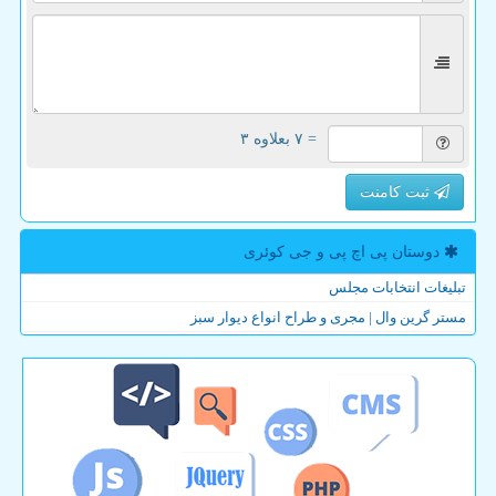
= ۷ بعلاوه ۳
ثبت کامنت
دوستان پی اچ پی و جی كوئری
تبلیغات انتخابات مجلس
مستر گرین وال | مجری و طراح انواع دیوار سبز