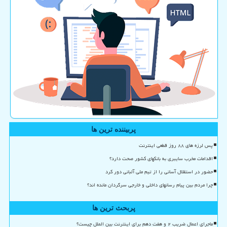
پربیننده ترین ها
پس لرزه های ۸۸ روز قطعی اینترنت
اقدامات مخرب سایبری به بانکهای کشور صحت دارد؟
حضور در استقلال آسانی را از تیم ملی آلبانی دور کرد
چرا مردم بین پیام رسانهای داخلی و خارجی سرگردان مانده اند؟
پربحث ترین ها
ماجرای اعمال ضریب ۲ و هفت دهم برای اینترنت بین الملل چیست؟