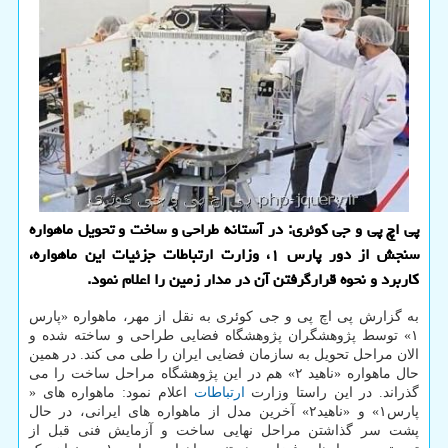
پی اچ پی و جی كوئری: در آستانه طراحی و ساخت و تحویل ماهواره
سنجش از دور پارس ۱، وزارت ارتباطات جزئیات این ماهواره،
كاربرد و نحوه قرارگرفتن آن در مدار زمین را اعلام نمود.
به گزارش پی اچ پی و جی کوئری به نقل از مهر، ماهواره «پارس
۱» توسط پژوهشگران پژوهشگاه فضایی طراحی و ساخته شده و
الان مراحل تحویل به سازمان فضایی ایران را طی می کند. در همین
حال ماهواره «ناهید ۲» هم در این پژوهشگاه مراحل ساخت را می
گذراند. در این راستا وزارت
ارتباطات
اعلام نمود: ماهواره های «
پارس۱» و «ناهید۲» آخرین مدل از ماهواره های ایرانی، در حال
پشت سر گذاشتن مراحل نهایی ساخت و آزمایش فنی قبل از