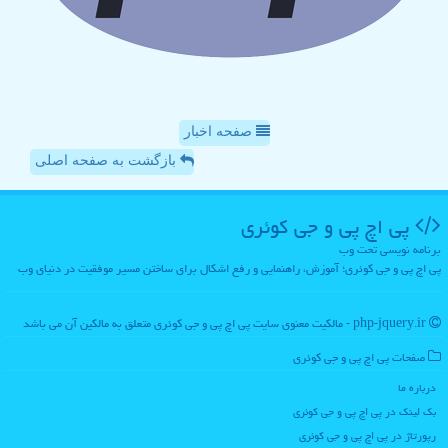
صفحه اخبار
بازگشت به صفحه اصلی
پی اچ پی و جی كوئری
برنامه نویسی تحت وب
پی اچ پی و جی کوئری؛ آموزش، راهنمایی و رفع اشکال برای ساختن مسیر موفقیت در دنیای وب
php-jquery.ir - مالکیت معنوی سایت پی اچ پی و جی كوئری متعلق به مالکین آن می باشد
صفحات پی اچ پی و جی كوئری
درباره ما
بک لینک در پی اچ پی و جی كوئری
رپورتاژ در پی اچ پی و جی كوئری